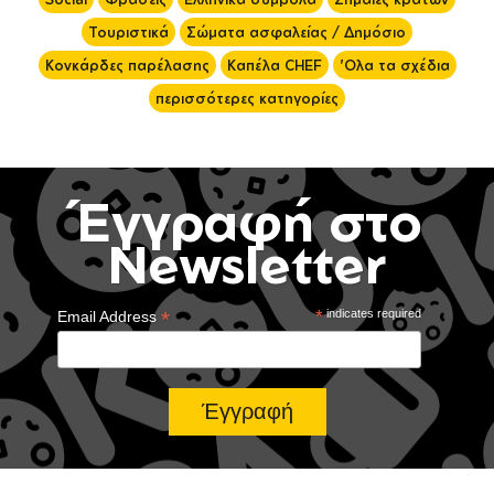
Τουριστικά
Σώματα ασφαλείας / Δημόσιο
Κονκάρδες παρέλασης
Καπέλα CHEF
'Ολα τα σχέδια
περισσότερες κατηγορίες
Έγγραφή στο
Newsletter
*
*
indicates required
Email Address