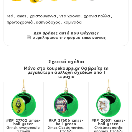
red , xmas , χριστουγεννα , νεα χρονια , χρονια πολλα ,
πρωτοχρονιά , καπνοδοχος , καμιναδα
Δεν βρήκες αυτό που ψάχνεις?
συμπλήρωσε την φόρμα επικοινωνίας
Σχετικά σχέδια
Μόνο στο koupakoupa.gr θα βρείτε τη
μεγαλύτερη συλλογή σχεδίων από 1
τεμάχιο
#KP_27702_xmas-
#KP_27606_xmas-
#KP_20531_xmas-
ball-green
ball-green
ball-green
Grinch, eww people,
Xmas Classic movies,
Christmas nordic
Στολίδι
Στολίδι
gnomes, Στολίδι