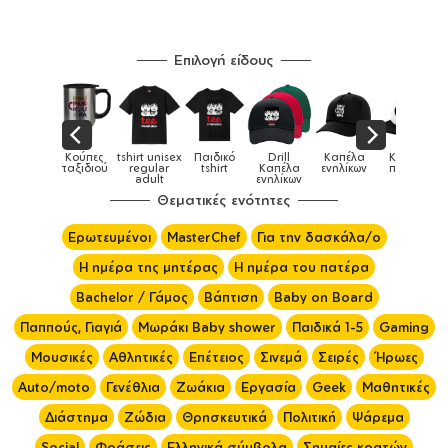
Επιλογή είδους
nisex
Παιδικό
Drill
Καπέλα
Καπέλα
Κούπες
Κού
Κούπες
ar
tshirt
Καπέλα
ενηλίκων
παιδικά
ειδικές
χρωμα
t
ενηλίκων
Θεματικές ενότητες
Ερωτευμένοι
MasterChef
Για την δασκάλα/ο
Η ημέρα της μητέρας
Η ημέρα του πατέρα
Bachelor / Γάμος
Βάπτιση
Baby on Board
Παππούς, Γιαγιά
Μωράκι Baby shower
Παιδικά 1-5
Gaming
Μουσικές
Αθλητικές
Επέτειος
Σινεμά
Σειρές
Ήρωες
Auto/moto
Γενέθλια
Ζωάκια
Εργασία
Geek
Μαθητικές
Διάστημα
Ζώδια
Θρησκευτικά
Πολιτική
Ψάρεμα
Social
Φράσεις
Ελληνικά σύμβολα
Σημαίες κρατών