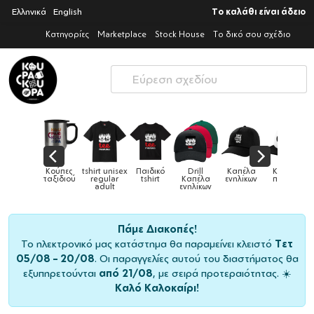
Ελληνικά
English
Το καλάθι είναι άδειο
Κατηγορίες
Marketplace
Stock House
Το δικό σου σχέδιο
sex
Παιδικό
Drill
Καπέλα
Καπέλα
Κούπες
Κούπ
Κούπες
r
tshirt
Καπέλα
ενηλίκων
παιδικά
ειδικές
χρωματι
ενηλίκων
Πάμε Διακοπές!
Το ηλεκτρονικό μας κατάστημα θα παραμείνει κλειστό
Τετ
05/08 – 20/08
. Οι παραγγελίες αυτού του διαστήματος θα
εξυπηρετούνται
από 21/08
, με σειρά προτεραιότητας. ☀️
Καλό Καλοκαίρι!