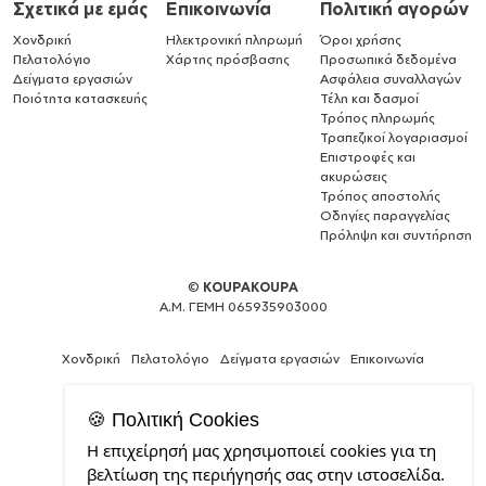
Σχετικά με εμάς
Επικοινωνία
Πολιτική αγορών
Χονδρική
Ηλεκτρονική πληρωμή
Όροι χρήσης
Πελατολόγιο
Χάρτης πρόσβασης
Προσωπικά δεδομένα
Δείγματα εργασιών
Ασφάλεια συναλλαγών
Ποιότητα κατασκευής
Τέλη και δασμοί
Τρόπος πληρωμής
Τραπεζικοί λογαριασμοί
Επιστροφές και
ακυρώσεις
Τρόπος αποστολής
Οδηγίες παραγγελίας
Πρόληψη και συντήρηση
©
KOUPAKOUPA
Α.Μ. ΓΕΜΗ 065935903000
Χονδρική
Πελατολόγιο
Δείγματα εργασιών
Επικοινωνία
🍪 Πολιτική Cookies
Η επιχείρησή μας χρησιμοποιεί cookies για τη
Expert
βελτίωση της περιήγησής σας στην ιστοσελίδα.
Web