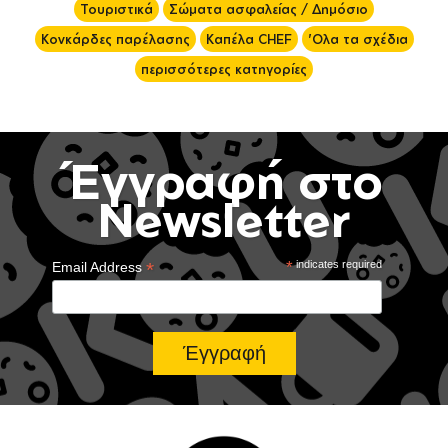
Τουριστικά
Σώματα ασφαλείας / Δημόσιο
Κονκάρδες παρέλασης
Καπέλα CHEF
'Ολα τα σχέδια
περισσότερες κατηγορίες
Έγγραφή στο
Newsletter
*
*
indicates required
Email Address