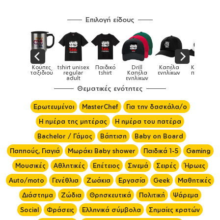
Επιλογή είδους
sex
Παιδικό
Drill
Καπέλα
Καπέλα
Κούπες
Κούπ
Κούπες
r
tshirt
Καπέλα
ενηλίκων
παιδικά
ειδικές
χρωματι
ενηλίκων
Θεματικές ενότητες
Ερωτευμένοι
MasterChef
Για την δασκάλα/ο
Η ημέρα της μητέρας
Η ημέρα του πατέρα
Bachelor / Γάμος
Βάπτιση
Baby on Board
Παππούς, Γιαγιά
Μωράκι Baby shower
Παιδικά 1-5
Gaming
Μουσικές
Αθλητικές
Επέτειος
Σινεμά
Σειρές
Ήρωες
Auto/moto
Γενέθλια
Ζωάκια
Εργασία
Geek
Μαθητικές
Διάστημα
Ζώδια
Θρησκευτικά
Πολιτική
Ψάρεμα
Social
Φράσεις
Ελληνικά σύμβολα
Σημαίες κρατών