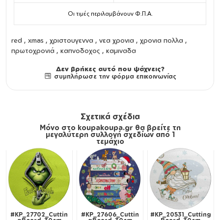
Οι τιμές περιλαμβάνουν Φ.Π.Α.
red , xmas , χριστουγεννα , νεα χρονια , χρονια πολλα ,
πρωτοχρονιά , καπνοδοχος , καμιναδα
Δεν βρήκες αυτό που ψάχνεις?
συμπλήρωσε την φόρμα επικοινωνίας
Σχετικά σχέδια
Μόνο στο koupakoupa.gr θα βρείτε τη
μεγαλύτερη συλλογή σχεδίων από 1
τεμάχιο
#KP_27702_Cuttin
#KP_27606_Cuttin
#KP_20531_Cutting