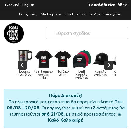
Ελληνικά
English
Το καλάθι είναι άδειο
Κατηγορίες
Marketplace
Stock House
Το δικό σου σχέδιο
ex
Παιδικό
Drill
Καπέλα
Καπέλα
Κούπες
Κούπε
Κούπες
tshirt
Καπέλα
ενηλίκων
παιδικά
ειδικές
χρωματι
ενηλίκων
Πάμε Διακοπές!
Το ηλεκτρονικό μας κατάστημα θα παραμείνει κλειστό
Τετ
05/08 – 20/08
. Οι παραγγελίες αυτού του διαστήματος θα
εξυπηρετούνται
από 21/08
, με σειρά προτεραιότητας. ☀️
Καλό Καλοκαίρι!