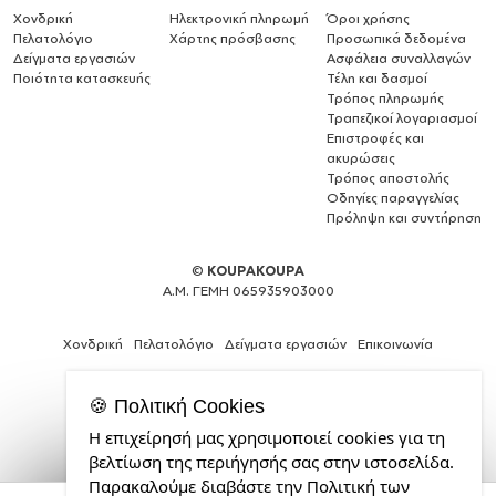
Χονδρική
Ηλεκτρονική πληρωμή
Όροι χρήσης
Πελατολόγιο
Χάρτης πρόσβασης
Προσωπικά δεδομένα
Δείγματα εργασιών
Ασφάλεια συναλλαγών
Ποιότητα κατασκευής
Τέλη και δασμοί
Τρόπος πληρωμής
Τραπεζικοί λογαριασμοί
Επιστροφές και
ακυρώσεις
Τρόπος αποστολής
Οδηγίες παραγγελίας
Πρόληψη και συντήρηση
©
KOUPAKOUPA
Α.Μ. ΓΕΜΗ 065935903000
Χονδρική
Πελατολόγιο
Δείγματα εργασιών
Επικοινωνία
🍪 Πολιτική Cookies
Η επιχείρησή μας χρησιμοποιεί cookies για τη
Θέλεις
βελτίωση της περιήγησής σας στην ιστοσελίδα.
και
Παρακαλούμε διαβάστε την Πολιτική των
εσύ