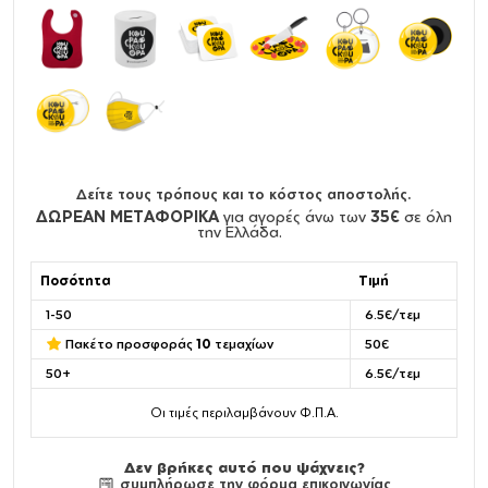
Δείτε τους τρόπους και το κόστος αποστολής.
ΔΩΡΕΑΝ ΜΕΤΑΦΟΡΙΚΑ
για αγορές άνω των
35€
σε όλη
την Ελλάδα.
Ποσότητα
Τιμή
1-50
6.5€/τεμ
Πακέτο προσφοράς
10
τεμαχίων
50€
50+
6.5€/τεμ
Οι τιμές περιλαμβάνουν Φ.Π.Α.
Δεν βρήκες αυτό που ψάχνεις?
συμπλήρωσε την φόρμα επικοινωνίας