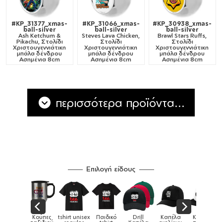
#KP_31377_xmas-
#KP_31066_xmas-
#KP_30938_xmas-
ball-silver
ball-silver
ball-silver
Ash Ketchum &
Steves Lava Chicken,
Brawl Stars Ruffs,
Pikachu, Στολίδι
Στολίδι
Στολίδι
Χριστουγεννιάτικη
Χριστουγεννιάτικη
Χριστουγεννιάτικη
μπάλα δένδρου
μπάλα δένδρου
μπάλα δένδρου
Ασημένια 8cm
Ασημένια 8cm
Ασημένια 8cm
περισσότερα προϊόντα...
Επιλογή είδους
ούπες
tshirt unisex
Παιδικό
Drill
Καπέλα
Καπέλα
Κούπες