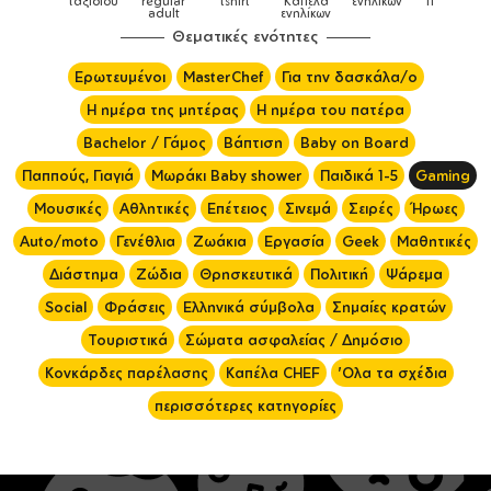
ξιδιού
regular
tshirt
Καπέλα
ενηλίκων
παιδικά
adult
ενηλίκων
Θεματικές ενότητες
Ερωτευμένοι
MasterChef
Για την δασκάλα/ο
Η ημέρα της μητέρας
Η ημέρα του πατέρα
Bachelor / Γάμος
Βάπτιση
Baby on Board
Παππούς, Γιαγιά
Μωράκι Baby shower
Παιδικά 1-5
Gaming
Μουσικές
Αθλητικές
Επέτειος
Σινεμά
Σειρές
Ήρωες
Auto/moto
Γενέθλια
Ζωάκια
Εργασία
Geek
Μαθητικές
Διάστημα
Ζώδια
Θρησκευτικά
Πολιτική
Ψάρεμα
Social
Φράσεις
Ελληνικά σύμβολα
Σημαίες κρατών
Τουριστικά
Σώματα ασφαλείας / Δημόσιο
Κονκάρδες παρέλασης
Καπέλα CHEF
'Ολα τα σχέδια
περισσότερες κατηγορίες