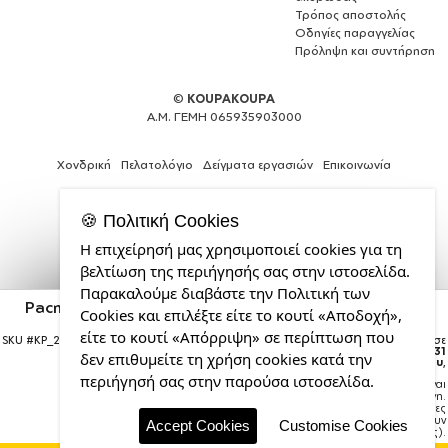
Τρόπος αποστολής
Οδηγίες παραγγελίας
Πρόληψη και συντήρηση
©
KOUPAKOUPA
Α.Μ. ΓΕΜΗ 065935903000
Χονδρική
Πελατολόγιο
Δείγματα εργασιών
Επικοινωνία
🍪 Πολιτική Cookies
Η επιχείρησή μας χρησιμοποιεί cookies για τη
Expert
βελτίωση της περιήγησής σας στην ιστοσελίδα.
Web
Παρακαλούμε διαβάστε την Πολιτική των
Development
Pacman waka waka waka, Στολίδι Χριστουγεννιάτικη
Cookies και επιλέξτε είτε το κουτί «Αποδοχή»,
Services
μπάλα δένδρου Ασημένια 8cm
από
είτε το κουτί «Απόρριψη» σε περίπτωση που
SKU #
KP_276_xmas-ball-silver
Η παραγγελία σας θα παραδοθεί σε
την
courier έως την
Δευτέρα 31
δεν επιθυμείτε τη χρήση cookies κατά την
Αυγούστου
,
CDL.gr
περιήγησή σας στην παρούσα ιστοσελίδα.
Σημείωση:
Η παράδοση στο courier είναι
εκτιμώμενη.
Χρόνος μεταφοράς:
1–3 εργάσιμες
ημέρες (ενδέχεται να υπάρξουν
Accept Cookies
Customise Cookies
καθυστερήσεις).