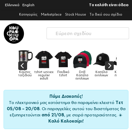
Ελληνικά
English
Το καλάθι είναι άδειο
Κατηγορίες
Marketplace
Stock House
Το δικό σου σχέδιο
πες
tshirt unisex
Παιδικό
Drill
Καπέλα
Καπέλα
Κο
Κούπες
διού
regular
tshirt
Καπέλα
ενηλίκων
παιδικά
ει
adult
ενηλίκων
Πάμε Διακοπές!
Το ηλεκτρονικό μας κατάστημα θα παραμείνει κλειστό
Τετ
05/08 – 20/08
. Οι παραγγελίες αυτού του διαστήματος θα
εξυπηρετούνται
από 21/08
, με σειρά προτεραιότητας. ☀️
Καλό Καλοκαίρι!