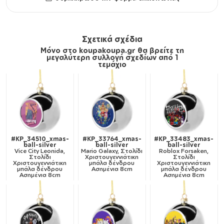
Σχετικά σχέδια
Μόνο στο koupakoupa.gr θα βρείτε τη
μεγαλύτερη συλλογή σχεδίων από 1
τεμάχιο
#KP_34510_xmas-
#KP_33764_xmas-
#KP_33483_xmas-
ball-silver
ball-silver
ball-silver
Vice City Leonida,
Mario Galaxy, Στολίδι
Roblox Forsaken,
Στολίδι
Χριστουγεννιάτικη
Στολίδι
Χριστουγεννιάτικη
μπάλα δένδρου
Χριστουγεννιάτικη
μπάλα δένδρου
Ασημένια 8cm
μπάλα δένδρου
Ασημένια 8cm
Ασημένια 8cm