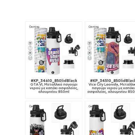
Gaming
Gaming
#KP_34610_850lidBlack
#KP_34510_850lidBlac
GTA VI, Μεταλλικό παγούρι
Vice City Leonida, Μεταλλι
νερού με καπάκι ασφαλείας,
παγούρι νερού με καπάκι
αλουμινίου 850ml
ασφαλείας, αλουμινίου 85
Gaming
Gaming