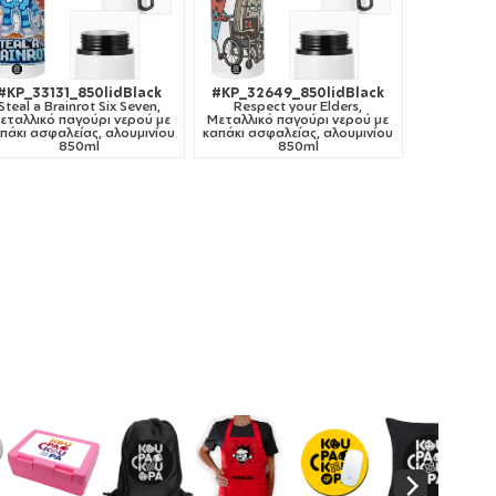
#KP_33131_850lidBlack
#KP_32649_850lidBlack
Steal a Brainrot Six Seven,
Respect your Elders,
εταλλικό παγούρι νερού με
Μεταλλικό παγούρι νερού με
πάκι ασφαλείας, αλουμινίου
καπάκι ασφαλείας, αλουμινίου
850ml
850ml