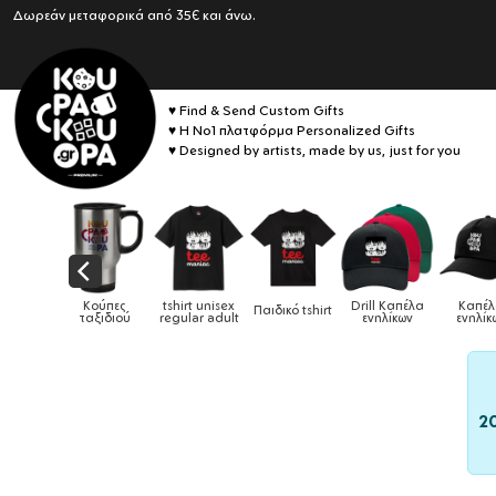
Δωρεάν μεταφορικά από 35€ και άνω.
♥ Find & Send Custom Gifts
♥ Η No1 πλατφόρμα Personalized Gifts
♥ Designed by artists, made by us, just for you
αιδικά
Κούπες
tshirt unisex
Drill Καπέλα
Καπέ
Παιδικό tshirt
ούρια &
ταξιδιού
regular adult
ενηλίκων
ενηλίκ
ούπες
2