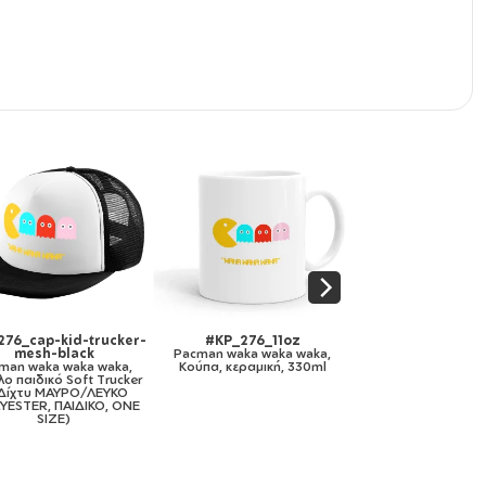
#KP_276_mug-mirror-
#KP_276_11ozcBLACK
#KP_276_m
gold
Pacman waka waka waka,
Pacman wak
Pacman waka waka waka,
Κούπα χρωματιστή μαύρη,
Κούπα Ανοξ
Κούπα κεραμική, χρυσή
κεραμική, 330ml
τοιχώμα
καθρέπτης, 330ml