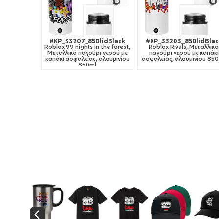
#KP_33207_850lidBlack
#KP_33203_850lidBlac
Roblox 99 nights in the forest,
Roblox Rivals, Μεταλλικό
Μεταλλικό παγούρι νερού με
παγούρι νερού με καπάκι
καπάκι ασφαλείας, αλουμινίου
ασφαλείας, αλουμινίου 85
850ml