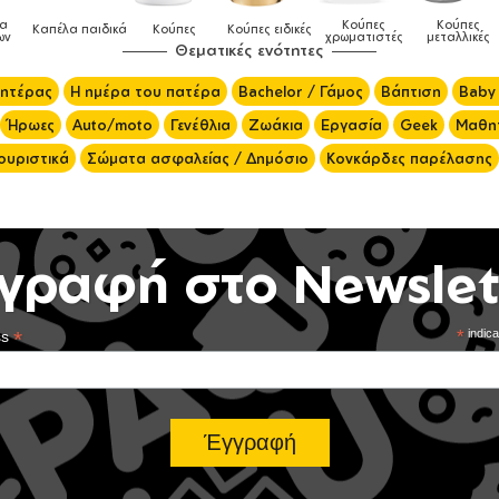
λα
Κούπες
Κούπες
Καπέλα παιδικά
Κούπες
Κούπες ειδικές
ων
χρωματιστές
μεταλλικές
Θεματικές ενότητες
μητέρας
Η ημέρα του πατέρα
Bachelor / Γάμος
Βάπτιση
Baby
Ήρωες
Auto/moto
Γενέθλια
Ζωάκια
Εργασία
Geek
Μαθητ
ουριστικά
Σώματα ασφαλείας / Δημόσιο
Κονκάρδες παρέλασης
γραφή στο Newslet
*
*
indica
ss