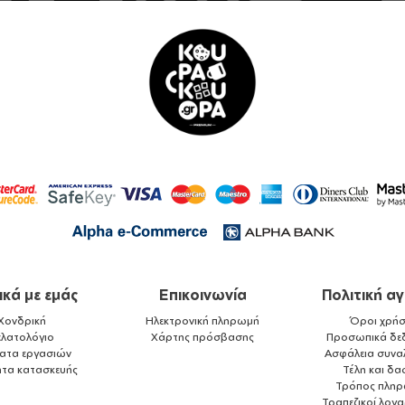
ικά με εμάς
Επικοινωνία
Πολιτική α
Χονδρική
Ηλεκτρονική πληρωμή
Όροι χρήσ
ελατολόγιο
Χάρτης πρόσβασης
Προσωπικά δε
ματα εργασιών
Ασφάλεια συνα
ητα κατασκευής
Τέλη και δα
Τρόπος πλη
Τραπεζικοί λογ