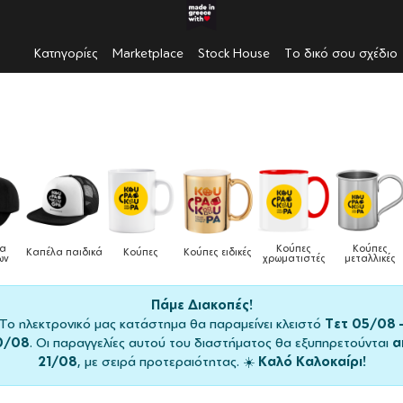
Κατηγορίες
Marketplace
Stock House
Το δικό σου σχέδιο
λα
Κούπες
Κούπες
Καπέλα παιδικά
Κούπες
Κούπες ειδικές
ων
χρωματιστές
μεταλλικές
Πάμε Διακοπές!
Το ηλεκτρονικό μας κατάστημα θα παραμείνει κλειστό
Τετ 05/08 
0/08
. Οι παραγγελίες αυτού του διαστήματος θα εξυπηρετούνται
α
21/08
, με σειρά προτεραιότητας. ☀️
Καλό Καλοκαίρι!