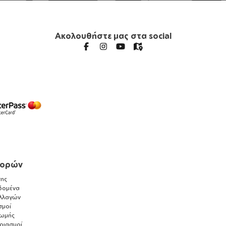
Ακολουθήστε μας στα social
γορών
ης
δομένα
λλαγών
σμοί
ρωμής
αριασμοί