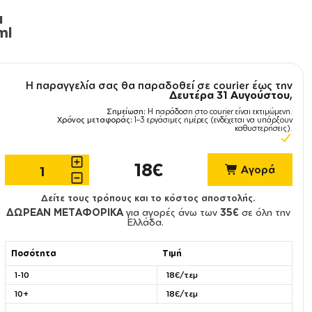
ι
ml
Η παραγγελία σας θα παραδοθεί σε courier έως την
Δευτέρα 31 Αυγούστου
,
Σημείωση:
Η παράδοση στο courier είναι εκτιμώμενη.
Χρόνος μεταφοράς:
1–3 εργάσιμες ημέρες (ενδέχεται να υπάρξουν
καθυστερήσεις).
18€
Αγορά
Δείτε τους τρόπους και το κόστος αποστολής.
ΔΩΡΕΑΝ ΜΕΤΑΦΟΡΙΚΑ
για αγορές άνω των
35€
σε όλη την
Ελλάδα.
Ποσότητα
Τιμή
1-10
18€/τεμ
10+
18€/τεμ