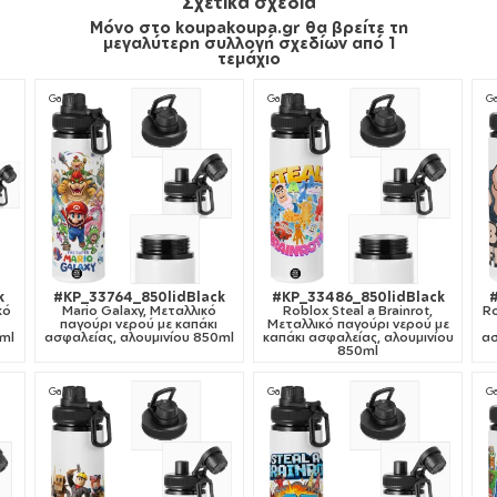
Σχετικά σχέδια
Μόνο στο koupakoupa.gr θα βρείτε τη
μεγαλύτερη συλλογή σχεδίων από 1
τεμάχιο
Gaming
Gaming
G
k
#KP_33764_850lidBlack
#KP_33486_850lidBlack
κό
Mario Galaxy, Μεταλλικό
Roblox Steal a Brainrot,
Ro
παγούρι νερού με καπάκι
Μεταλλικό παγούρι νερού με
0ml
ασφαλείας, αλουμινίου 850ml
καπάκι ασφαλείας, αλουμινίου
ασ
850ml
Gaming
Gaming
G