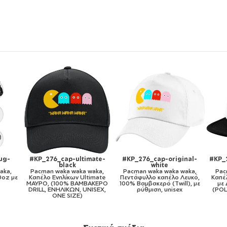
original-
#KP_276_cap-kid-trucker-
#KP_276_11oz
e
mesh-black
Pacman waka waka waka,
aka waka,
Pacman waka waka waka,
Κούπα, κεραμική, 330ml
έλο Λευκό,
Καπέλο παιδικό Soft Trucker
(Twill), με
με Δίχτυ ΜΑΥΡΟ/ΛΕΥΚΟ
unisex
(POLYESTER, ΠΑΙΔΙΚΟ, ONE
SIZE)