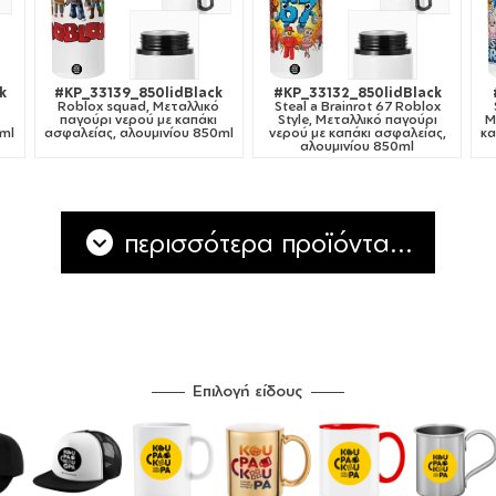
k
#KP_33139_850lidBlack
#KP_33132_850lidBlack
Roblox squad, Μεταλλικό
Steal a Brainrot 67 Roblox
παγούρι νερού με καπάκι
Style, Μεταλλικό παγούρι
Μ
0ml
ασφαλείας, αλουμινίου 850ml
νερού με καπάκι ασφαλείας,
κα
αλουμινίου 850ml
περισσότερα προϊόντα...
Επιλογή είδους