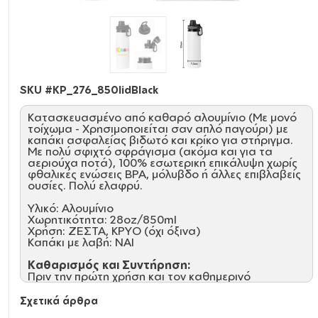
SKU #
KP_276_850lidBlack
Κατασκευασμένο από καθαρό αλουμίνιο (Με μονό
τοίχωμα - Χρησιμοποιείται σαν απλό παγούρι) με
καπάκι ασφαλείας βιδωτό και κρίκο για στήριγμα.
Με πολύ σφιχτό σφράγισμα (ακόμα και για τα
αεριούχα ποτά), 100% εσωτερική επικάλυψη χωρίς
φθαλικές ενώσεις ΒΡΑ, μόλυβδο ή άλλες επιβλαβείς
ουσίες. Πολύ ελαφρύ.
Υλικό: Αλουμίνιο
Χωρητικότητα: 28oz/850ml
Χρήση: ΖΕΣΤΑ, ΚΡΥΟ (όχι όξινα)
Καπάκι με λαβή: NAI
Καθαρισμός και Συντήρηση:
Πριν την πρώτη χρήση και τον καθημερινό
καθαρισμό, πλύνετε με το χέρι με σαπούνι
αραιωμένο σε ζεστό νερό
Σχετικά άρθρα
Κρατήστε το ακάλυπτο και άδειο για την