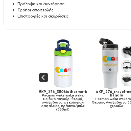
αποθήκευση, Δεν είναι ασφαλές στο πλυντήριο
Πρόληψη και συντήρηση
πιάτων, Δεν είναι κατάλληλο για φούρνο
Τρόποι αποστολής
μικροκυμάτων, Μην καταψύχετε.
Επιστροφές και ακυρώσεις
#KP_276_travel-mug-
#KP_276_cap-ultimate-
#KP_276_cap-
handle
black
whit
Pacman waka waka waka,
Pacman waka waka waka,
Pacman waka w
ρμός Ανοξείδωτο 30oz με
Καπέλο Ενηλίκων Ultimate
Πεντάφυλλο καπ
χερούλι
ΜΑΥΡΟ, (100% ΒΑΜΒΑΚΕΡΟ
100% Βαμβακερό 
DRILL, ΕΝΗΛΙΚΩΝ, UNISEX,
ρύθμιση, 
ONE SIZE)