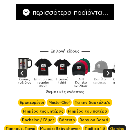
περισσότερα προϊόντα...
Επιλογή είδους
Παιδικό
Drill
Καπέλα
Καπέλα
Κούπες
Κούπες
Κούπες
tshirt
Καπέλα
ενηλίκων
παιδικά
ειδικές
χρωματιστέ
ενηλίκων
Θεματικές ενότητες
Ερωτευμένοι
MasterChef
Για την δασκάλα/ο
Η ημέρα της μητέρας
Η ημέρα του πατέρα
Bachelor / Γάμος
Βάπτιση
Baby on Board
Παππούς, Γιαγιά
Μωράκι Baby shower
Παιδικά 1-5
Gaming