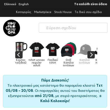
Ελληνικά
English
Το καλάθι είναι άδειο
Κατηγορίες
Marketplace
Stock House
Το δικό σου σχέδιο
Παιδικό
Drill
Καπέλα
Καπέλα
Κούπες
Κούπες
Κούπες
tshirt
Καπέλα
ενηλίκων
παιδικά
ειδικές
χρωματιστέ
ενηλίκων
Πάμε Διακοπές!
Το ηλεκτρονικό μας κατάστημα θα παραμείνει κλειστό
Τετ
05/08 – 20/08
. Οι παραγγελίες αυτού του διαστήματος θα
εξυπηρετούνται
από 21/08
, με σειρά προτεραιότητας. ☀️
Καλό Καλοκαίρι!