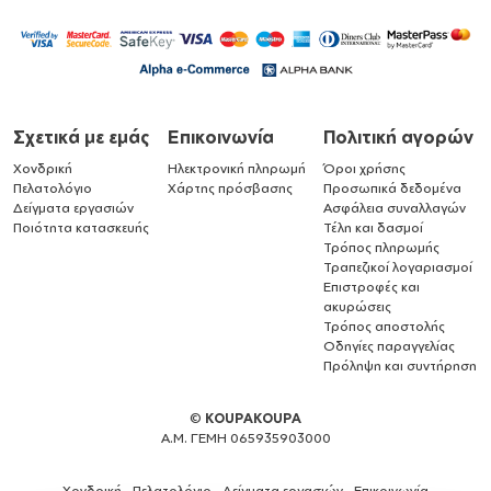
Σχετικά με εμάς
Επικοινωνία
Πολιτική αγορών
Χονδρική
Ηλεκτρονική πληρωμή
Όροι χρήσης
Πελατολόγιο
Χάρτης πρόσβασης
Προσωπικά δεδομένα
Δείγματα εργασιών
Ασφάλεια συναλλαγών
Ποιότητα κατασκευής
Τέλη και δασμοί
Τρόπος πληρωμής
Τραπεζικοί λογαριασμοί
Επιστροφές και
ακυρώσεις
Τρόπος αποστολής
Οδηγίες παραγγελίας
Πρόληψη και συντήρηση
©
KOUPAKOUPA
Α.Μ. ΓΕΜΗ 065935903000
Χονδρική
Πελατολόγιο
Δείγματα εργασιών
Επικοινωνία