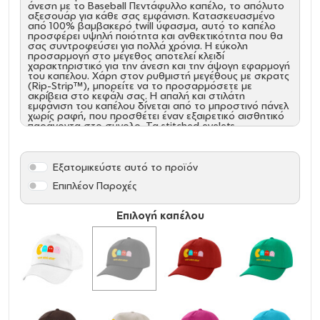
άνεση με το Baseball Πεντάφυλλο καπέλο, το απόλυτο
αξεσουάρ για κάθε σας εμφάνιση. Κατασκευασμένο
από 100% βαμβακερό twill ύφασμα, αυτό το καπέλο
προσφέρει υψηλή ποιότητα και ανθεκτικότητα που θα
σας συντροφεύσει για πολλά χρόνια. Η εύκολη
προσαρμογή στο μέγεθος αποτελεί κλειδί
χαρακτηριστικό για την άνεση και την άψογη εφαρμογή
του καπέλου. Χάρη στον ρυθμιστή μεγέθους με σκρατς
(Rip-Strip™), μπορείτε να το προσαρμόσετε με
ακρίβεια στο κεφάλι σας. Η απαλή και στιλάτη
εμφάνιση του καπέλου δίνεται από το μπροστινό πάνελ
χωρίς ραφή, που προσθέτει έναν εξαιρετικό αισθητικό
παράγοντα στο σύνολο. Τα stitched eyelets
διασφαλίζουν την άριστη κυκλοφορία του αέρα,
κρατώντας το κεφάλι σας δροσερό και άνετο ακόμα
και κατά τις ζεστές καλοκαιρινές μέρες.Το Baseball
Πεντάφυλλο καπέλο έχει χαμηλό προφίλ και απαλή δομή
Εξατομικεύστε αυτό το προϊόν
(unstructured), προσφέροντας στυλ και άνεση
ταυτόχρονα. Είναι ιδανικό για καθημερινή χρήση,
Επιπλέον Παροχές
εξορμήσεις στη φύση, βόλτες στην πόλη και φυσικά,
για να υποστηρίξετε την αγαπημένη σας ομάδα σε
αθλητικά γεγονότα.
Επιλογή καπέλου
Αποκτήστε το Baseball Πεντάφυλλο καπέλο τώρα και
δείξτε το στυλ και την κομψότητά σας σε κάθε
περίσταση!
Πεντάφυλλο καπέλο τύπου Baseball
Σύνθεση: 100% Βαμβακερό cotton twill)
Ρυθμιστής μεγέθους με σκρατς (Rip-Strip™)
Μπροστινό πάνελ χωρίς ραφή
Stitched eyelets