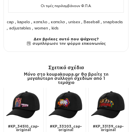
Οι τιμές περιλαμβάνουν Φ.Π.Α.
cap
,
kapelo
,
καπελο
,
καπελα
,
unisex
,
Baseball
,
snapbacks
,
adjustables
,
women
,
kids
Δεν βρήκες αυτό που ψάχνεις?
συμπλήρωσε την φόρμα επικοινωνίας
Σχετικά σχέδια
Μόνο στο koupakoupa.gr θα βρείτε τη
μεγαλύτερη συλλογή σχεδίων από 1
τεμάχιο
#KP_34510_cap-
#KP_33203_cap-
#KP_33139_cap-
original
original
original