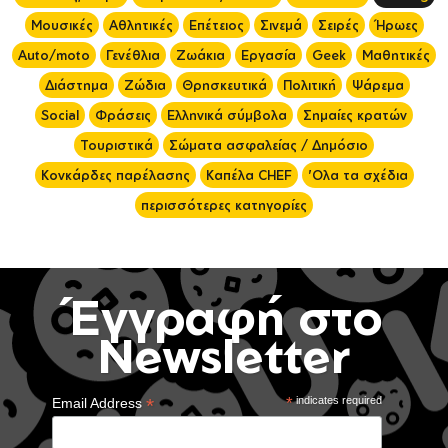
Μουσικές
Αθλητικές
Επέτειος
Σινεμά
Σειρές
Ήρωες
Auto/moto
Γενέθλια
Ζωάκια
Εργασία
Geek
Μαθητικές
Διάστημα
Ζώδια
Θρησκευτικά
Πολιτική
Ψάρεμα
Social
Φράσεις
Ελληνικά σύμβολα
Σημαίες κρατών
Τουριστικά
Σώματα ασφαλείας / Δημόσιο
Κονκάρδες παρέλασης
Καπέλα CHEF
'Ολα τα σχέδια
περισσότερες κατηγορίες
Έγγραφή στο
Newsletter
*
*
indicates required
Email Address