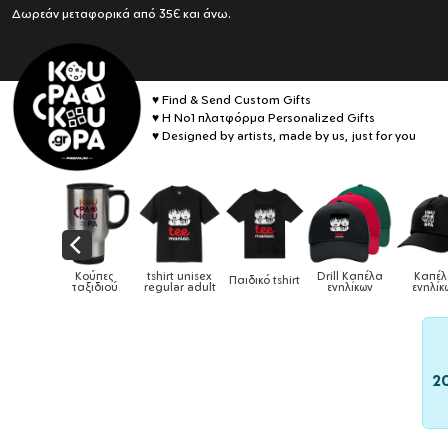
Δωρεάν μεταφορικά από 35€ και άνω.
♥ Find & Send Custom Gifts
♥ Η No1 πλατφόρμα Personalized Gifts
♥ Designed by artists, made by us, just for you
shirt unisex
Drill Καπέλα
Καπέλα
Παιδικό tshirt
Καπέλα παιδικά
Κο
egular adult
ενηλίκων
ενηλίκων
2