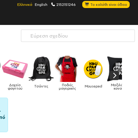
Ελληνικά
English
2152151246
Το καλάθι είναι άδειο
Ποδιές
Μαξιλάρια
ς
Mousepad
Phone Holders
Ρολόγια
μαγειρικής
καναπέ
–
πό