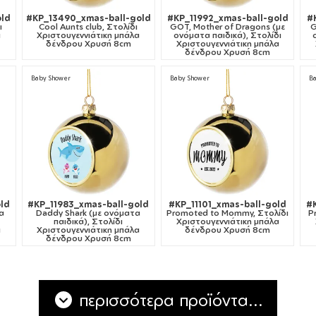
old
#KP_13490_xmas-ball-gold
#KP_11992_xmas-ball-gold
#
ι
Cool Aunts club, Στολίδι
GOT, Mother of Dragons (με
G
α
Χριστουγεννιάτικη μπάλα
ονόματα παιδικά), Στολίδι
δένδρου Χρυσή 8cm
Χριστουγεννιάτικη μπάλα
δένδρου Χρυσή 8cm
Baby Shower
Baby Shower
B
old
#KP_11983_xmas-ball-gold
#KP_11101_xmas-ball-gold
#
α
Daddy Shark (με ονόματα
Promoted to Mommy, Στολίδι
P
παιδικά), Στολίδι
Χριστουγεννιάτικη μπάλα
α
Χριστουγεννιάτικη μπάλα
δένδρου Χρυσή 8cm
δένδρου Χρυσή 8cm
περισσότερα προϊόντα...