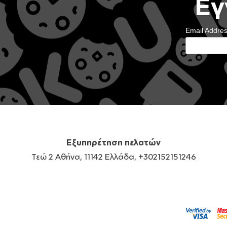
Έγ
Email Addre
Εξυπηρέτηση πελατών
Τεώ 2 Αθήνα, 11142 Ελλάδα, +302152151246