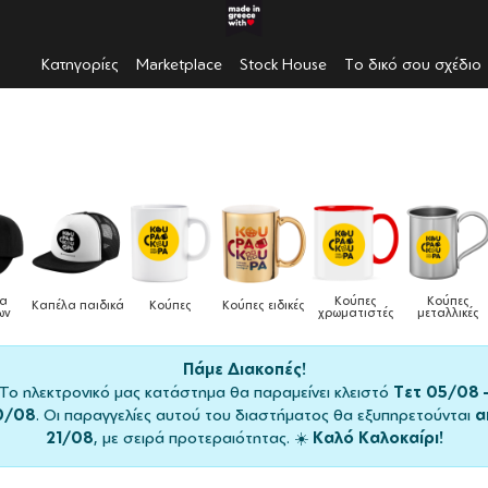
Κατηγορίες
Marketplace
Stock House
Το δικό σου σχέδιο
Κούπες
Κούπες
Δοχεία
ύπες
Κούπες ειδικές
Τσάντε
χρωματιστές
μεταλλικές
φαγητού
Πάμε Διακοπές!
Το ηλεκτρονικό μας κατάστημα θα παραμείνει κλειστό
Τετ 05/08 
0/08
. Οι παραγγελίες αυτού του διαστήματος θα εξυπηρετούνται
α
21/08
, με σειρά προτεραιότητας. ☀️
Καλό Καλοκαίρι!