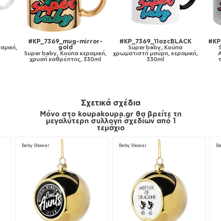
cBLACK
#KP_7369_metaldouble
#KP_7369_gymbag-bb-
ούπα
Super baby., Κούπα
white
κεραμική,
Ανοξείδωτη διπλού
Super baby., Τσάντα πλάτης
τοιχώματος 300ml
πουγκί GYMBAG λευκή, με
τσέπη (40x48cm) & χονδρά
κορδόνια
Σχετικά σχέδια
Μόνο στο koupakoupa.gr θα βρείτε τη
μεγαλύτερη συλλογή σχεδίων από 1
τεμάχιο
Baby Shower
Baby Shower
B