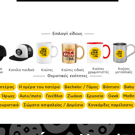
Επιλογή είδους
Κούπες
Κούπες
Δοχεία
Κούπες
Κούπες ειδικές
Τσ
χρωματιστές
μεταλλικές
φαγητού
Θεματικές ενότητες
μητέρας
Η ημέρα του πατέρα
Bachelor / Γάμος
Βάπτιση
Baby
Ήρωες
Auto/moto
Γενέθλια
Ζωάκια
Εργασία
Geek
Μαθητ
ουριστικά
Σώματα ασφαλείας / Δημόσιο
Κονκάρδες παρέλασης