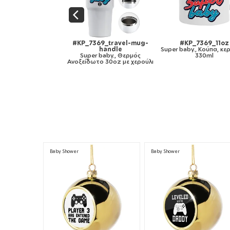
#KP_7369_11oz
#KP_7369_mug-mirror-
#KP_7369_11oz
 baby., Κούπα, κεραμική,
gold
Super baby., Κ
330ml
Super baby., Κούπα κεραμική,
χρωματιστή μαύρη, 
χρυσή καθρέπτης, 330ml
330ml
Baby Shower
Baby Shower