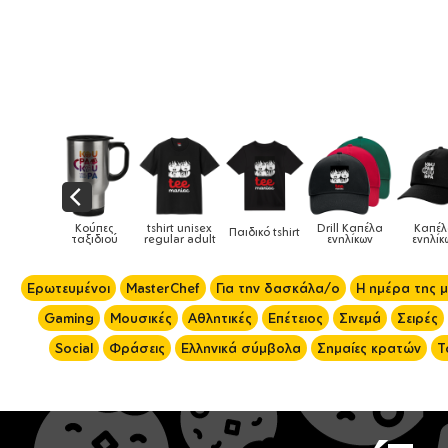
tshirt unisex
Drill Καπέλα
Καπέλα
Παιδικό tshirt
Καπέλα παιδικά
regular adult
ενηλίκων
ενηλίκων
Ερωτευμένοι
MasterChef
Για την δασκάλα/ο
Η ημέρα της 
Gaming
Μουσικές
Αθλητικές
Επέτειος
Σινεμά
Σειρές
Social
Φράσεις
Ελληνικά σύμβολα
Σημαίες κρατών
Τ