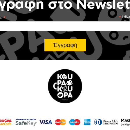
γραφή στο Newslet
*
*
indica
ss