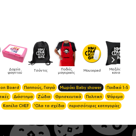
Ποδιές
Μαξιλάρια
άντες
Mousepad
Phone Holders
Ρολόγι
μαγειρικής
καναπέ
 on Board
Παππούς, Γιαγιά
Μωράκι Baby shower
Παιδικά 1-5
ικές
Διάστημα
Ζώδια
Θρησκευτικά
Πολιτική
Ψάρεμα
Καπέλα CHEF
'Ολα τα σχέδια
περισσότερες κατηγορίες