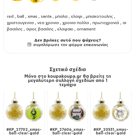
red , ball , xmas , santa , μπαλα , ελαφι , μπισκοτουλης ,
χριστουγεννα , νεα χρονια , χρονια πολλα , πρωτοχρονιά , αι
βασιλης , αγιος βασιλης , ελαφακι , ornament
Δεν βρήκες αυτό που ψάχνεις?
συμπλήρωσε την φόρμα επικοινωνίας
Σχετικά σχέδια
Μόνο στο koupakoupa.gr θα βρείτε τη
μεγαλύτερη συλλογή σχεδίων από 1
τεμάχιο
#KP_27702_xmas-
#KP_27606_xmas-
#KP_20531_xmas-
ball-clear-gold
ball-clear-gold
ball-clear-gold