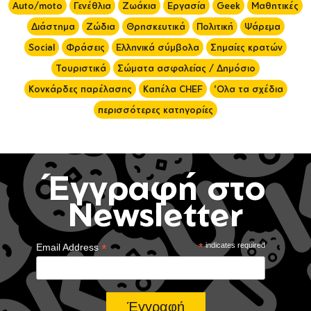
Auto/moto
Γενέθλια
Ζωάκια
Εργασία
Geek
Μαθητικές
Διάστημα
Ζώδια
Θρησκευτικά
Πολιτική
Ψάρεμα
Social
Φράσεις
Ελληνικά σύμβολα
Σημαίες κρατών
Τουριστικά
Σώματα ασφαλείας / Δημόσιο
Κονκάρδες παρέλασης
Καπέλα CHEF
'Ολα τα σχέδια
περισσότερες κατηγορίες
Έγγραφή στο
Newsletter
*
*
indicates required
Email Address