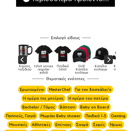
Επιλογή είδους
πες
tshirt unisex
Παιδικό
Drill
Καπέλα
Καπέλα
Κο
Κούπες
διού
regular
tshirt
Καπέλα
ενηλίκων
παιδικά
ει
adult
ενηλίκων
Θεματικές ενότητες
Ερωτευμένοι
MasterChef
Για την δασκάλα/ο
Η ημέρα της μητέρας
Η ημέρα του πατέρα
Bachelor / Γάμος
Βάπτιση
Baby on Board
Παππούς, Γιαγιά
Μωράκι Baby shower
Παιδικά 1-5
Gaming
Μουσικές
Αθλητικές
Επέτειος
Σινεμά
Σειρές
Ήρωες