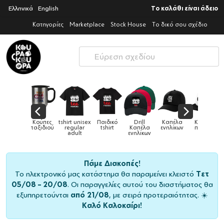
Ελληνικά
English
Το καλάθι είναι άδειο
Κατηγορίες
Marketplace
Stock House
Το δικό σου σχέδιο
ες
tshirt unisex
Παιδικό
Drill
Καπέλα
Καπέλα
Κού
Κούπες
ού
regular
tshirt
Καπέλα
ενηλίκων
παιδικά
ειδι
adult
ενηλίκων
Πάμε Διακοπές!
Το ηλεκτρονικό μας κατάστημα θα παραμείνει κλειστό
Τετ
05/08 – 20/08
. Οι παραγγελίες αυτού του διαστήματος θα
εξυπηρετούνται
από 21/08
, με σειρά προτεραιότητας. ☀️
Καλό Καλοκαίρι!