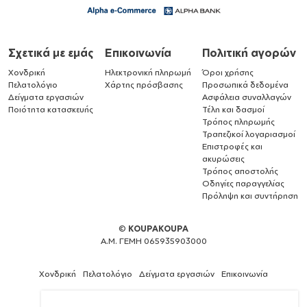
Σχετικά με εμάς
Επικοινωνία
Πολιτική αγορών
Χονδρική
Ηλεκτρονική πληρωμή
Όροι χρήσης
Πελατολόγιο
Χάρτης πρόσβασης
Προσωπικά δεδομένα
Δείγματα εργασιών
Ασφάλεια συναλλαγών
Ποιότητα κατασκευής
Τέλη και δασμοί
Τρόπος πληρωμής
Τραπεζικοί λογαριασμοί
Επιστροφές και
ακυρώσεις
Τρόπος αποστολής
Οδηγίες παραγγελίας
Πρόληψη και συντήρηση
©
KOUPAKOUPA
Α.Μ. ΓΕΜΗ 065935903000
Χονδρική
Πελατολόγιο
Δείγματα εργασιών
Επικοινωνία