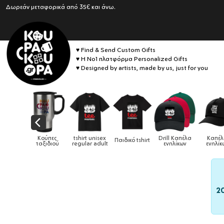
Δωρεάν μεταφορικά από 35€ και άνω.
♥ Find & Send Custom Gifts
♥ Η No1 πλατφόρμα Personalized Gifts
♥ Designed by artists, made by us, just for you
αιδικά
Κούπες
tshirt unisex
Drill Καπέλα
Καπέ
Παιδικό tshirt
ούρια &
ταξιδιού
regular adult
ενηλίκων
ενηλίκ
ούπες
2