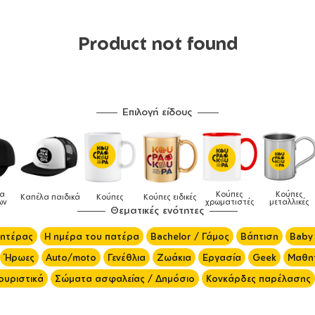
Product not found
Επιλογή είδους
λα
Κούπες
Κούπες
Καπέλα παιδικά
Κούπες
Κούπες ειδικές
ων
χρωματιστές
μεταλλικές
Θεματικές ενότητες
μητέρας
Η ημέρα του πατέρα
Bachelor / Γάμος
Βάπτιση
Baby
Ήρωες
Auto/moto
Γενέθλια
Ζωάκια
Εργασία
Geek
Μαθητ
ουριστικά
Σώματα ασφαλείας / Δημόσιο
Κονκάρδες παρέλασης