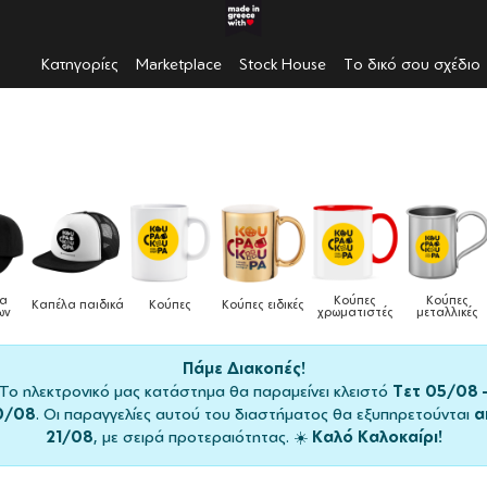
Κατηγορίες
Marketplace
Stock House
Το δικό σου σχέδιο
λα
Κούπες
Κούπες
Καπέλα παιδικά
Κούπες
Κούπες ειδικές
ων
χρωματιστές
μεταλλικές
Πάμε Διακοπές!
Το ηλεκτρονικό μας κατάστημα θα παραμείνει κλειστό
Τετ 05/08 
0/08
. Οι παραγγελίες αυτού του διαστήματος θα εξυπηρετούνται
α
21/08
, με σειρά προτεραιότητας. ☀️
Καλό Καλοκαίρι!