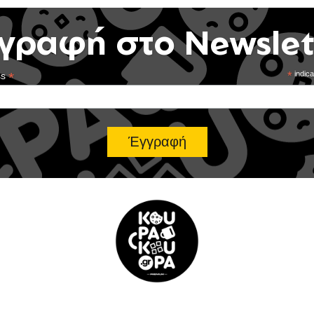
γραφή στο Newslet
*
*
indica
ss