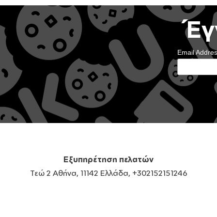
Έγ
Email Addre
Εξυπηρέτηση πελατών
Τεώ 2 Αθήνα, 11142 Ελλάδα, +302152151246