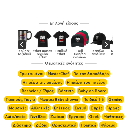
Επιλογή είδους
ούπες
tshirt unisex
Παιδικό
Drill
Καπέλα
Καπέλα
Κούπες
ξιδιού
regular
tshirt
Καπέλα
ενηλίκων
παιδικά
adult
ενηλίκων
Θεματικές ενότητες
Ερωτευμένοι
MasterChef
Για την δασκάλα/ο
Η ημέρα της μητέρας
Η ημέρα του πατέρα
Bachelor / Γάμος
Βάπτιση
Baby on Board
Παππούς, Γιαγιά
Μωράκι Baby shower
Παιδικά 1-5
Gaming
Μουσικές
Αθλητικές
Επέτειος
Σινεμά
Σειρές
Ήρωες
Auto/moto
Γενέθλια
Ζωάκια
Εργασία
Geek
Μαθητικές
Διάστημα
Ζώδια
Θρησκευτικά
Πολιτική
Ψάρεμα