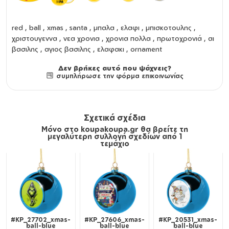
red , ball , xmas , santa , μπαλα , ελαφι , μπισκοτουλης ,
χριστουγεννα , νεα χρονια , χρονια πολλα , πρωτοχρονιά , αι
βασιλης , αγιος βασιλης , ελαφακι , ornament
Δεν βρήκες αυτό που ψάχνεις?
συμπλήρωσε την φόρμα επικοινωνίας
Σχετικά σχέδια
Μόνο στο koupakoupa.gr θα βρείτε τη
μεγαλύτερη συλλογή σχεδίων από 1
τεμάχιο
#KP_27702_xmas-
#KP_27606_xmas-
#KP_20531_xmas-
ball-blue
ball-blue
ball-blue