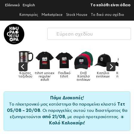
Ελληνικά
English
Το καλάθι είναι άδειο
Κατηγορίες
Marketplace
Stock House
Το δικό σου σχέδιο
πες
tshirt unisex
Παιδικό
Drill
Καπέλα
Καπέλα
Κο
Κούπες
διού
regular
tshirt
Καπέλα
ενηλίκων
παιδικά
ει
adult
ενηλίκων
Πάμε Διακοπές!
Το ηλεκτρονικό μας κατάστημα θα παραμείνει κλειστό
Τετ
05/08 – 20/08
. Οι παραγγελίες αυτού του διαστήματος θα
εξυπηρετούνται
από 21/08
, με σειρά προτεραιότητας. ☀️
Καλό Καλοκαίρι!