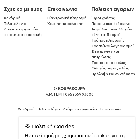
Σχετικά με εμάς
Επικοινωνία
Πολιτική αγορών
Χονδρική
Ηλεκτρονική πληρωμή
Όροι χρήσης
Πελατολόγιο
Χάρτης πρόσβασης
Προσωπικά δεδομένα
Δείγματα εργασιών
Ασφάλεια συναλλαγών
Ποιότητα κατασκευής
Τέλη και δασμοί
Τρόπος πληρωμής
Τραπεζικοί λογαριασμοί
Επιστροφές και
ακυρώσεις
Τρόπος αποστολής
Οδηγίες παραγγελίας
Πρόληψη και συντήρηση
©
KOUPAKOUPA
Α.Μ. ΓΕΜΗ 065935903000
Χονδρική
Πελατολόγιο
Δείγματα εργασιών
Επικοινωνία
🍪 Πολιτική Cookies
Η επιχείρησή μας χρησιμοποιεί cookies για τη