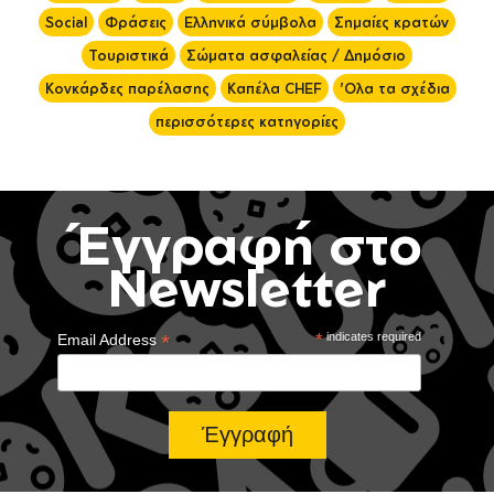
Social
Φράσεις
Ελληνικά σύμβολα
Σημαίες κρατών
Τουριστικά
Σώματα ασφαλείας / Δημόσιο
Κονκάρδες παρέλασης
Καπέλα CHEF
'Ολα τα σχέδια
περισσότερες κατηγορίες
Έγγραφή στο
Newsletter
*
*
indicates required
Email Address