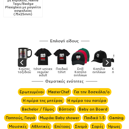
με κηρύκειο, Name
Tags/Badge
Plexiglass με μαγνήτη
ασφαλείας
(75x25mm)
Επιλογή είδους
Κούπες
tshirt unisex
Παιδικό
Drill
Καπέλα
Καπέλα
Κούπες
ταξιδιού
regular
tshirt
Καπέλα
ενηλίκων
παιδικά
adult
ενηλίκων
Θεματικές ενότητες
Ερωτευμένοι
MasterChef
Για την δασκάλα/ο
Η ημέρα της μητέρας
Η ημέρα του πατέρα
Bachelor / Γάμος
Βάπτιση
Baby on Board
Παππούς, Γιαγιά
Μωράκι Baby shower
Παιδικά 1-5
Gaming
Μουσικές
Αθλητικές
Επέτειος
Σινεμά
Σειρές
Ήρωες