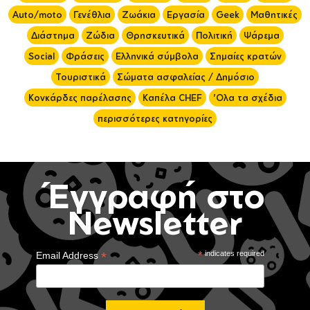
Auto/moto
Γενέθλια
Ζωάκια
Εργασία
Geek
Μαθητικές
Διάστημα
Ζώδια
Θρησκευτικά
Πολιτική
Ψάρεμα
Social
Φράσεις
Ελληνικά σύμβολα
Σημαίες κρατών
Τουριστικά
Σώματα ασφαλείας / Δημόσιο
Κονκάρδες παρέλασης
Καπέλα CHEF
'Ολα τα σχέδια
περισσότερες κατηγορίες
Έγγραφή στο
Newsletter
*
*
indicates required
Email Address