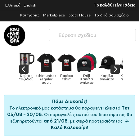
Ελληνικά
English
Το καλάθι είναι άδειο
Κατηγορίες
Marketplace
Stock House
Το δικό σου σχέδιο
ούπες
tshirt unisex
Παιδικό
Drill
Καπέλα
Καπέλα
Κούπες
ξιδιού
regular
tshirt
Καπέλα
ενηλίκων
παιδικά
adult
ενηλίκων
Πάμε Διακοπές!
Το ηλεκτρονικό μας κατάστημα θα παραμείνει κλειστό
Τετ
05/08 – 20/08
. Οι παραγγελίες αυτού του διαστήματος θα
εξυπηρετούνται
από 21/08
, με σειρά προτεραιότητας. ☀️
Καλό Καλοκαίρι!