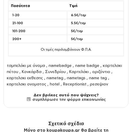
Ποσότητα
Τιμή
1-20
6.5€/τεμ
21-100
5.5€/τεμ
101-200
5€/τεμ
200+
5€/τεμ
Οι τιμές περιλαμβάνουν Φ.Π.Α.
ταμπελάκι με όνομα
,
namebadge
,
name badge
,
καρτελακι
πέτου
,
Κονκάρδα
,
Συνεδρίου
,
Καρτελάκι
,
οριζόντιο
,
καρτελακι εκθεσης
,
nametag
,
nametags
,
name tag
,
καρτελακι ονοματος
, hotel , Receptionist , ρεσεψιον
Δεν βρήκες αυτό που ψάχνεις?
συμπλήρωσε την φόρμα επικοινωνίας
Σχετικά σχέδια
Μόνο στο koupakoupa.gr θα βρείτε τη