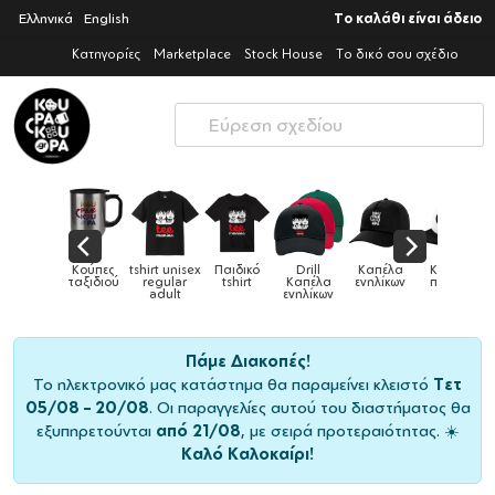
Ελληνικά
English
Το καλάθι είναι άδειο
Κατηγορίες
Marketplace
Stock House
Το δικό σου σχέδιο
Παιδικά
Κούπες
tshirt unisex
Παιδικό
Drill
Καπέλα
Καπέλα
αγούρια &
ταξιδιού
regular
tshirt
Καπέλα
ενηλίκων
παιδικά
Κούπες
adult
ενηλίκων
Πάμε Διακοπές!
Το ηλεκτρονικό μας κατάστημα θα παραμείνει κλειστό
Τετ
05/08 – 20/08
. Οι παραγγελίες αυτού του διαστήματος θα
εξυπηρετούνται
από 21/08
, με σειρά προτεραιότητας. ☀️
Καλό Καλοκαίρι!