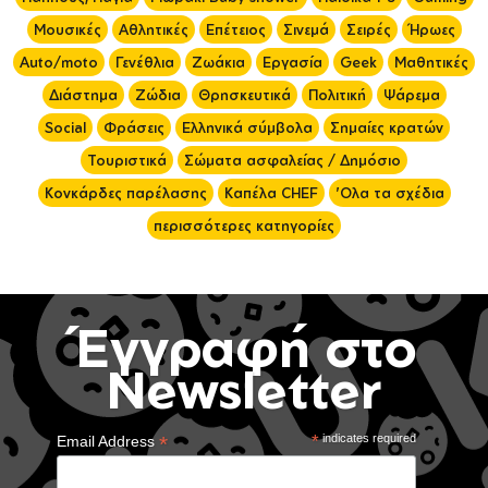
Μουσικές
Αθλητικές
Επέτειος
Σινεμά
Σειρές
Ήρωες
Auto/moto
Γενέθλια
Ζωάκια
Εργασία
Geek
Μαθητικές
Διάστημα
Ζώδια
Θρησκευτικά
Πολιτική
Ψάρεμα
Social
Φράσεις
Ελληνικά σύμβολα
Σημαίες κρατών
Τουριστικά
Σώματα ασφαλείας / Δημόσιο
Κονκάρδες παρέλασης
Καπέλα CHEF
'Ολα τα σχέδια
περισσότερες κατηγορίες
Έγγραφή στο
Newsletter
*
*
indicates required
Email Address