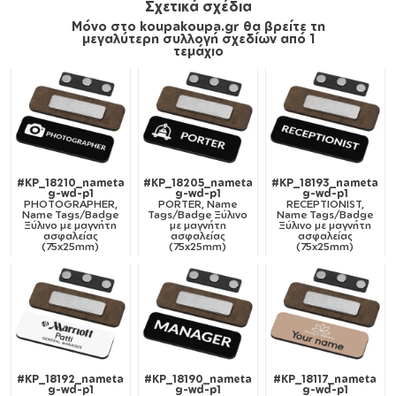
Σχετικά σχέδια
Μόνο στο koupakoupa.gr θα βρείτε τη
μεγαλύτερη συλλογή σχεδίων από 1
τεμάχιο
#KP_18210_nameta
#KP_18205_nameta
#KP_18193_nameta
g-wd-p1
g-wd-p1
g-wd-p1
PHOTOGRAPHER,
PORTER, Name
RECEPTIONIST,
Name Tags/Badge
Tags/Badge Ξύλινο
Name Tags/Badge
Ξύλινο με μαγνήτη
με μαγνήτη
Ξύλινο με μαγνήτη
ασφαλείας
ασφαλείας
ασφαλείας
(75x25mm)
(75x25mm)
(75x25mm)
#KP_18192_nameta
#KP_18190_nameta
#KP_18117_nameta
g-wd-p1
g-wd-p1
g-wd-p1