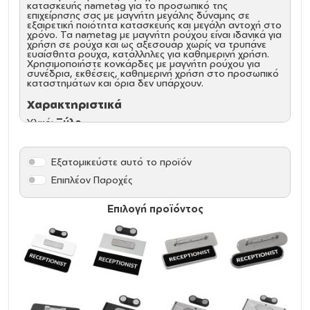
κατασκευής nametag για το προσωπικό της
επιχείρησης σας με μαγνήτη μεγάλης δύναμης σε
εξαιρετική ποιότητα κατασκευής και μεγάλη αντοχή στο
χρόνο. Τα nametag με μαγνήτη ρούχου είναι ιδανικά για
χρήση σε ρούχα και ως αξεσουάρ χωρίς να τρυπάνε
ευαίσθητα ρούχα, κατάλληλες για καθημερινή χρήση.
Χρησιμοποιήστε κονκάρδες με μαγνήτη ρούχου για
συνέδρια, εκθέσεις, καθημερινή χρήση στο προσωπικό
καταστημάτων και όρια δεν υπάρχουν.
Χαρακτηριστικά
Υλικό:
Ξύλο
Μέγεθος:
7,5cm x 2,5cm
Πάχος:
3mm
Σύνδεσμος:
Τριπλός μαγνήτης ρούχου
Εκτύπωση:
Ελεύθερη χωρίς κανένα περιορισμό σε
Εξατομικεύστε αυτό το προϊόν
ολόκληρη την επιφάνεια
Επιπλέον Παροχές
Επιλογή προϊόντος