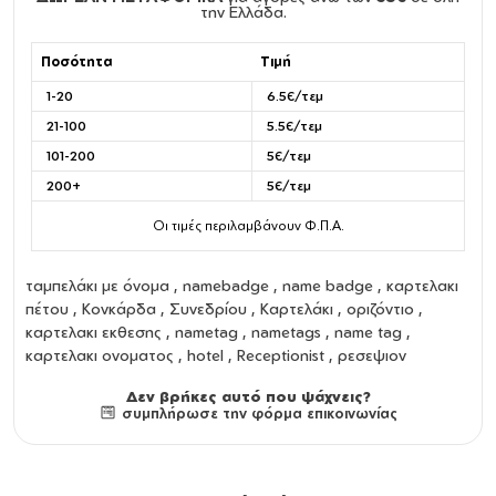
την Ελλάδα.
Ποσότητα
Τιμή
1-20
6.5€/τεμ
21-100
5.5€/τεμ
101-200
5€/τεμ
200+
5€/τεμ
Οι τιμές περιλαμβάνουν Φ.Π.Α.
ταμπελάκι με όνομα
,
namebadge
,
name badge
,
καρτελακι
πέτου
,
Κονκάρδα
,
Συνεδρίου
,
Καρτελάκι
,
οριζόντιο
,
καρτελακι εκθεσης
,
nametag
,
nametags
,
name tag
,
καρτελακι ονοματος
, hotel , Receptionist , ρεσεψιον
Δεν βρήκες αυτό που ψάχνεις?
συμπλήρωσε την φόρμα επικοινωνίας