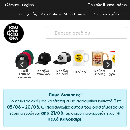
Ελληνικά
English
Το καλάθι είναι άδειο
Κατηγορίες
Marketplace
Stock House
Το δικό σου σχέδιο
Παιδικό
Drill
Καπέλα
Καπέλα
Κούπες
Κούπες
Κούπες
tshirt
Καπέλα
ενηλίκων
παιδικά
ειδικές
χρωματιστές
ενηλίκων
Πάμε Διακοπές!
Το ηλεκτρονικό μας κατάστημα θα παραμείνει κλειστό
Τετ
05/08 – 20/08
. Οι παραγγελίες αυτού του διαστήματος θα
εξυπηρετούνται
από 21/08
, με σειρά προτεραιότητας. ☀️
Καλό Καλοκαίρι!