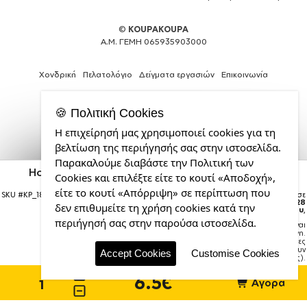
©
KOUPAKOUPA
Α.Μ. ΓΕΜΗ 065935903000
Χονδρική
Πελατολόγιο
Δείγματα εργασιών
Επικοινωνία
🍪 Πολιτική Cookies
Η επιχείρησή μας χρησιμοποιεί cookies για τη
Κατασκευή
βελτίωση της περιήγησής σας στην ιστοσελίδα.
ιστοσελίδων
Παρακαλούμε διαβάστε την Πολιτική των
και
Hotel Marriott, Name Tags/Badge Plexiglass με
Cookies και επιλέξτε είτε το κουτί «Αποδοχή»,
Web
μαγνήτη ασφαλείας (75x25mm)
Design
είτε το κουτί «Απόρριψη» σε περίπτωση που
SKU #
KP_18192_nametag-plex-2575
Η παραγγελία σας θα παραδοθεί σε
από
courier έως την
Παρασκευή 28
δεν επιθυμείτε τη χρήση cookies κατά την
Αυγούστου
,
την
περιήγησή σας στην παρούσα ιστοσελίδα.
Σημείωση:
Η παράδοση στο courier είναι
CDL.gr
εκτιμώμενη.
Χρόνος μεταφοράς:
1–3 εργάσιμες
ημέρες (ενδέχεται να υπάρξουν
Accept Cookies
Customise Cookies
καθυστερήσεις).
6.5€
Αγορά