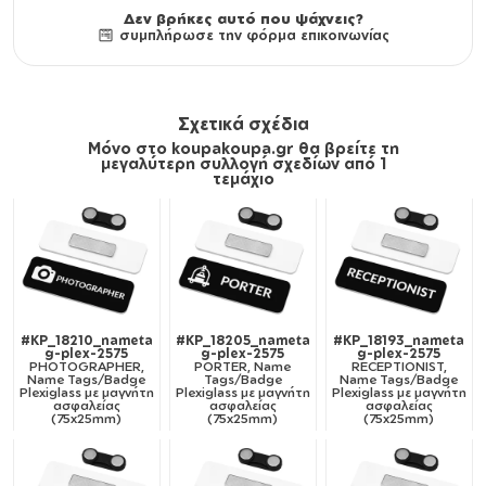
Δεν βρήκες αυτό που ψάχνεις?
συμπλήρωσε την φόρμα επικοινωνίας
Σχετικά σχέδια
Μόνο στο koupakoupa.gr θα βρείτε τη
μεγαλύτερη συλλογή σχεδίων από 1
τεμάχιο
#KP_18210_nameta
#KP_18205_nameta
#KP_18193_nameta
g-plex-2575
g-plex-2575
g-plex-2575
PHOTOGRAPHER,
PORTER, Name
RECEPTIONIST,
Name Tags/Badge
Tags/Badge
Name Tags/Badge
Plexiglass με μαγνήτη
Plexiglass με μαγνήτη
Plexiglass με μαγνήτη
ασφαλείας
ασφαλείας
ασφαλείας
(75x25mm)
(75x25mm)
(75x25mm)