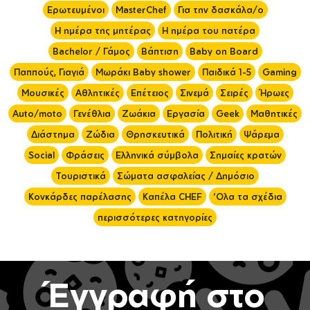
Ερωτευμένοι
MasterChef
Για την δασκάλα/ο
Η ημέρα της μητέρας
Η ημέρα του πατέρα
Bachelor / Γάμος
Βάπτιση
Baby on Board
Παππούς, Γιαγιά
Μωράκι Baby shower
Παιδικά 1-5
Gaming
Μουσικές
Αθλητικές
Επέτειος
Σινεμά
Σειρές
Ήρωες
Auto/moto
Γενέθλια
Ζωάκια
Εργασία
Geek
Μαθητικές
Διάστημα
Ζώδια
Θρησκευτικά
Πολιτική
Ψάρεμα
Social
Φράσεις
Ελληνικά σύμβολα
Σημαίες κρατών
Τουριστικά
Σώματα ασφαλείας / Δημόσιο
Κονκάρδες παρέλασης
Καπέλα CHEF
'Ολα τα σχέδια
περισσότερες κατηγορίες
Έγγραφή στο