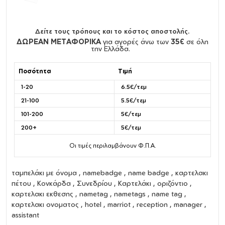
Δείτε τους τρόπους και το κόστος αποστολής.
ΔΩΡΕΑΝ ΜΕΤΑΦΟΡΙΚΑ
για αγορές άνω των
35€
σε όλη
την Ελλάδα.
Ποσότητα
Τιμή
1-20
6.5€/τεμ
21-100
5.5€/τεμ
101-200
5€/τεμ
200+
5€/τεμ
Οι τιμές περιλαμβάνουν Φ.Π.Α.
ταμπελάκι με όνομα
,
namebadge
,
name badge
,
καρτελακι
πέτου
,
Κονκάρδα
,
Συνεδρίου
,
Καρτελάκι
,
οριζόντιο
,
καρτελακι εκθεσης
,
nametag
,
nametags
,
name tag
,
καρτελακι ονοματος
, hotel , marriot , reception , manager ,
assistant