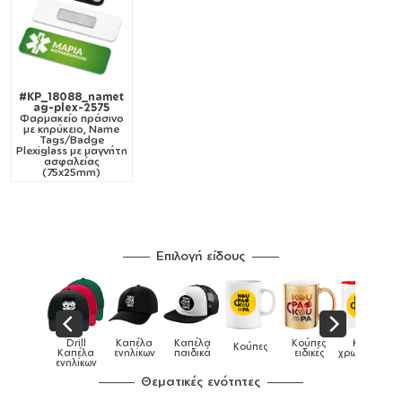
#KP_18088_namet
ag-plex-2575
Φαρμακείο πράσινο
με κηρύκειο, Name
Tags/Badge
Plexiglass με μαγνήτη
ασφαλείας
(75x25mm)
Επιλογή είδους
Παιδικό
Drill
Καπέλα
Καπέλα
Κούπες
Κούπες
Κούπες
tshirt
Καπέλα
ενηλίκων
παιδικά
ειδικές
χρωματιστές
ενηλίκων
Θεματικές ενότητες