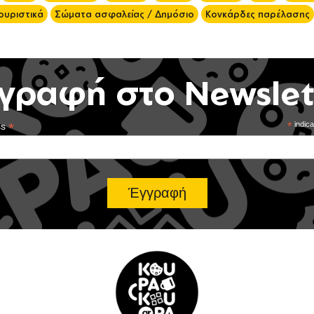
ουριστικά
Σώματα ασφαλείας / Δημόσιο
Κονκάρδες παρέλασης
γραφή στο Newslet
*
*
indica
ss