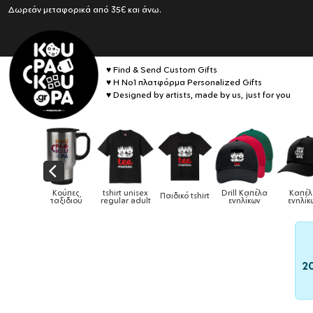
Δωρεάν μεταφορικά από 35€ και άνω.
♥ Find & Send Custom Gifts
♥ Η No1 πλατφόρμα Personalized Gifts
♥ Designed by artists, made by us, just for you
Drill Καπέλα
Καπέλα
Παιδικό tshirt
Καπέλα παιδικά
Κούπες
Κούπε
ενηλίκων
ενηλίκων
2