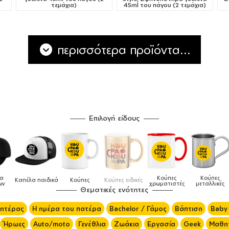
τεμάχια)
45ml του πάγου (2 τεμάχια)
περισσότερα προϊόντα...
Επιλογή είδους
Κούπες
Κούπες
Δοχεία
Ποδι
ες ειδικές
Τσάντες
χρωματιστές
μεταλλικές
φαγητού
μαγειρ
Θεματικές ενότητες
μητέρας
Η ημέρα του πατέρα
Bachelor / Γάμος
Βάπτιση
Baby
Ήρωες
Auto/moto
Γενέθλια
Ζωάκια
Εργασία
Geek
Μαθητ