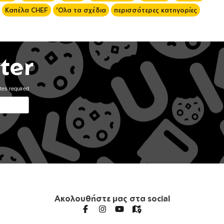
Καπέλα CHEF
'Ολα τα σχέδια
περισσότερες κατηγορίες
ter
tes required
Ακολουθήστε μας στα social