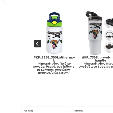
358_travel-mug-
#KP_7358_11oz
#KP_7358_mug-mir
handle
Minecraft Alex, Κούπα,
gold
raft Alex, Θερμός
κεραμική, 330ml
Minecraft Alex, Κο
ωτο 30oz με χερούλι
κεραμική, χρυσή καθρ
330ml
Gaming
Gaming