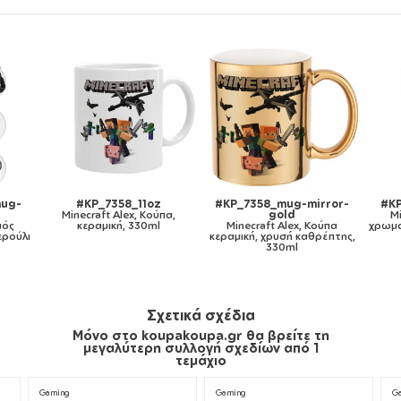
ror-
#KP_7358_11ozcBLACK
#KP_7358_metaldouble
#K
Minecraft Alex, Κούπα
Minecraft Alex, Κούπα
ύπα
χρωματιστή μαύρη, κεραμική,
Ανοξείδωτη διπλού
Mi
έπτης,
330ml
τοιχώματος 300ml
πλ
λευκή
Σχετικά σχέδια
Μόνο στο koupakoupa.gr θα βρείτε τη
μεγαλύτερη συλλογή σχεδίων από 1
τεμάχιο
Gaming
Gaming
G