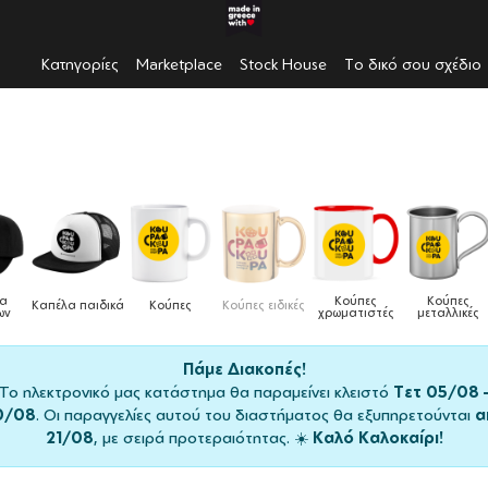
Κατηγορίες
Marketplace
Stock House
Το δικό σου σχέδιο
Κούπες
Κούπες
Δοχεία
Ποδιέ
ς ειδικές
Τσάντες
χρωματιστές
μεταλλικές
φαγητού
μαγειρι
Πάμε Διακοπές!
Το ηλεκτρονικό μας κατάστημα θα παραμείνει κλειστό
Τετ 05/08 
0/08
. Οι παραγγελίες αυτού του διαστήματος θα εξυπηρετούνται
α
21/08
, με σειρά προτεραιότητας. ☀️
Καλό Καλοκαίρι!