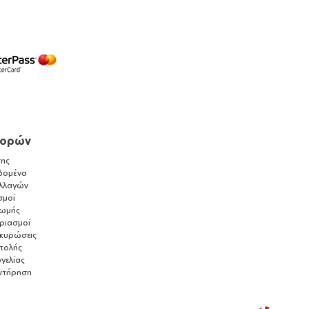
γορών
ης
δομένα
λλαγών
σμοί
ρωμής
αριασμοί
ακυρώσεις
τολής
γελίας
ντήρηση