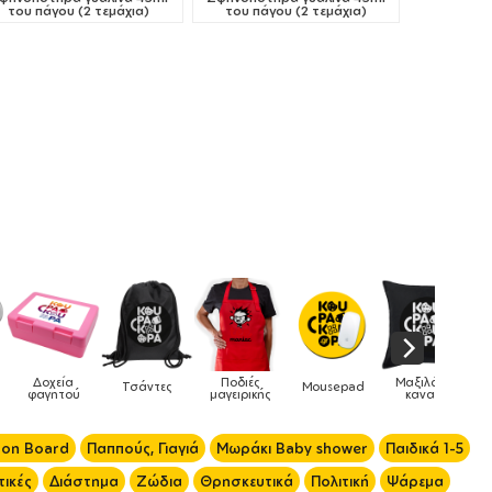
του πάγου (2 τεμάχια)
του πάγου (2 τεμάχια)
ές
Μαξιλάρια
Mousepad
Phone Holders
Ρολόγια
Βρεφικά
ικής
καναπέ
 on Board
Παππούς, Γιαγιά
Μωράκι Baby shower
Παιδικά 1-5
ικές
Διάστημα
Ζώδια
Θρησκευτικά
Πολιτική
Ψάρεμα