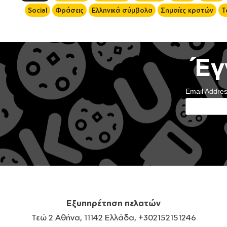
Social
Φράσεις
Ελληνικά σύμβολα
Σημαίες κρατών
Τ
Έγ
Email Addre
Εξυπηρέτηση πελατών
Τεώ 2 Αθήνα, 11142 Ελλάδα, +302152151246