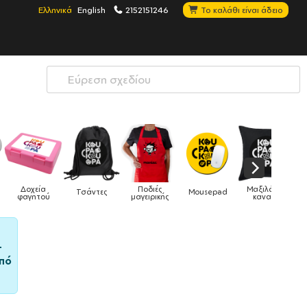
Ελληνικά
English
2152151246
Το καλάθι είναι άδειο
ς
Μαξιλάρια
Mousepad
Phone Holders
Ρολόγια
Βρεφικά
κής
καναπέ
–
πό