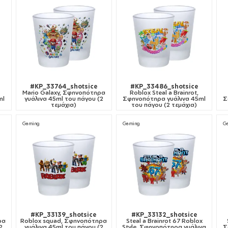
#KP_33764_shotsice
#KP_33486_shotsice
Mario Galaxy, Σφηνοπότηρα
Roblox Steal a Brainrot,
ml
γυάλινα 45ml του πάγου (2
Σφηνοπότηρα γυάλινα 45ml
Σ
τεμάχια)
του πάγου (2 τεμάχια)
Gaming
Gaming
G
#KP_33139_shotsice
#KP_33132_shotsice
ρα
Roblox squad, Σφηνοπότηρα
Steal a Brainrot 67 Roblox
2
γυάλινα 45ml του πάγου (2
Style, Σφηνοπότηρα γυάλινα
Σ