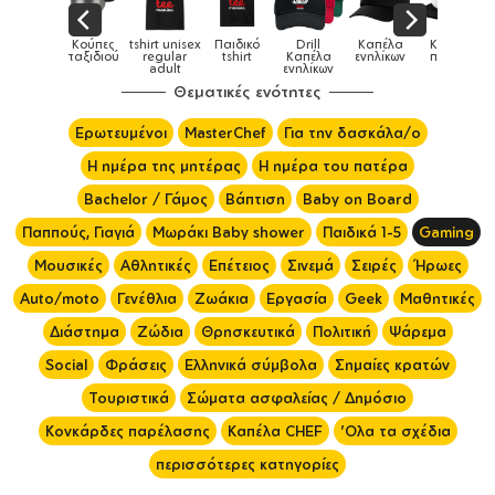
πες
tshirt unisex
Παιδικό
Drill
Καπέλα
Καπέλα
Κο
Κούπες
διού
regular
tshirt
Καπέλα
ενηλίκων
παιδικά
ει
adult
ενηλίκων
Θεματικές ενότητες
Ερωτευμένοι
MasterChef
Για την δασκάλα/ο
Η ημέρα της μητέρας
Η ημέρα του πατέρα
Bachelor / Γάμος
Βάπτιση
Baby on Board
Παππούς, Γιαγιά
Μωράκι Baby shower
Παιδικά 1-5
Gaming
Μουσικές
Αθλητικές
Επέτειος
Σινεμά
Σειρές
Ήρωες
Auto/moto
Γενέθλια
Ζωάκια
Εργασία
Geek
Μαθητικές
Διάστημα
Ζώδια
Θρησκευτικά
Πολιτική
Ψάρεμα
Social
Φράσεις
Ελληνικά σύμβολα
Σημαίες κρατών
Τουριστικά
Σώματα ασφαλείας / Δημόσιο
Κονκάρδες παρέλασης
Καπέλα CHEF
'Ολα τα σχέδια
περισσότερες κατηγορίες