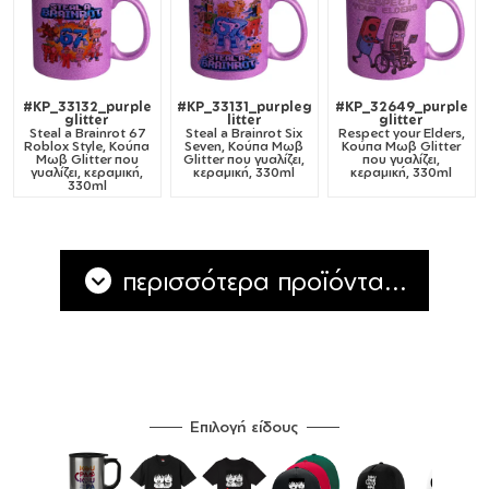
#KP_33132_purple
#KP_33131_purpleg
#KP_32649_purple
glitter
litter
glitter
Steal a Brainrot 67
Steal a Brainrot Six
Respect your Elders,
Roblox Style, Κούπα
Seven, Κούπα Μωβ
Κούπα Μωβ Glitter
Μωβ Glitter που
Glitter που γυαλίζει,
που γυαλίζει,
γυαλίζει, κεραμική,
κεραμική, 330ml
κεραμική, 330ml
330ml
περισσότερα προϊόντα...
Επιλογή είδους