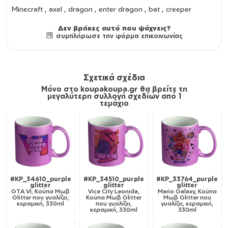
Minecraft , axel , dragon , enter dragon , bat , creeper
Δεν βρήκες αυτό που ψάχνεις?
συμπλήρωσε την φόρμα επικοινωνίας
Σχετικά σχέδια
Μόνο στο koupakoupa.gr θα βρείτε τη
μεγαλύτερη συλλογή σχεδίων από 1
τεμάχιο
#KP_34610_purple
#KP_34510_purple
#KP_33764_purple
glitter
glitter
glitter
GTA VI, Κούπα Μωβ
Vice City Leonida,
Mario Galaxy, Κούπα
Glitter που γυαλίζει,
Κούπα Μωβ Glitter
Μωβ Glitter που
κεραμική, 330ml
που γυαλίζει,
γυαλίζει, κεραμική,
κεραμική, 330ml
330ml