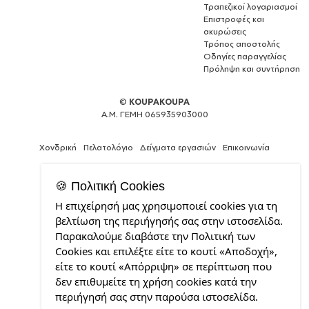
Τραπεζικοί λογαριασμοί
Επιστροφές και
ακυρώσεις
Τρόπος αποστολής
Οδηγίες παραγγελίας
Πρόληψη και συντήρηση
©
KOUPAKOUPA
Α.Μ. ΓΕΜΗ 065935903000
Χονδρική
Πελατολόγιο
Δείγματα εργασιών
Επικοινωνία
🍪 Πολιτική Cookies
Η επιχείρησή μας χρησιμοποιεί cookies για τη
Θέλεις
βελτίωση της περιήγησής σας στην ιστοσελίδα.
και
Παρακαλούμε διαβάστε την Πολιτική των
εσύ
Cookies και επιλέξτε είτε το κουτί «Αποδοχή»,
μια
επαγγελματική
είτε το κουτί «Απόρριψη» σε περίπτωση που
ιστοσελίδα;
δεν επιθυμείτε τη χρήση cookies κατά την
από
περιήγησή σας στην παρούσα ιστοσελίδα.
την