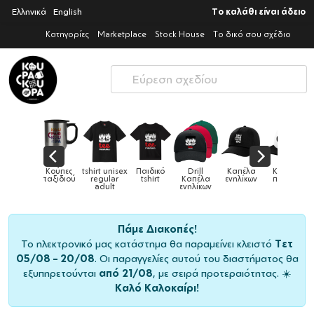
Ελληνικά
English
Το καλάθι είναι άδειο
Κατηγορίες
Marketplace
Stock House
Το δικό σου σχέδιο
tshirt unisex
Παιδικό
Drill
Καπέλα
Καπέλα
Κούπε
Κούπες
ύ
regular
tshirt
Καπέλα
ενηλίκων
παιδικά
ειδικέ
adult
ενηλίκων
Πάμε Διακοπές!
Το ηλεκτρονικό μας κατάστημα θα παραμείνει κλειστό
Τετ
05/08 – 20/08
. Οι παραγγελίες αυτού του διαστήματος θα
εξυπηρετούνται
από 21/08
, με σειρά προτεραιότητας. ☀️
Καλό Καλοκαίρι!