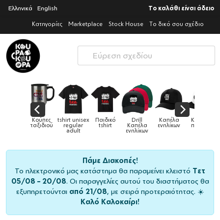
Ελληνικά
English
Το καλάθι είναι άδειο
Κατηγορίες
Marketplace
Stock House
Το δικό σου σχέδιο
x
Παιδικό
Drill
Καπέλα
Καπέλα
Κούπες
Κούπε
Κούπες
tshirt
Καπέλα
ενηλίκων
παιδικά
ειδικές
χρωματισ
ενηλίκων
Πάμε Διακοπές!
Το ηλεκτρονικό μας κατάστημα θα παραμείνει κλειστό
Τετ
05/08 – 20/08
. Οι παραγγελίες αυτού του διαστήματος θα
εξυπηρετούνται
από 21/08
, με σειρά προτεραιότητας. ☀️
Καλό Καλοκαίρι!