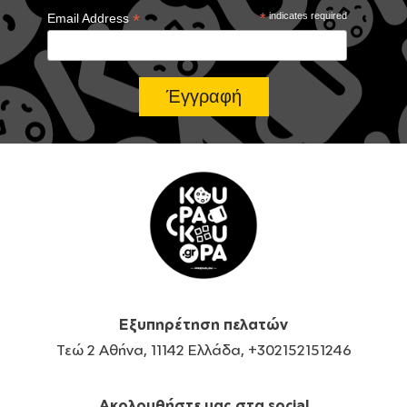
*
*
indicates required
Email Address
Εξυπηρέτηση πελατών
Τεώ 2 Αθήνα, 11142 Ελλάδα, +302152151246
Ακολουθήστε μας στα social