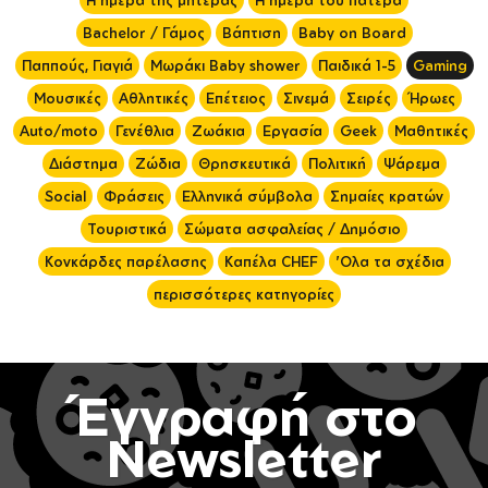
Bachelor / Γάμος
Βάπτιση
Baby on Board
Παππούς, Γιαγιά
Μωράκι Baby shower
Παιδικά 1-5
Gaming
Μουσικές
Αθλητικές
Επέτειος
Σινεμά
Σειρές
Ήρωες
Auto/moto
Γενέθλια
Ζωάκια
Εργασία
Geek
Μαθητικές
Διάστημα
Ζώδια
Θρησκευτικά
Πολιτική
Ψάρεμα
Social
Φράσεις
Ελληνικά σύμβολα
Σημαίες κρατών
Τουριστικά
Σώματα ασφαλείας / Δημόσιο
Κονκάρδες παρέλασης
Καπέλα CHEF
'Ολα τα σχέδια
περισσότερες κατηγορίες
Έγγραφή στο
Newsletter