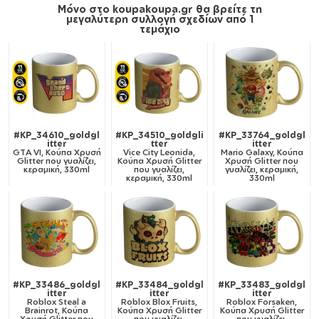
Μόνο στο koupakoupa.gr θα βρείτε τη
μεγαλύτερη συλλογή σχεδίων από 1
τεμάχιο
#KP_34610_goldgl
#KP_34510_goldgli
#KP_33764_goldgl
itter
tter
itter
GTA VI, Κούπα Χρυσή
Vice City Leonida,
Mario Galaxy, Κούπα
Glitter που γυαλίζει,
Κούπα Χρυσή Glitter
Χρυσή Glitter που
κεραμική, 330ml
που γυαλίζει,
γυαλίζει, κεραμική,
κεραμική, 330ml
330ml
#KP_33486_goldgl
#KP_33484_goldgl
#KP_33483_goldgl
itter
itter
itter
Roblox Steal a
Roblox Blox Fruits,
Roblox Forsaken,
Brainrot, Κούπα
Κούπα Χρυσή Glitter
Κούπα Χρυσή Glitter
Χρυσή Glitter που
που γυαλίζει,
που γυαλίζει,