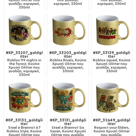
γυαλίζει, κεραμική,
κεραμική, 330ml
κεραμική, 330ml
330ml
#KP_33207_goldgl
#KP_33203_goldgl
#KP_33139_goldgli
itter
itter
tter
Roblox 99 nights in
Roblox Rivals, Κούπα
Roblox squad, Κούπα
the forest, Κούπα
Χρυσή Glitter που
Χρυσή Glitter που
Χρυσή Glitter που
γυαλίζει, κεραμική,
γυαλίζει, κεραμική,
γυαλίζει, κεραμική,
330ml
330ml
330ml
#KP_33132_goldgli
#KP_33131_goldgli
#KP_32649_goldgl
tter
tter
itter
Steal a Brainrot 67
Steal a Brainrot Six
Respect your Elders,
Roblox Style, Κούπα
Seven, Κούπα Χρυσή
Κούπα Χρυσή Glitter
Χρυσή Glitter που
Glitter που γυαλίζει,
που γυαλίζει,