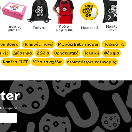
ιές
Μαξιλάρια
Mousepad
Phone Holders
Ρολόγια
Βρεφικά
ρικής
καναπέ
 on Board
Παππούς, Γιαγιά
Μωράκι Baby shower
Παιδικά 1-5
ικές
Διάστημα
Ζώδια
Θρησκευτικά
Πολιτική
Ψάρεμα
Καπέλα CHEF
'Ολα τα σχέδια
περισσότερες κατηγορίες
ter
tes required