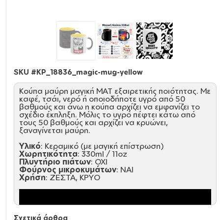
SKU #
KP_18836_magic-mug-yellow
Κούπα μαύρη μαγική ΜΑΤ εξαιρετικής ποιότητας. Με
καφέ, τσάι, νερό ή οποιοδήποτε υγρό από 50
βαθμούς και άνω η κούπα αρχίζει να εμφανίζει το
σχέδιο έκπληξη. Μόλις το υγρό πέφτει κάτω από
τους 50 βαθμούς και αρχίζει να κρυώνει,
ξαναγίνεται μαύρη.
Υλικό
: Κεραμικό (με μαγική επίστρωση)
Χωρητικότητα
: 330ml / 11oz
Πλυντήριο πιάτων
: ΟΧΙ
Φούρνος μικροκυμάτων
: ΝΑΙ
Χρήση
: ΖΕΣΤΑ, ΚΡΥΟ
Σχετικά άρθρα