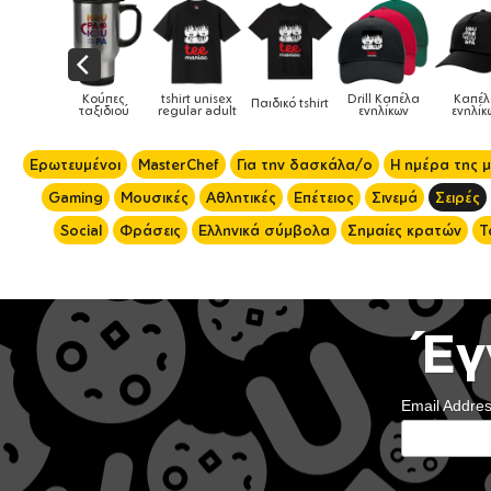
Drill Καπέλα
Καπέλα
Παιδικό tshirt
Καπέλα παιδικά
Κούπες
Κού
ενηλίκων
ενηλίκων
Ερωτευμένοι
MasterChef
Για την δασκάλα/ο
Η ημέρα της 
Gaming
Μουσικές
Αθλητικές
Επέτειος
Σινεμά
Σειρές
Social
Φράσεις
Ελληνικά σύμβολα
Σημαίες κρατών
Τ
Έγ
Email Addre