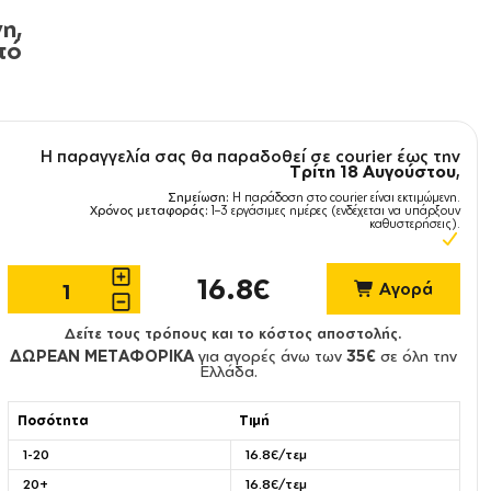
η,
τό
Η παραγγελία σας θα παραδοθεί σε courier έως την
Τρίτη 18 Αυγούστου
,
Σημείωση:
Η παράδοση στο courier είναι εκτιμώμενη.
Χρόνος μεταφοράς:
1–3 εργάσιμες ημέρες (ενδέχεται να υπάρξουν
καθυστερήσεις).
16.8€
Αγορά
Δείτε τους τρόπους και το κόστος αποστολής.
ΔΩΡΕΑΝ ΜΕΤΑΦΟΡΙΚΑ
για αγορές άνω των
35€
σε όλη την
Ελλάδα.
Ποσότητα
Τιμή
1-20
16.8€/τεμ
20+
16.8€/τεμ