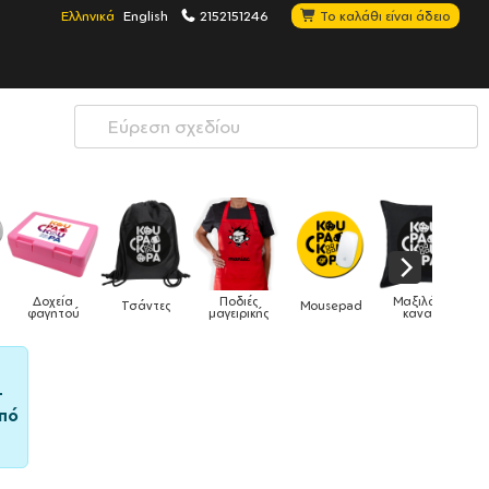
Ελληνικά
English
2152151246
Το καλάθι είναι άδειο
ές
Μαξιλάρια
Mousepad
Phone Holders
Ρολόγια
Βρεφικά
ικής
καναπέ
–
πό