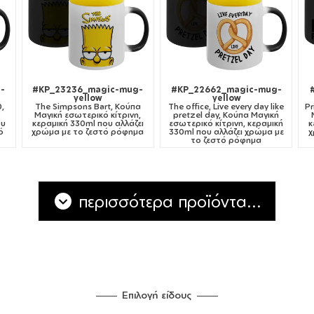
-
#KP_23236_magic-mug-
#KP_22662_magic-mug-
yellow
yellow
,
The Simpsons Bart, Κούπα
The office, Live every day like
Pr
ό
Μαγική εσωτερικό κίτρινη,
pretzel day, Κούπα Μαγική
ου
κεραμική 330ml που αλλάζει
εσωτερικό κίτρινη, κεραμική
κ
ό
χρώμα με το ζεστό ρόφημα
330ml που αλλάζει χρώμα με
χ
το ζεστό ρόφημα
περισσότερα προϊόντα...
Επιλογή είδους