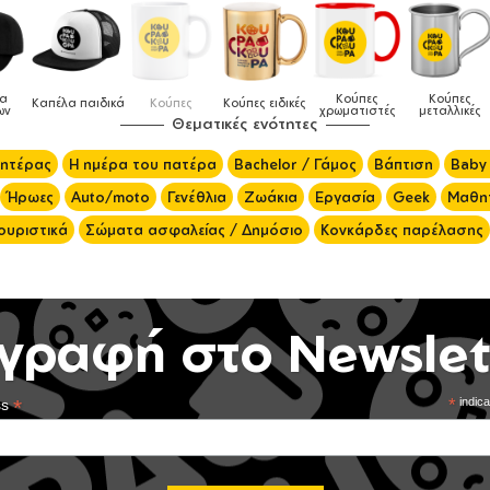
Κούπες
Κούπες
Δοχεία
Ποδ
πες ειδικές
Τσάντες
χρωματιστές
μεταλλικές
φαγητού
μαγει
Θεματικές ενότητες
μητέρας
Η ημέρα του πατέρα
Bachelor / Γάμος
Βάπτιση
Baby
Ήρωες
Auto/moto
Γενέθλια
Ζωάκια
Εργασία
Geek
Μαθητ
ουριστικά
Σώματα ασφαλείας / Δημόσιο
Κονκάρδες παρέλασης
γραφή στο Newslet
*
*
indica
ss