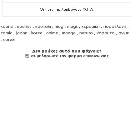
Οι τιμές περιλαμβάνουν Φ.Π.Α.
κουπα
,
κουπες
,
κουταλι
,
mug
,
mugs
,
κεραμικη
,
πορσελανη
,
comic , japan , korea , anime , manga , naruto , ναρουτο , ανιμε
, corea
Δεν βρήκες αυτό που ψάχνεις?
συμπλήρωσε την φόρμα επικοινωνίας