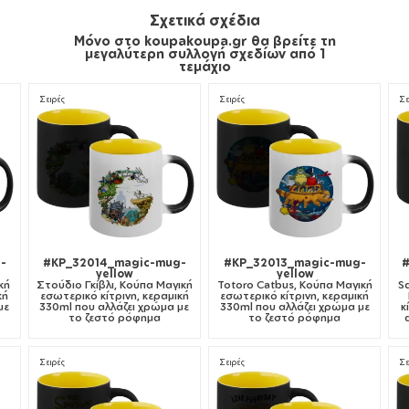
Σχετικά σχέδια
Μόνο στο koupakoupa.gr θα βρείτε τη
μεγαλύτερη συλλογή σχεδίων από 1
τεμάχιο
Σειρές
Σειρές
Σε
-
#KP_32014_magic-mug-
#KP_32013_magic-mug-
yellow
yellow
κή
Στούδιο Γκίβλι, Κούπα Μαγική
Totoro Catbus, Κούπα Μαγική
S
κή
εσωτερικό κίτρινη, κεραμική
εσωτερικό κίτρινη, κεραμική
με
330ml που αλλάζει χρώμα με
330ml που αλλάζει χρώμα με
κ
το ζεστό ρόφημα
το ζεστό ρόφημα
Σειρές
Σειρές
Σε