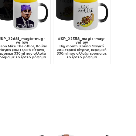
#KP_22661_magic-mug-
#KP_22358_magic-mug-
yellow
yellow
ison Mike The office, Κούπα
Big mouth, Κούπα Μαγική
Μαγική εσωτερικό κίτρινη,
εσωτερικό κίτρινη, κεραμική
εραμική 330ml που αλλάζει
330ml που αλλάζει χρώμα με
ρώμα με το ζεστό ρόφημα
το ζεστό ρόφημα