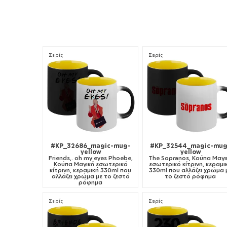
Σειρές
Σειρές
#KP_32686_magic-mug-
#KP_32544_magic-mug
yellow
yellow
Friends,. oh my eyes Phoebe,
The Sopranos, Κούπα Μαγι
Κούπα Μαγική εσωτερικό
εσωτερικό κίτρινη, κεραμι
κίτρινη, κεραμική 330ml που
330ml που αλλάζει χρώμα 
αλλάζει χρώμα με το ζεστό
το ζεστό ρόφημα
ρόφημα
Σειρές
Σειρές