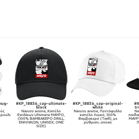
inal-
#KP_18836_cap-kid-
#KP_18836_11oz
#KP
trucker-mesh-black
Naruto anime, Κούπα,
φυλλο
Naruto anime, Καπέλο
κεραμική, 330ml
N
0%
παιδικό Soft Trucker με Δίχτυ
κερα
 με
ΜΑΥΡΟ/ΛΕΥΚΟ (POLYESTER,
ΠΑΙΔΙΚΟ, ONE SIZE)