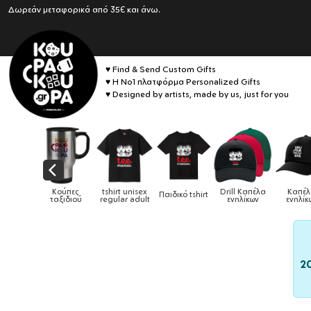
Δωρεάν μεταφορικά από 35€ και άνω.
♥ Find & Send Custom Gifts
♥ Η No1 πλατφόρμα Personalized Gifts
♥ Designed by artists, made by us, just for you
Drill Καπέλα
Καπέλα
Παιδικό tshirt
Καπέλα παιδικά
Κούπες
Κούπ
ενηλίκων
ενηλίκων
2