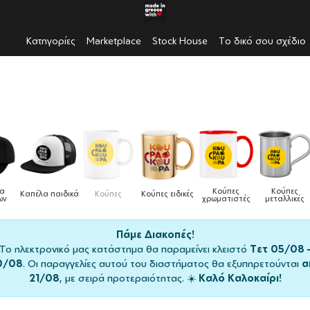
Κατηγορίες
Marketplace
Stock House
Το δικό σου σχέδιο
Κούπες
Κούπες
Δοχεία
Ποδι
ες ειδικές
Τσάντες
χρωματιστές
μεταλλικές
φαγητού
μαγειρ
Πάμε Διακοπές!
Το ηλεκτρονικό μας κατάστημα θα παραμείνει κλειστό
Τετ 05/08 
0/08
. Οι παραγγελίες αυτού του διαστήματος θα εξυπηρετούνται
α
21/08
, με σειρά προτεραιότητας. ☀️
Καλό Καλοκαίρι!