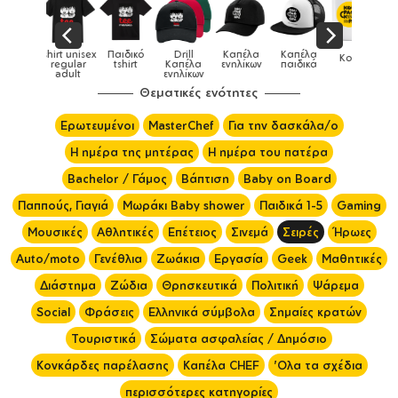
sex
Παιδικό
Drill
Καπέλα
Καπέλα
Κούπες
Κούπ
Κούπες
r
tshirt
Καπέλα
ενηλίκων
παιδικά
ειδικές
χρωματι
ενηλίκων
Θεματικές ενότητες
Ερωτευμένοι
MasterChef
Για την δασκάλα/ο
Η ημέρα της μητέρας
Η ημέρα του πατέρα
Bachelor / Γάμος
Βάπτιση
Baby on Board
Παππούς, Γιαγιά
Μωράκι Baby shower
Παιδικά 1-5
Gaming
Μουσικές
Αθλητικές
Επέτειος
Σινεμά
Σειρές
Ήρωες
Auto/moto
Γενέθλια
Ζωάκια
Εργασία
Geek
Μαθητικές
Διάστημα
Ζώδια
Θρησκευτικά
Πολιτική
Ψάρεμα
Social
Φράσεις
Ελληνικά σύμβολα
Σημαίες κρατών
Τουριστικά
Σώματα ασφαλείας / Δημόσιο
Κονκάρδες παρέλασης
Καπέλα CHEF
'Ολα τα σχέδια
περισσότερες κατηγορίες