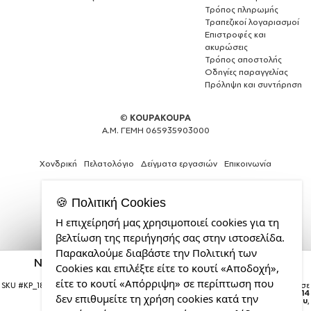
Τρόπος πληρωμής
Τραπεζικοί λογαριασμοί
Επιστροφές και
ακυρώσεις
Τρόπος αποστολής
Οδηγίες παραγγελίας
Πρόληψη και συντήρηση
©
KOUPAKOUPA
Α.Μ. ΓΕΜΗ 065935903000
Χονδρική
Πελατολόγιο
Δείγματα εργασιών
Επικοινωνία
🍪 Πολιτική Cookies
Η επιχείρησή μας χρησιμοποιεί cookies για τη
Θέλεις
βελτίωση της περιήγησής σας στην ιστοσελίδα.
και
Παρακαλούμε διαβάστε την Πολιτική των
εσύ
Naruto anime, Μαξιλάρι καναπέ Κόκκινο 100%
Cookies και επιλέξτε είτε το κουτί «Αποδοχή»,
μια
βαμβάκι, περιέχεται το γέμισμα (50x50cm)
επαγγελματική
είτε το κουτί «Απόρριψη» σε περίπτωση που
SKU #
KP_18836_pillow-50-red
Η παραγγελία σας θα παραδοθεί σε
ιστοσελίδα;
courier έως την
Παρασκευή 14
δεν επιθυμείτε τη χρήση cookies κατά την
Αυγούστου
,
από