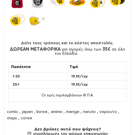
Δείτε τους τρόπους και το κόστος αποστολής.
ΔΩΡΕΑΝ ΜΕΤΑΦΟΡΙΚΑ
για αγορές άνω των
35€
σε όλη
την Ελλάδα.
Ποσότητα
Τιμή
1-20
19.3€/τεμ
20+
19.3€/τεμ
Οι τιμές περιλαμβάνουν Φ.Π.Α.
comic , japan , korea , anime , manga , naruto , ναρουτο ,
ανιμε , corea
Δεν βρήκες αυτό που ψάχνεις?
συμπλήρωσε την φόρμα επικοινωνίας