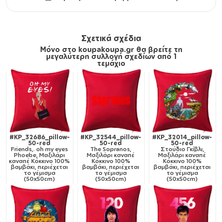
Σχετικά σχέδια
Μόνο στο koupakoupa.gr θα βρείτε τη
μεγαλύτερη συλλογή σχεδίων από 1
τεμάχιο
#KP_32686_pillow-
#KP_32544_pillow-
#KP_32014_pillow-
50-red
50-red
50-red
Friends,. oh my eyes
The Sopranos,
Στούδιο Γκίβλι,
Phoebe, Μαξιλάρι
Μαξιλάρι καναπέ
Μαξιλάρι καναπέ
καναπέ Κόκκινο 100%
Κόκκινο 100%
Κόκκινο 100%
βαμβάκι, περιέχεται
βαμβάκι, περιέχεται
βαμβάκι, περιέχεται
το γέμισμα
το γέμισμα
το γέμισμα
(50x50cm)
(50x50cm)
(50x50cm)