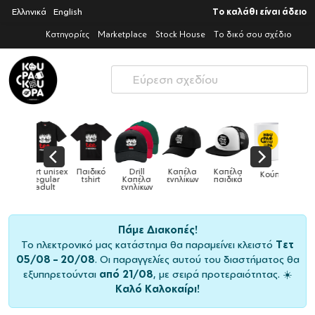
Ελληνικά
English
Το καλάθι είναι άδειο
Κατηγορίες
Marketplace
Stock House
Το δικό σου σχέδιο
ex
Παιδικό
Drill
Καπέλα
Καπέλα
Κούπες
Κούπε
Κούπες
tshirt
Καπέλα
ενηλίκων
παιδικά
ειδικές
χρωματι
ενηλίκων
Πάμε Διακοπές!
Το ηλεκτρονικό μας κατάστημα θα παραμείνει κλειστό
Τετ
05/08 – 20/08
. Οι παραγγελίες αυτού του διαστήματος θα
εξυπηρετούνται
από 21/08
, με σειρά προτεραιότητας. ☀️
Καλό Καλοκαίρι!