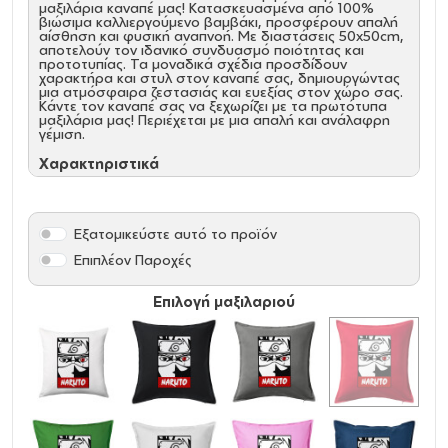
μαξιλάρια καναπέ μας! Κατασκευασμένα από 100%
βιώσιμα καλλιεργούμενο βαμβάκι, προσφέρουν απαλή
αίσθηση και φυσική αναπνοή. Με διαστάσεις 50x50cm,
αποτελούν τον ιδανικό συνδυασμό ποιότητας και
προτοτυπίας. Τα μοναδικά σχέδια προσδίδουν
χαρακτήρα και στυλ στον καναπέ σας, δημιουργώντας
μια ατμόσφαιρα ζεστασιάς και ευεξίας στον χώρο σας.
Κάντε τον καναπέ σας να ξεχωρίζει με τα πρωτότυπα
μαξιλάρια μας! Περιέχεται με μια απαλή και ανάλαφρη
γέμιση.
Χαρακτηριστικά
Διαστάσεις Προϊoντος:
Μήκος: 50 cm x Πλάτος: 50
cm
Υλικό:
100% βαμβάκι
Εξατομικεύστε αυτό το προϊόν
Το φερμουάρ σάς διευκολύνει να αφαιρέσετε το
κάλυμμα.
Επιπλέον Παροχές
Βάρος γεμίσματος:
360 g
Συνολικό βάρος:
450 g
Εσωτερικό υλικό: 100 % πολυεστέρας - κοίλες ίνες
Επιλογή μαξιλαριού
(100% ανακυκλωμένο υλικό) (Ύφασμα: 100%
πολυπροπυλένιο) (Πλύσιμο στο πλυντήριο ρούχων, μέγ.
στους 40°C, κανονικό πρόγραμμα.)
Συντήρηση & Καθαριότητα
Μέγιστη συρρίκνωση 4%
Πλύσιμο στο πλυντήριο ρούχων, μέγ. στους 40°C,
κανονικό πρόγραμμα.
Μη χρησιμοποιείτε λευκαντικό.