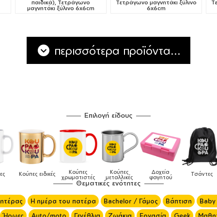
παιδικά), Τετράγωνο
Τετράγωνο μαγνητάκι ξύλινο
Τ
μαγνητάκι ξύλινο 6x6cm
6x6cm
περισσότερα προϊόντα...
Επιλογή είδους
Κούπες
Κούπες
Δοχεία
Ποδιές
δικές
Τσάντες
χρωματιστές
μεταλλικές
φαγητού
μαγειρικής
Θεματικές ενότητες
μητέρας
Η ημέρα του πατέρα
Bachelor / Γάμος
Βάπτιση
Baby
Ήρωες
Auto/moto
Γενέθλια
Ζωάκια
Εργασία
Geek
Μαθητ