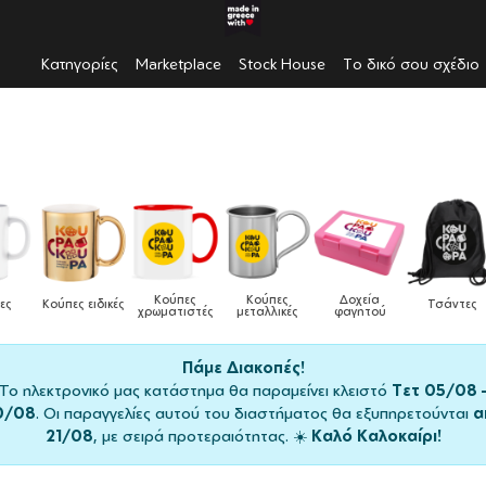
Κατηγορίες
Marketplace
Stock House
Το δικό σου σχέδιο
Κούπες
Κούπες
Δοχεία
Ποδιές
δικές
Τσάντες
χρωματιστές
μεταλλικές
φαγητού
μαγειρικής
Πάμε Διακοπές!
Το ηλεκτρονικό μας κατάστημα θα παραμείνει κλειστό
Τετ 05/08 
0/08
. Οι παραγγελίες αυτού του διαστήματος θα εξυπηρετούνται
α
21/08
, με σειρά προτεραιότητας. ☀️
Καλό Καλοκαίρι!