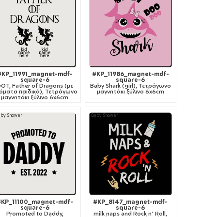
#KP_11991_magnet-mdf-
#KP_11986_magnet-mdf-
square-6
square-6
OT, Father of Dragons (με
Baby Shark (girl), Τετράγωνο
όματα παιδικά), Τετράγωνο
μαγνητάκι ξύλινο 6x6cm
μαγνητάκι ξύλινο 6x6cm
aby Shower
Baby Shower
#KP_11100_magnet-mdf-
#KP_8147_magnet-mdf-
square-6
square-6
Promoted to Daddy,
milk naps and Rock n' Roll,