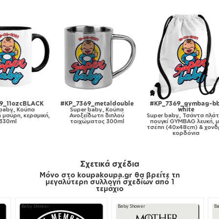
LACK
#KP_7369_metaldouble
#KP_7369_gymbag-bb-
#K
α
Super baby., Κούπα
white
αμική,
Ανοξείδωτη διπλού
Super baby., Τσάντα πλάτης
Su
τοιχώματος 300ml
πουγκί GYMBAG λευκή, με
τσέπη (40x48cm) & χονδρά
κορδόνια
Σχετικά σχέδια
Μόνο στο koupakoupa.gr θα βρείτε τη
μεγαλύτερη συλλογή σχεδίων από 1
τεμάχιο
Baby Shower
Baby Shower
B