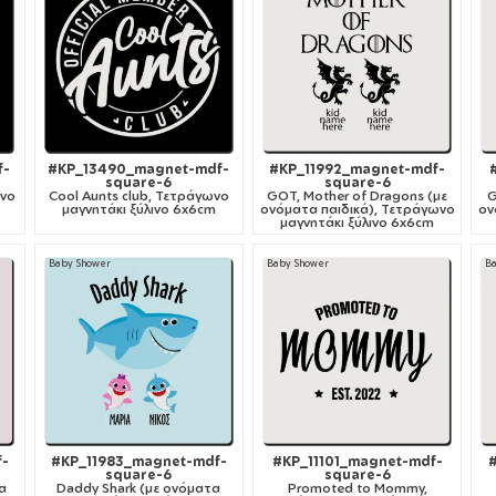
f-
#KP_13490_magnet-mdf-
#KP_11992_magnet-mdf-
square-6
square-6
ωνο
Cool Aunts club, Τετράγωνο
GOT, Mother of Dragons (με
G
μαγνητάκι ξύλινο 6x6cm
ονόματα παιδικά), Τετράγωνο
ον
μαγνητάκι ξύλινο 6x6cm
Baby Shower
Baby Shower
B
f-
#KP_11983_magnet-mdf-
#KP_11101_magnet-mdf-
square-6
square-6
α
Daddy Shark (με ονόματα
Promoted to Mommy,