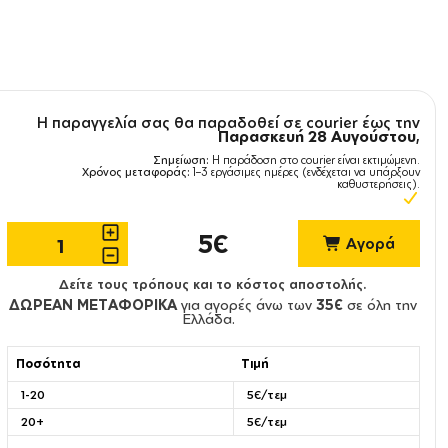
Η παραγγελία σας θα παραδοθεί σε courier έως την
Παρασκευή 28 Αυγούστου
,
Σημείωση:
Η παράδοση στο courier είναι εκτιμώμενη.
Χρόνος μεταφοράς:
1–3 εργάσιμες ημέρες (ενδέχεται να υπάρξουν
καθυστερήσεις).
5€
Αγορά
Δείτε τους τρόπους και το κόστος αποστολής.
ΔΩΡΕΑΝ ΜΕΤΑΦΟΡΙΚΑ
για αγορές άνω των
35€
σε όλη την
Ελλάδα.
Ποσότητα
Τιμή
1-20
5€/τεμ
20+
5€/τεμ