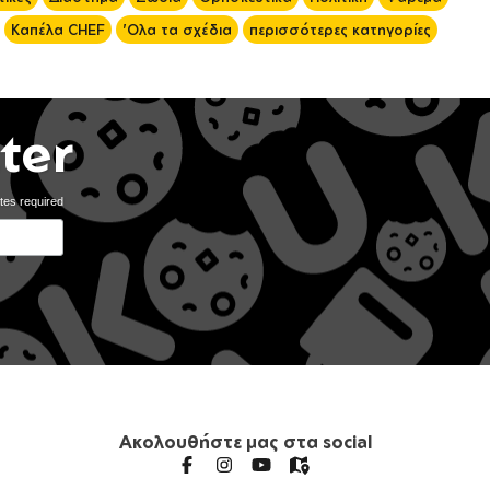
Καπέλα CHEF
'Ολα τα σχέδια
περισσότερες κατηγορίες
ter
tes required
Ακολουθήστε μας στα social