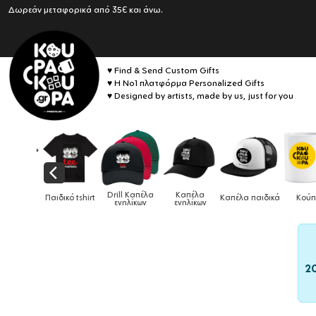
Δωρεάν μεταφορικά από 35€ και άνω.
♥ Find & Send Custom Gifts
♥ Η No1 πλατφόρμα Personalized Gifts
♥ Designed by artists, made by us, just for you
Drill Καπέλα
Καπέλα
ικό tshirt
Καπέλα παιδικά
Κούπες
Κούπες ει
ενηλίκων
ενηλίκων
2