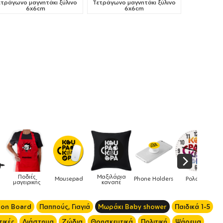
ετράγωνο μαγνητάκι ξύλινο
Τετράγωνο μαγνητάκι ξύλινο
6x6cm
6x6cm
Μαξιλάρια
Mousepad
Phone Holders
Ρολόγια
Βρεφικά
καναπέ
 on Board
Παππούς, Γιαγιά
Μωράκι Baby shower
Παιδικά 1-5
ικές
Διάστημα
Ζώδια
Θρησκευτικά
Πολιτική
Ψάρεμα