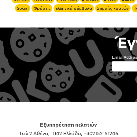
Social
Φράσεις
Ελληνικά σύμβολα
Σημαίες κρατών
Τ
Έγ
Email Addre
Εξυπηρέτηση πελατών
Τεώ 2 Αθήνα, 11142 Ελλάδα, +302152151246