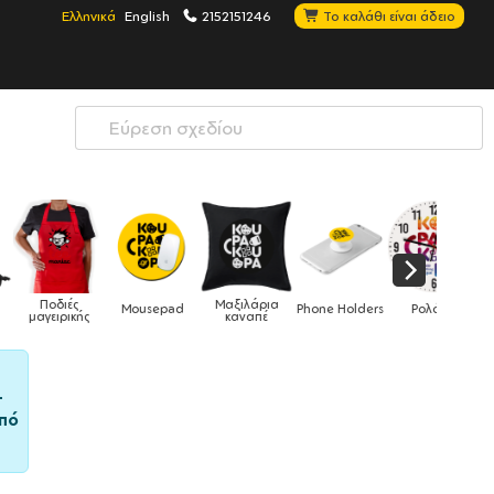
Ελληνικά
English
2152151246
Το καλάθι είναι άδειο
Μαξιλάρια
Mousepad
Phone Holders
Ρολόγια
Βρεφικά
καναπέ
–
πό