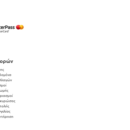
γορών
ης
δομένα
λλαγών
σμοί
ρωμής
αριασμοί
ακυρώσεις
τολής
γελίας
ντήρηση