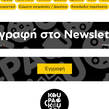
ουριστικά
Σώματα ασφαλείας / Δημόσιο
Κονκάρδες παρέλασης
γραφή στο Newslet
*
*
indica
ss