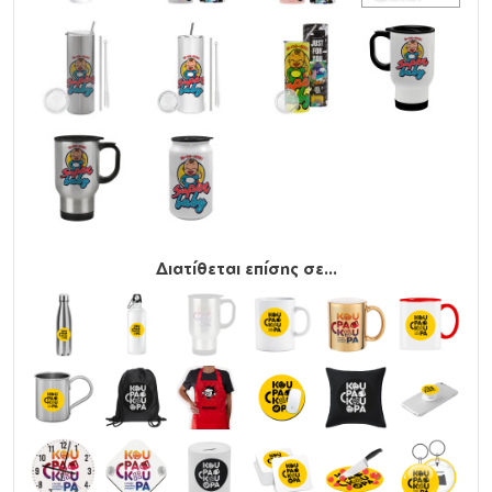
καταψύχετε.
Παρατήρηση
: Τα παγούρια/θερμός με καπάκι που
διαθέτει ανοιγόμενα μέρη (στόμιο ή κουμπί) δεν
διαθέτουν βιδωτό μηχανισμό ασφαλείας. Προσφέρουν
μόνο βασική προστασία από διαρροές και είναι πιθανό,
σε πλάγια ή ανάποδη θέση, καθώς και σε τσάντα με
έντονη κίνηση, να παρουσιαστούν διαρροές από το
καπάκι.
Διατίθεται επίσης σε...