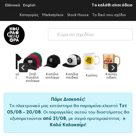
Ελληνικά
English
Το καλάθι είναι άδειο
Κατηγορίες
Marketplace
Stock House
Το δικό σου σχέδιο
Παιδικό
Drill
Καπέλα
Καπέλα
Κούπες
Κούπες
Κούπες
tshirt
Καπέλα
ενηλίκων
παιδικά
ειδικές
χρωματιστές
ενηλίκων
Πάμε Διακοπές!
Το ηλεκτρονικό μας κατάστημα θα παραμείνει κλειστό
Τετ
05/08 – 20/08
. Οι παραγγελίες αυτού του διαστήματος θα
εξυπηρετούνται
από 21/08
, με σειρά προτεραιότητας. ☀️
Καλό Καλοκαίρι!