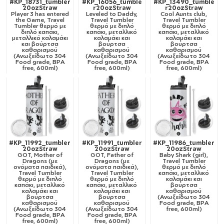
#KP_18731_tumbler
#KP_16056_tumble
#KP_13490_tumble
20ozStraw
r20ozStraw
r20ozStraw
Player 3 has entered
Leveled to Daddy,
Cool Aunts club,
the Game, Travel
Travel Tumbler
Travel Tumbler
Tumbler θερμό με
θερμό με διπλό
θερμό με διπλό
διπλό καπάκι,
καπάκι, μεταλλικό
καπάκι, μεταλλικό
μεταλλικό καλαμάκι
καλαμάκι και
καλαμάκι και
και βούρτσα
βούρτσα
βούρτσα
καθαρισμού
καθαρισμού
καθαρισμού
(Ανωξείδωτο 304
(Ανωξείδωτο 304
(Ανωξείδωτο 304
Food grade, BPA
Food grade, BPA
Food grade, BPA
free, 600ml)
free, 600ml)
free, 600ml)
#KP_11992_tumbler
#KP_11991_tumbler
#KP_11986_tumbler
20ozStraw
20ozStraw
20ozStraw
GOT, Mother of
GOT, Father of
Baby Shark (girl),
Dragons (με
Dragons (με
Travel Tumbler
ονόματα παιδικά),
ονόματα παιδικά),
θερμό με διπλό
Travel Tumbler
Travel Tumbler
καπάκι, μεταλλικό
θερμό με διπλό
θερμό με διπλό
καλαμάκι και
καπάκι, μεταλλικό
καπάκι, μεταλλικό
βούρτσα
καλαμάκι και
καλαμάκι και
καθαρισμού
βούρτσα
βούρτσα
(Ανωξείδωτο 304
καθαρισμού
καθαρισμού
Food grade, BPA
(Ανωξείδωτο 304
(Ανωξείδωτο 304
free, 600ml)
Food grade, BPA
Food grade, BPA
free, 600ml)
free, 600ml)