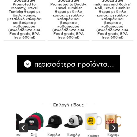
20ozStraw
20ozStraw
20ozStraw
Promoted to
Promoted to Daddy,
milk naps and Rock n'
Mommy, Travel
Travel Tumbler
Roll, Travel Tumbler
Tumbler θερμό με
θερμό με διπλό
θερμό με διπλό
διπλό καπάκι,
καπάκι, μεταλλικό
καπάκι, μεταλλικό
μεταλλικό καλαμάκι
καλαμάκι και
καλαμάκι και
και βούρτσα
βούρτσα
βούρτσα
καθαρισμού
καθαρισμού
καθαρισμού
(Ανωξείδωτο 304
(Ανωξείδωτο 304
(Ανωξείδωτο 304
Food grade, BPA
Food grade, BPA
Food grade, BPA
free, 600ml)
free, 600ml)
free, 600ml)
περισσότερα προϊόντα...
Επιλογή είδους
Παιδικό
Drill
Καπέλα
Καπέλα
Κούπες
Κούπες
Κούπες