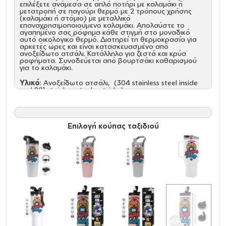
επιλέξετε ανάμεσα σε απλό ποτήρι με καλαμάκι ή
μετατροπή σε παγούρι θερμό με 2 τρόπους χρήσης
(καλαμάκι ή στόμιο) με μεταλλικό
επαναχρησιμοποιούμενο καλαμάκι. Απολαύστε το
αγαπημένο σας ρόφημα κάθε στιγμή στο μοναδικό
αυτό οικολογικό θερμό. Διατηρεί τη θερμοκρασία για
αρκετές ώρες και είναι κατασκευασμένο από
ανοξείδωτο ατσάλι. Κατάλληλο για ζεστά και κρύα
ροφήματα. Συνοδεύεται από βουρτσάκι καθαρισμού
για το καλαμάκι.
Υλικό
: Ανοξείδωτο ατσάλι, (304 stainless steel inside
and 201 stainless steel outside.)
Οικολογικό
: χωρίς BPA, μη τοξικό
Θερμό
: ΝΑΙ
Χωρητικότητα
: 600ml / 20oz
Χρήση
: ΖΕΣΤΑ, ΚΡΥΟ
Καλαμάκι ανοξείδωτο με βουρτσάκι καθαρισμού
:
Επιλογή κούπας ταξιδιού
ΝΑΙ
Καπάκι
: NAI, 2 καπάκια για να επιλέξετε ανάμεσα σε
απλό ποτήρι με καλαμάκι ή μετατροπή σε
παγούρι θερμό με 2 τρόπους χρήσης (καλαμάκι ή
στόμιο)
Για θήκη αυτοκινήτου
: ΝΑΙ
Όξινα
: ΝΑΙ
Καθαρισμός και Συντήρηση:
Πριν την πρώτη χρήση και τον καθημερινό καθαρισμό,
πλύνετε με το χέρι με σαπούνι αραιωμένο σε ζεστό
νερό. Κρατήστε το ακάλυπτο και άδειο για την
αποθήκευση, Δεν είναι ασφαλές στο πλυντήριο πιάτων,
Δεν είναι κατάλληλο για φούρνο μικροκυμάτων, Μην