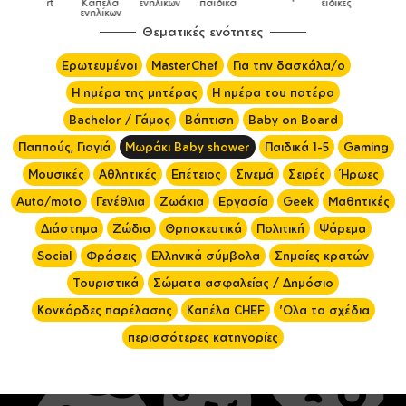
tshirt
Καπέλα
ενηλίκων
παιδικά
ειδικές
χρωματιστές
ενηλίκων
Θεματικές ενότητες
Ερωτευμένοι
MasterChef
Για την δασκάλα/ο
Η ημέρα της μητέρας
Η ημέρα του πατέρα
Bachelor / Γάμος
Βάπτιση
Baby on Board
Παππούς, Γιαγιά
Μωράκι Baby shower
Παιδικά 1-5
Gaming
Μουσικές
Αθλητικές
Επέτειος
Σινεμά
Σειρές
Ήρωες
Auto/moto
Γενέθλια
Ζωάκια
Εργασία
Geek
Μαθητικές
Διάστημα
Ζώδια
Θρησκευτικά
Πολιτική
Ψάρεμα
Social
Φράσεις
Ελληνικά σύμβολα
Σημαίες κρατών
Τουριστικά
Σώματα ασφαλείας / Δημόσιο
Κονκάρδες παρέλασης
Καπέλα CHEF
'Ολα τα σχέδια
περισσότερες κατηγορίες