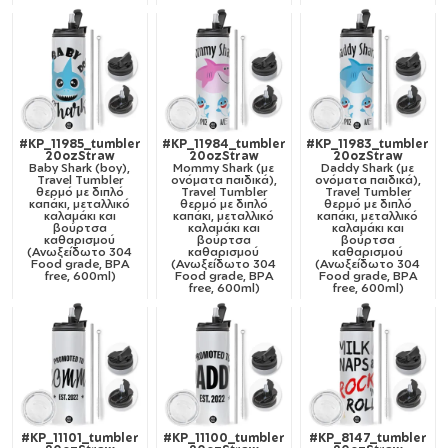
#KP_11985_tumbler
#KP_11984_tumbler
#KP_11983_tumbler
20ozStraw
20ozStraw
20ozStraw
Baby Shark (boy),
Mommy Shark (με
Daddy Shark (με
Travel Tumbler
ονόματα παιδικά),
ονόματα παιδικά),
θερμό με διπλό
Travel Tumbler
Travel Tumbler
καπάκι, μεταλλικό
θερμό με διπλό
θερμό με διπλό
καλαμάκι και
καπάκι, μεταλλικό
καπάκι, μεταλλικό
βούρτσα
καλαμάκι και
καλαμάκι και
καθαρισμού
βούρτσα
βούρτσα
(Ανωξείδωτο 304
καθαρισμού
καθαρισμού
Food grade, BPA
(Ανωξείδωτο 304
(Ανωξείδωτο 304
free, 600ml)
Food grade, BPA
Food grade, BPA
free, 600ml)
free, 600ml)
#KP_11101_tumbler
#KP_11100_tumbler
#KP_8147_tumbler