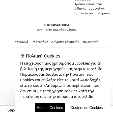
Τρόπος αποστολής
Οδηγίες παραγγελίας
Πρόληψη και συντήρηση
©
KOUPAKOUPA
Α.Μ. ΓΕΜΗ 065935903000
Χονδρική
Πελατολόγιο
Δείγματα εργασιών
Επικοινωνία
🍪 Πολιτική Cookies
Η επιχείρησή μας χρησιμοποιεί cookies για τη
Expert
βελτίωση της περιήγησής σας στην ιστοσελίδα.
Web
Παρακαλούμε διαβάστε την Πολιτική των
Development
Cookies και επιλέξτε είτε το κουτί «Αποδοχή»,
Services
από
είτε το κουτί «Απόρριψη» σε περίπτωση που
την
δεν επιθυμείτε τη χρήση cookies κατά την
CDL.gr
περιήγησή σας στην παρούσα ιστοσελίδα.
Accept Cookies
Customise Cookies
Super baby., Travel Tumbler θερμό με διπλό καπάκι,