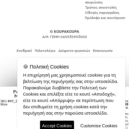
ακυρώσεις
Τρόπος αποστολής
Οδηγίες παραγγελίας
Πρόληψη και συντήρηση
©
KOUPAKOUPA
Α.Μ. ΓΕΜΗ 065935903000
Χονδρική
Πελατολόγιο
Δείγματα εργασιών
Επικοινωνία
🍪 Πολιτική Cookies
Η επιχείρησή μας χρησιμοποιεί cookies για τη
Κατασκευή
βελτίωση της περιήγησής σας στην ιστοσελίδα.
ιστοσελίδων
Παρακαλούμε διαβάστε την Πολιτική των
και
Pacman waka waka waka, Twill Καπέλο παιδικό
Cookies και επιλέξτε είτε το κουτί «Αποδοχή»,
Web
ΜΠΛΕ (100% ΒΑΜΒΑΚΕΡΟ, ΠΑΙΔΙΚΟ, UNISEX)
Design
είτε το κουτί «Απόρριψη» σε περίπτωση που
SKU #
KP_276_cap-kid-original-royal-
Η παραγγελία σας θα παραδοθεί σε
από
blue
courier έως την
Παρασκευή 28
δεν επιθυμείτε τη χρήση cookies κατά την
Αυγούστου
,
την
περιήγησή σας στην παρούσα ιστοσελίδα.
Σημείωση:
Η παράδοση στο courier είναι
CDL.gr
εκτιμώμενη.
Χρόνος μεταφοράς:
1–3 εργάσιμες
ημέρες (ενδέχεται να υπάρξουν
Accept Cookies
Customise Cookies
καθυστερήσεις).