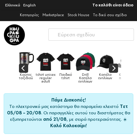
Ελληνικά
English
Το καλάθι είναι άδειο
Κατηγορίες
Marketplace
Stock House
Το δικό σου σχέδιο
rt unisex
Παιδικό
Drill
Καπέλα
Καπέλα
Κούπες
Κούπες
gular
tshirt
Καπέλα
ενηλίκων
παιδικά
ειδικές
χρ
dult
ενηλίκων
Πάμε Διακοπές!
Το ηλεκτρονικό μας κατάστημα θα παραμείνει κλειστό
Τετ
05/08 – 20/08
. Οι παραγγελίες αυτού του διαστήματος θα
εξυπηρετούνται
από 21/08
, με σειρά προτεραιότητας. ☀️
Καλό Καλοκαίρι!