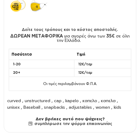
Δείτε τους τρόπους και το κόστος αποστολής.
ΔΩΡΕΑΝ ΜΕΤΑΦΟΡΙΚΑ
για αγορές άνω των
35€
σε όλη
την Ελλάδα.
Ποσότητα
Τιμή
1-20
12€/τεμ
20+
12€/τεμ
Οι τιμές περιλαμβάνουν Φ.Π.Α.
curved
,
unstructured
,
cap
,
kapelo
,
καπελο
,
καπελα
,
unisex
,
Baseball
,
snapbacks
,
adjustables
,
women
,
kids
Δεν βρήκες αυτό που ψάχνεις?
συμπλήρωσε την φόρμα επικοινωνίας