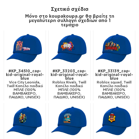
Σχετικά σχέδια
Μόνο στο koupakoupa.gr θα βρείτε τη
μεγαλύτερη συλλογή σχεδίων από 1
τεμάχιο
#KP_34510_cap-
#KP_33203_cap-
#KP_33139_cap-
kid-original-royal-
kid-original-royal-
kid-original-royal-
blue
blue
blue
Vice City Leonida,
Roblox Rivals, Twill
Roblox squad, Twill
Twill Καπέλο παιδικό
Καπέλο παιδικό
Καπέλο παιδικό
ΜΠΛΕ (100%
ΜΠΛΕ (100%
ΜΠΛΕ (100%
ΒΑΜΒΑΚΕΡΟ,
ΒΑΜΒΑΚΕΡΟ,
ΒΑΜΒΑΚΕΡΟ,
ΠΑΙΔΙΚΟ, UNISEX)
ΠΑΙΔΙΚΟ, UNISEX)
ΠΑΙΔΙΚΟ, UNISEX)