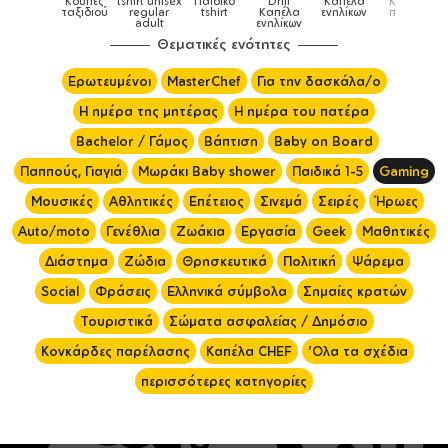
shirt unisex
Παιδικό
Drill
Καπέλα
Καπέλα
Κούπες
Κούπες
regular
tshirt
Καπέλα
ενηλίκων
παιδικά
ειδικές
adult
ενηλίκων
Θεματικές ενότητες
Ερωτευμένοι
MasterChef
Για την δασκάλα/ο
Η ημέρα της μητέρας
Η ημέρα του πατέρα
Bachelor / Γάμος
Βάπτιση
Baby on Board
Παππούς, Γιαγιά
Μωράκι Baby shower
Παιδικά 1-5
Gaming
Μουσικές
Αθλητικές
Επέτειος
Σινεμά
Σειρές
Ήρωες
Auto/moto
Γενέθλια
Ζωάκια
Εργασία
Geek
Μαθητικές
Διάστημα
Ζώδια
Θρησκευτικά
Πολιτική
Ψάρεμα
Social
Φράσεις
Ελληνικά σύμβολα
Σημαίες κρατών
Τουριστικά
Σώματα ασφαλείας / Δημόσιο
Κονκάρδες παρέλασης
Καπέλα CHEF
'Ολα τα σχέδια
περισσότερες κατηγορίες