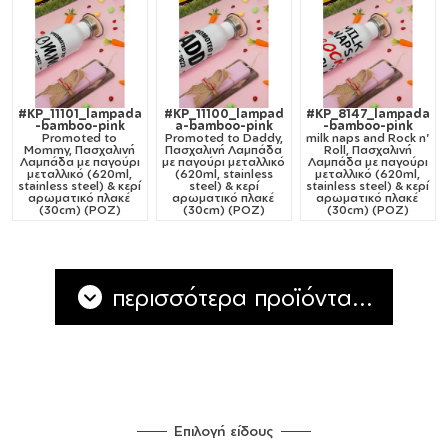
#KP_11101_lampada
#KP_11100_lampad
#KP_8147_lampada
-bamboo-pink
a-bamboo-pink
-bamboo-pink
Promoted to
Promoted to Daddy,
milk naps and Rock n'
Mommy, Πασχαλινή
Πασχαλινή Λαμπάδα
Roll, Πασχαλινή
Λαμπάδα με παγούρι
με παγούρι μεταλλικό
Λαμπάδα με παγούρι
μεταλλικό (620ml,
(620ml, stainless
μεταλλικό (620ml,
stainless steel) & κερί
steel) & κερί
stainless steel) & κερί
αρωματικό πλακέ
αρωματικό πλακέ
αρωματικό πλακέ
(30cm) (ΡΟΖ)
(30cm) (ΡΟΖ)
(30cm) (ΡΟΖ)
περισσότερα προϊόντα...
Επιλογή είδους