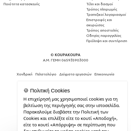
Ποιότητα κατασκευής
Τέλη και δασμοί
Τρόπος πληρωμής
Τραπεζικοί λογαριασμοί
Επιστροφές και
ακυρώσεις
Τρόπος αποστολής
Οδηγίες παραγγελίας
Πρόληψη και συντήρηση
©
KOUPAKOUPA
Α.Μ. ΓΕΜΗ 065935903000
Χονδρική
Πελατολόγιο
Δείγματα εργασιών
Επικοινωνία
🍪 Πολιτική Cookies
Η επιχείρησή μας χρησιμοποιεί cookies για τη
Web
βελτίωση της περιήγησής σας στην ιστοσελίδα.
Design,
Παρακαλούμε διαβάστε την Πολιτική των
Social
Cookies και επιλέξτε είτε το κουτί «Αποδοχή»,
Media
&
είτε το κουτί «Απόρριψη» σε περίπτωση που
SEO