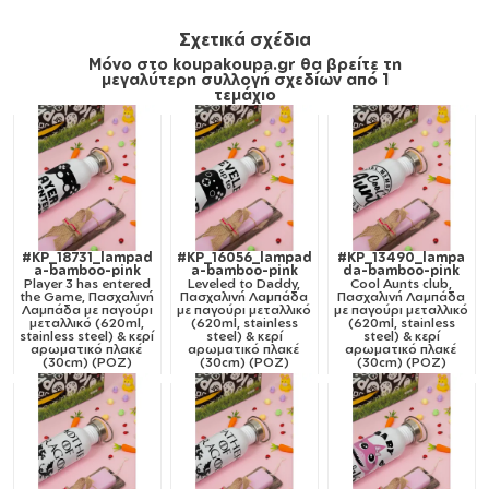
Σχετικά σχέδια
Μόνο στο koupakoupa.gr θα βρείτε τη
μεγαλύτερη συλλογή σχεδίων από 1
τεμάχιο
#KP_18731_lampad
#KP_16056_lampad
#KP_13490_lampa
a-bamboo-pink
a-bamboo-pink
da-bamboo-pink
Player 3 has entered
Leveled to Daddy,
Cool Aunts club,
the Game, Πασχαλινή
Πασχαλινή Λαμπάδα
Πασχαλινή Λαμπάδα
Λαμπάδα με παγούρι
με παγούρι μεταλλικό
με παγούρι μεταλλικό
μεταλλικό (620ml,
(620ml, stainless
(620ml, stainless
stainless steel) & κερί
steel) & κερί
steel) & κερί
αρωματικό πλακέ
αρωματικό πλακέ
αρωματικό πλακέ
(30cm) (ΡΟΖ)
(30cm) (ΡΟΖ)
(30cm) (ΡΟΖ)