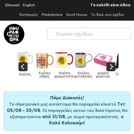
Ελληνικά
English
Το καλάθι είναι άδειο
Κατηγορίες
Marketplace
Stock House
Το δικό σου σχέδιο
Καπέλα
Κούπες
Κούπες
Κούπες
Δοχεία
Κούπες
Τσάντες
παιδικά
ειδικές
χρωματιστές
μεταλλικές
φαγητού
Πάμε Διακοπές!
Το ηλεκτρονικό μας κατάστημα θα παραμείνει κλειστό
Τετ
05/08 – 20/08
. Οι παραγγελίες αυτού του διαστήματος θα
εξυπηρετούνται
από 21/08
, με σειρά προτεραιότητας. ☀️
Καλό Καλοκαίρι!