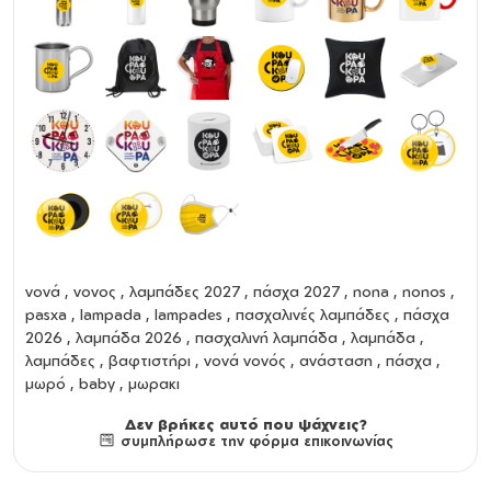
νονά
,
νονος
,
λαμπάδες 2027
,
πάσχα 2027
,
nona
,
nonos
,
pasxa
,
lampada
,
lampades
,
πασχαλινές λαμπάδες
,
πάσχα
2026
,
λαμπάδα 2026
,
πασχαλινή λαμπάδα
,
λαμπάδα
,
λαμπάδες
,
βαφτιστήρι
,
νονά νονός
,
ανάσταση
,
πάσχα
,
μωρό , baby , μωρακι
Δεν βρήκες αυτό που ψάχνεις?
συμπλήρωσε την φόρμα επικοινωνίας