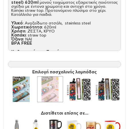
steel)
620ml
μονού τοιχώματος εξαιρετικής ποιότητας
σχέδιο με έντονα χρώματα και αντοχή στο χρόνο.
Καπάκι straw top. Προτεινόμενο πλύσιμο στο χέρι.
Κατάλληλο για παιδιά.
Υλικό
: Ανοξείδωτο ατσάλι, stainless steel
Χωρητικότητα
: 620ml
Χρήση
: ΖΕΣΤΑ, ΚΡΥΟ
Καπάκι
: straw top
Όξινα
: NAI
BPA FREE
Καθαρισμός και Συντήρηση:
Πριν την πρώτη χρήση και τον καθημερινό καθαρισμό,
πλύνετε με το χέρι με σαπούνι αραιωμένο σε ζεστό
νερό.
Κρατήστε το ακάλυπτο και άδειο για την αποθήκευση.
Δεν είναι ασφαλές στο πλυντήριο πιάτων, Δεν είναι
Επιλογή πασχαλινής λαμπάδας
κατάλληλο για φούρνο μικροκυμάτων, Μην καταψύχετε.
Διατίθεται επίσης σε...