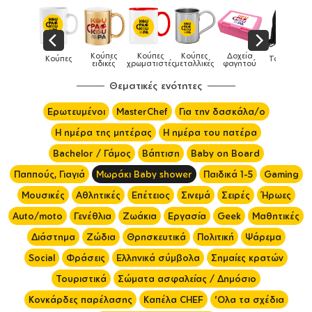
Καπέλα
Κούπες
Κούπες
Κούπες
Δοχεία
Κούπες
Τσάντες
παιδικά
ειδικές
χρωματιστές
μεταλλικές
φαγητού
Θεματικές ενότητες
Ερωτευμένοι
MasterChef
Για την δασκάλα/ο
Η ημέρα της μητέρας
Η ημέρα του πατέρα
Bachelor / Γάμος
Βάπτιση
Baby on Board
Παππούς, Γιαγιά
Μωράκι Baby shower
Παιδικά 1-5
Gaming
Μουσικές
Αθλητικές
Επέτειος
Σινεμά
Σειρές
Ήρωες
Auto/moto
Γενέθλια
Ζωάκια
Εργασία
Geek
Μαθητικές
Διάστημα
Ζώδια
Θρησκευτικά
Πολιτική
Ψάρεμα
Social
Φράσεις
Ελληνικά σύμβολα
Σημαίες κρατών
Τουριστικά
Σώματα ασφαλείας / Δημόσιο
Κονκάρδες παρέλασης
Καπέλα CHEF
'Ολα τα σχέδια