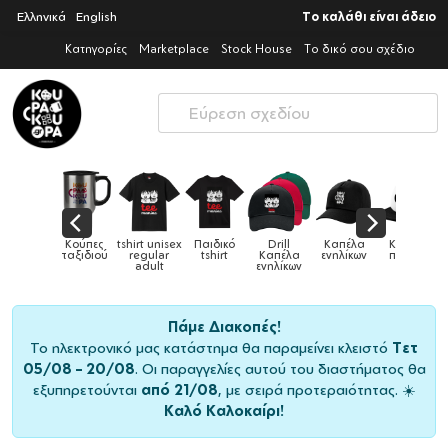
Ελληνικά
English
Το καλάθι είναι άδειο
Κατηγορίες
Marketplace
Stock House
Το δικό σου σχέδιο
ά
Κούπες
tshirt unisex
Παιδικό
Drill
Καπέλα
Καπέλα
Κούπ
α &
ταξιδιού
regular
tshirt
Καπέλα
ενηλίκων
παιδικά
ς
adult
ενηλίκων
Πάμε Διακοπές!
Το ηλεκτρονικό μας κατάστημα θα παραμείνει κλειστό
Τετ
05/08 – 20/08
. Οι παραγγελίες αυτού του διαστήματος θα
εξυπηρετούνται
από 21/08
, με σειρά προτεραιότητας. ☀️
Καλό Καλοκαίρι!