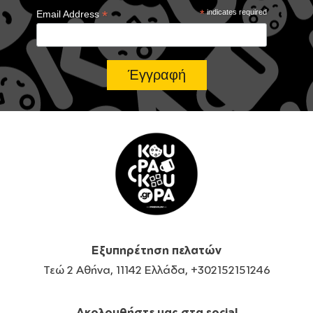
*
*
indicates required
Email Address
Εξυπηρέτηση πελατών
Τεώ 2 Αθήνα, 11142 Ελλάδα, +302152151246
Ακολουθήστε μας στα social