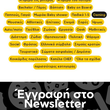
Η ημέρα της μητέρας
Η ημέρα του πατέρα
Bachelor / Γάμος
Βάπτιση
Baby on Board
Παππούς, Γιαγιά
Μωράκι Baby shower
Παιδικά 1-5
Gaming
Μουσικές
Αθλητικές
Επέτειος
Σινεμά
Σειρές
Ήρωες
Auto/moto
Γενέθλια
Ζωάκια
Εργασία
Geek
Μαθητικές
Διάστημα
Ζώδια
Θρησκευτικά
Πολιτική
Ψάρεμα
Social
Φράσεις
Ελληνικά σύμβολα
Σημαίες κρατών
Τουριστικά
Σώματα ασφαλείας / Δημόσιο
Κονκάρδες παρέλασης
Καπέλα CHEF
'Ολα τα σχέδια
περισσότερες κατηγορίες
Έγγραφή στο
Newsletter