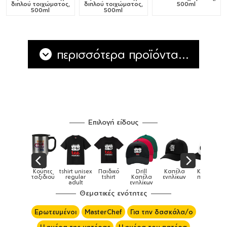
διπλού τοιχώματος,
διπλού τοιχώματος,
500ml
500ml
500ml
περισσότερα προϊόντα...
Επιλογή είδους
ικά
Κούπες
tshirt unisex
Παιδικό
Drill
Καπέλα
Καπέλα
Κο
ρια &
ταξιδιού
regular
tshirt
Καπέλα
ενηλίκων
παιδικά
πες
adult
ενηλίκων
Θεματικές ενότητες
Ερωτευμένοι
MasterChef
Για την δασκάλα/ο