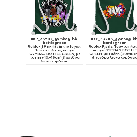
#KP_33207_gymbag-bb-
#KP_33203_gymbag-bb
bottlegreen
bottlegreen
Roblox 99 nights in the forest,
Roblox Rivals, Τσάντα πλά
Τσάντα πλάτης πουγκί
πουγκί GYMBAG BOTTLE
GYMBAG BOTTLE GREEN, με
GREEN, με τσέπη (40x48c
τσέπη (40x48cm) & χονδρά
& χονδρά λευκά κορδόνι
λευκά κορδόνια