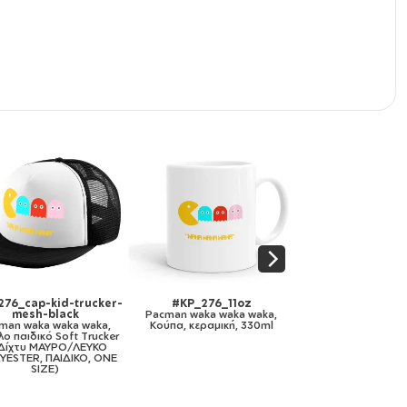
#KP_276_mug-mirror-
#KP_276_11ozcBLACK
#KP_276_met
gold
Pacman waka waka waka,
Pacman waka w
Pacman waka waka waka,
Κούπα χρωματιστή μαύρη,
Κούπα Ανοξείδ
Κούπα κεραμική, χρυσή
κεραμική, 330ml
τοιχώματος
καθρέπτης, 330ml