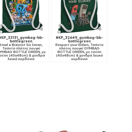
#KP_33131_gymbag-bb-
#KP_32649_gymbag-bb-
bottlegreen
bottlegreen
Steal a Brainrot Six Seven,
Respect your Elders, Τσάντα
Τσάντα πλάτης πουγκί
πλάτης πουγκί GYMBAG
YMBAG BOTTLE GREEN, με
BOTTLE GREEN, με τσέπη
σέπη (40x48cm) & χονδρά
(40x48cm) & χονδρά λευκά
λευκά κορδόνια
κορδόνια