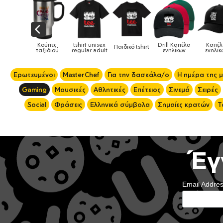
tshirt unisex
Drill Καπέλα
Καπέλα
Παιδικό tshirt
Καπέλα παιδικά
regular adult
ενηλίκων
ενηλίκων
Ερωτευμένοι
MasterChef
Για την δασκάλα/ο
Η ημέρα της 
Gaming
Μουσικές
Αθλητικές
Επέτειος
Σινεμά
Σειρές
Social
Φράσεις
Ελληνικά σύμβολα
Σημαίες κρατών
Τ
Έγ
Email Addre