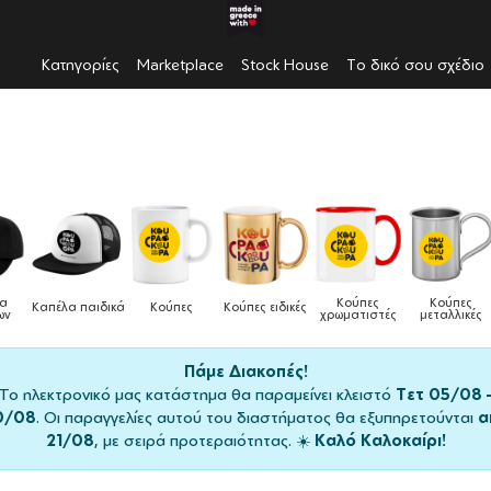
Κατηγορίες
Marketplace
Stock House
Το δικό σου σχέδιο
Κούπες
Κούπες
Δοχεία
Κούπες
Κούπες ειδικές
Τσάν
χρωματιστές
μεταλλικές
φαγητού
Πάμε Διακοπές!
Το ηλεκτρονικό μας κατάστημα θα παραμείνει κλειστό
Τετ 05/08 
0/08
. Οι παραγγελίες αυτού του διαστήματος θα εξυπηρετούνται
α
21/08
, με σειρά προτεραιότητας. ☀️
Καλό Καλοκαίρι!