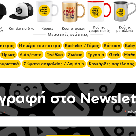
Κούπες
Κούπες
Δοχεία
Κούπες
Κούπες ειδικές
Τσάν
χρωματιστές
μεταλλικές
φαγητού
Θεματικές ενότητες
μητέρας
Η ημέρα του πατέρα
Bachelor / Γάμος
Βάπτιση
Baby
Ήρωες
Auto/moto
Γενέθλια
Ζωάκια
Εργασία
Geek
Μαθητ
ουριστικά
Σώματα ασφαλείας / Δημόσιο
Κονκάρδες παρέλασης
γραφή στο Newslet
*
*
indica
ss