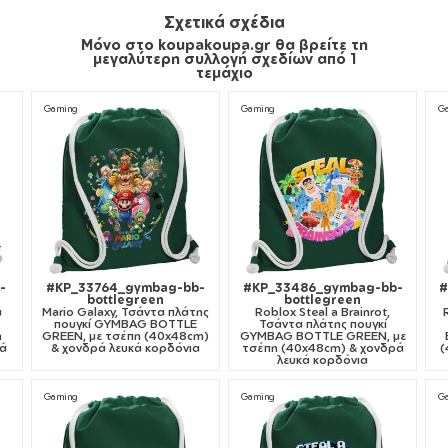
Σχετικά σχέδια
Μόνο στο koupakoupa.gr θα βρείτε τη
μεγαλύτερη συλλογή σχεδίων από 1
τεμάχιο
Gaming
Gaming
G
-
#KP_33764_gymbag-bb-
#KP_33486_gymbag-bb-
#
bottlegreen
bottlegreen
α
Mario Galaxy, Τσάντα πλάτης
Roblox Steal a Brainrot,
πουγκί GYMBAG BOTTLE
Τσάντα πλάτης πουγκί
η
GREEN, με τσέπη (40x48cm)
GYMBAG BOTTLE GREEN, με
κά
& χονδρά λευκά κορδόνια
τσέπη (40x48cm) & χονδρά
(
λευκά κορδόνια
Gaming
Gaming
G