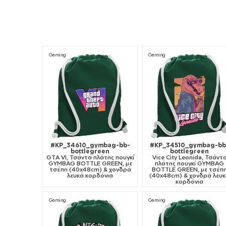
Gaming
Gaming
#KP_34610_gymbag-bb-
#KP_34510_gymbag-bb
bottlegreen
bottlegreen
GTA VI, Τσάντα πλάτης πουγκί
Vice City Leonida, Τσάντ
GYMBAG BOTTLE GREEN, με
πλάτης πουγκί GYMBAG
τσέπη (40x48cm) & χονδρά
BOTTLE GREEN, με τσέπ
λευκά κορδόνια
(40x48cm) & χονδρά λευ
κορδόνια
Gaming
Gaming