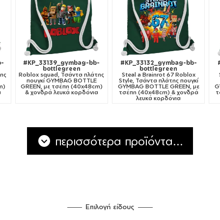
-
#KP_33139_gymbag-bb-
#KP_33132_gymbag-bb-
bottlegreen
bottlegreen
της
Roblox squad, Τσάντα πλάτης
Steal a Brainrot 67 Roblox
πουγκί GYMBAG BOTTLE
Style, Τσάντα πλάτης πουγκί
m)
GREEN, με τσέπη (40x48cm)
GYMBAG BOTTLE GREEN, με
G
α
& χονδρά λευκά κορδόνια
τσέπη (40x48cm) & χονδρά
τ
λευκά κορδόνια
περισσότερα προϊόντα...
Επιλογή είδους