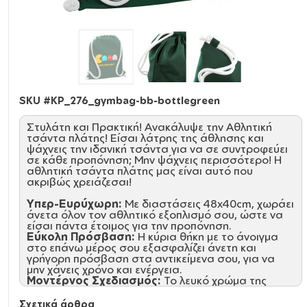
SKU #
KP_276_gymbag-bb-bottlegreen
Στυλάτη και Πρακτική! Ανακάλυψε την Αθλητική
τσάντα πλάτης! Είσαι λάτρης της άθλησης και
ψάχνεις την ιδανική τσάντα για να σε συντροφεύει
σε κάθε προπόνηση; Μην ψάχνεις περισσότερο! Η
αθλητική τσάντα πλάτης μας είναι αυτό που
ακριβώς χρειάζεσαι!
Υπερ-Ευρύχωρη:
Με διαστάσεις 48x40cm, χωράει
άνετα όλον τον αθλητικό εξοπλισμό σου, ώστε να
είσαι πάντα έτοιμος για την προπόνηση.
Εύκολη Πρόσβαση:
Η κύρια θήκη με το άνοιγμα
στο επάνω μέρος σου εξασφαλίζει άνετη και
γρήγορη πρόσβαση στα αντικείμενα σου, για να
μην χάνεις χρόνο και ενέργεια.
Μοντέρνος Σχεδιασμός:
Το λευκό χρώμα της
τσάντας ταιριάζει απόλυτα με κάθε σου outfit,
προσφέροντας στυλ και κομψότητα σε κάθε σου
Σχετικά άρθρα