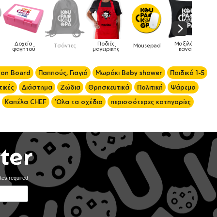
Ποδιές
Μαξιλάρια
τες
Mousepad
Phone Holders
Ρολόγια
μαγειρικής
καναπέ
 on Board
Παππούς, Γιαγιά
Μωράκι Baby shower
Παιδικά 1-5
ικές
Διάστημα
Ζώδια
Θρησκευτικά
Πολιτική
Ψάρεμα
Καπέλα CHEF
'Ολα τα σχέδια
περισσότερες κατηγορίες
ter
tes required