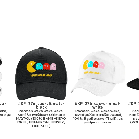
ginal-
#KP_276_cap-kid-trucker-
#KP_276_11oz
mesh-black
Pacman waka waka waka,
 waka,
Pacman waka waka waka,
Κούπα, κεραμική, 330ml
 Λευκό,
Καπέλο παιδικό Soft Trucker
ill), με
με Δίχτυ ΜΑΥΡΟ/ΛΕΥΚΟ
ex
(POLYESTER, ΠΑΙΔΙΚΟ, ONE
SIZE)