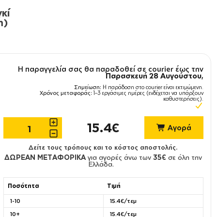
κί
m)
Η παραγγελία σας θα παραδοθεί σε courier έως την
Παρασκευή 28 Αυγούστου
,
Σημείωση:
Η παράδοση στο courier είναι εκτιμώμενη.
Χρόνος μεταφοράς:
1–3 εργάσιμες ημέρες (ενδέχεται να υπάρξουν
καθυστερήσεις).
15.4€
Αγορά
Δείτε τους τρόπους και το κόστος αποστολής.
ΔΩΡΕΑΝ ΜΕΤΑΦΟΡΙΚΑ
για αγορές άνω των
35€
σε όλη την
Ελλάδα.
Ποσότητα
Τιμή
1-10
15.4€/τεμ
10+
15.4€/τεμ