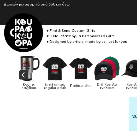
Δωρεάν μεταφορικά από 35€ και άνω.
♥ Find & Send Custom Gifts
♥ Η No1 πλατφόρμα Personalized Gifts
♥ Designed by artists, made by us, just for you
tshirt unisex
Drill Καπέλα
Καπέλα
Παιδικό tshirt
Καπέλα παιδικά
regular adult
ενηλίκων
ενηλίκων
2