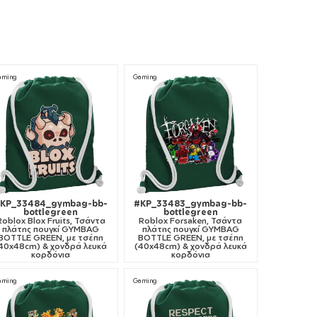
aming
Gaming
KP_33484_gymbag-bb-
#KP_33483_gymbag-bb-
bottlegreen
bottlegreen
Roblox Blox Fruits, Τσάντα
Roblox Forsaken, Τσάντα
πλάτης πουγκί GYMBAG
πλάτης πουγκί GYMBAG
BOTTLE GREEN, με τσέπη
BOTTLE GREEN, με τσέπη
40x48cm) & χονδρά λευκά
(40x48cm) & χονδρά λευκά
κορδόνια
κορδόνια
aming
Gaming