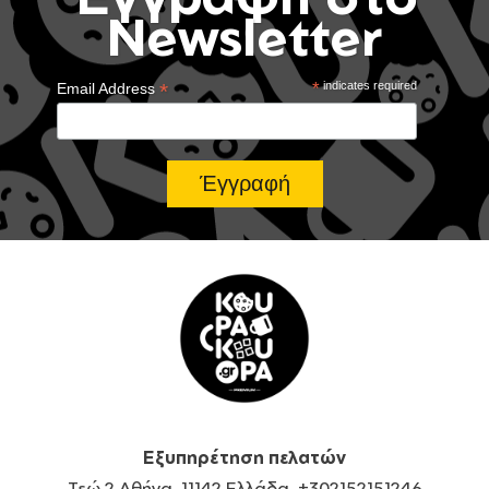
Newsletter
*
*
indicates required
Email Address
Εξυπηρέτηση πελατών
Τεώ 2 Αθήνα, 11142 Ελλάδα, +302152151246