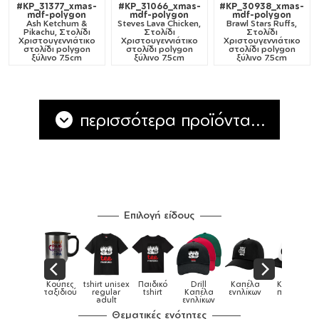
#KP_31377_xmas-
#KP_31066_xmas-
#KP_30938_xmas-
mdf-polygon
mdf-polygon
mdf-polygon
Ash Ketchum &
Steves Lava Chicken,
Brawl Stars Ruffs,
Pikachu, Στολίδι
Στολίδι
Στολίδι
Χριστουγεννιάτικο
Χριστουγεννιάτικο
Χριστουγεννιάτικο
στολίδι polygon
στολίδι polygon
στολίδι polygon
ξύλινο 7.5cm
ξύλινο 7.5cm
ξύλινο 7.5cm
περισσότερα προϊόντα...
Επιλογή είδους
ες
tshirt unisex
Παιδικό
Drill
Καπέλα
Καπέλα
Κού
Κούπες
ού
regular
tshirt
Καπέλα
ενηλίκων
παιδικά
ειδι
adult
ενηλίκων
Θεματικές ενότητες