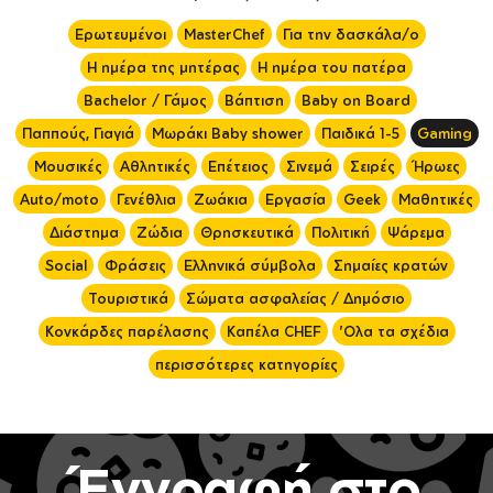
Ερωτευμένοι
MasterChef
Για την δασκάλα/ο
Η ημέρα της μητέρας
Η ημέρα του πατέρα
Bachelor / Γάμος
Βάπτιση
Baby on Board
Παππούς, Γιαγιά
Μωράκι Baby shower
Παιδικά 1-5
Gaming
Μουσικές
Αθλητικές
Επέτειος
Σινεμά
Σειρές
Ήρωες
Auto/moto
Γενέθλια
Ζωάκια
Εργασία
Geek
Μαθητικές
Διάστημα
Ζώδια
Θρησκευτικά
Πολιτική
Ψάρεμα
Social
Φράσεις
Ελληνικά σύμβολα
Σημαίες κρατών
Τουριστικά
Σώματα ασφαλείας / Δημόσιο
Κονκάρδες παρέλασης
Καπέλα CHEF
'Ολα τα σχέδια
περισσότερες κατηγορίες
Έγγραφή στο