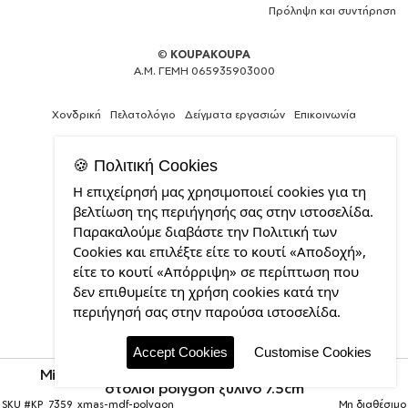
Πρόληψη και συντήρηση
©
KOUPAKOUPA
Α.Μ. ΓΕΜΗ 065935903000
Χονδρική
Πελατολόγιο
Δείγματα εργασιών
Επικοινωνία
🍪 Πολιτική Cookies
Η επιχείρησή μας χρησιμοποιεί cookies για τη
Θέλεις
βελτίωση της περιήγησής σας στην ιστοσελίδα.
και
Παρακαλούμε διαβάστε την Πολιτική των
εσύ
Cookies και επιλέξτε είτε το κουτί «Αποδοχή»,
μια
επαγγελματική
είτε το κουτί «Απόρριψη» σε περίπτωση που
ιστοσελίδα;
δεν επιθυμείτε τη χρήση cookies κατά την
από
περιήγησή σας στην παρούσα ιστοσελίδα.
την
CDL.gr
Accept Cookies
Customise Cookies
Minecraft Dungeons, Στολίδι Χριστουγεννιάτικο
στολίδι polygon ξύλινο 7.5cm
SKU #
KP_7359_xmas-mdf-polygon
Μη διαθέσιμο