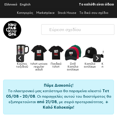
Ελληνικά
English
Το καλάθι είναι άδειο
Κατηγορίες
Marketplace
Stock House
Το δικό σου σχέδιο
tshirt unisex
Παιδικό
Drill
Καπέλα
Καπέλα
Κούπε
Κούπες
ύ
regular
tshirt
Καπέλα
ενηλίκων
παιδικά
ειδικέ
adult
ενηλίκων
Πάμε Διακοπές!
Το ηλεκτρονικό μας κατάστημα θα παραμείνει κλειστό
Τετ
05/08 – 20/08
. Οι παραγγελίες αυτού του διαστήματος θα
εξυπηρετούνται
από 21/08
, με σειρά προτεραιότητας. ☀️
Καλό Καλοκαίρι!