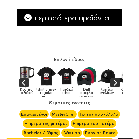
περισσότερα προϊόντα...
Επιλογή είδους
tshirt unisex
Παιδικό
Drill
Καπέλα
Καπέλα
Κούπε
Κούπες
ύ
regular
tshirt
Καπέλα
ενηλίκων
παιδικά
ειδικέ
adult
ενηλίκων
Θεματικές ενότητες
Ερωτευμένοι
MasterChef
Για την δασκάλα/ο
Η ημέρα της μητέρας
Η ημέρα του πατέρα
Bachelor / Γάμος
Βάπτιση
Baby on Board