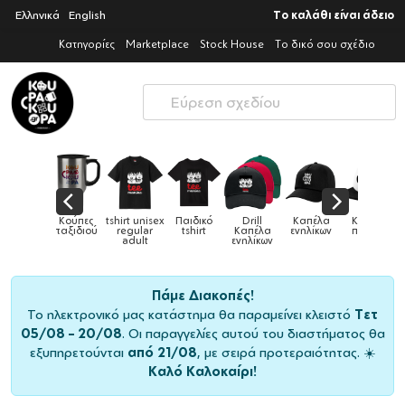
Ελληνικά
English
Το καλάθι είναι άδειο
Κατηγορίες
Marketplace
Stock House
Το δικό σου σχέδιο
tshirt unisex
Παιδικό
Drill
Καπέλα
Καπέλα
Κούπες
Κούπες
regular
tshirt
Καπέλα
ενηλίκων
παιδικά
ειδικές
adult
ενηλίκων
Πάμε Διακοπές!
Το ηλεκτρονικό μας κατάστημα θα παραμείνει κλειστό
Τετ
05/08 – 20/08
. Οι παραγγελίες αυτού του διαστήματος θα
εξυπηρετούνται
από 21/08
, με σειρά προτεραιότητας. ☀️
Καλό Καλοκαίρι!