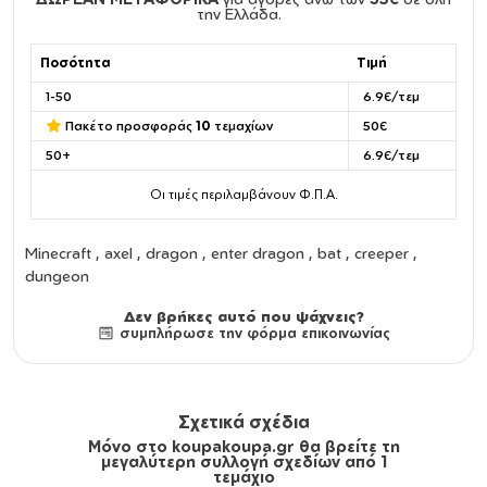
την Ελλάδα.
Ποσότητα
Τιμή
1-50
6.9€/τεμ
Πακέτο προσφοράς
10
τεμαχίων
50€
50+
6.9€/τεμ
Οι τιμές περιλαμβάνουν Φ.Π.Α.
Minecraft , axel , dragon , enter dragon , bat , creeper ,
dungeon
Δεν βρήκες αυτό που ψάχνεις?
συμπλήρωσε την φόρμα επικοινωνίας
Σχετικά σχέδια
Μόνο στο koupakoupa.gr θα βρείτε τη
μεγαλύτερη συλλογή σχεδίων από 1
τεμάχιο