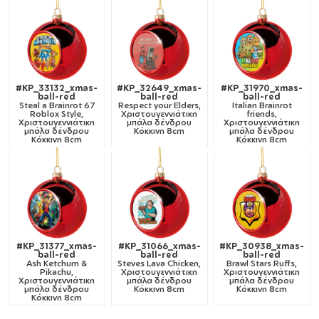
#KP_33132_xmas-
#KP_32649_xmas-
#KP_31970_xmas-
ball-red
ball-red
ball-red
Steal a Brainrot 67
Respect your Elders,
Italian Brainrot
Roblox Style,
Χριστουγεννιάτικη
friends,
Χριστουγεννιάτικη
μπάλα δένδρου
Χριστουγεννιάτικη
μπάλα δένδρου
Κόκκινη 8cm
μπάλα δένδρου
Κόκκινη 8cm
Κόκκινη 8cm
#KP_31377_xmas-
#KP_31066_xmas-
#KP_30938_xmas-
ball-red
ball-red
ball-red
Ash Ketchum &
Steves Lava Chicken,
Brawl Stars Ruffs,
Pikachu,
Χριστουγεννιάτικη
Χριστουγεννιάτικη
Χριστουγεννιάτικη
μπάλα δένδρου
μπάλα δένδρου
μπάλα δένδρου
Κόκκινη 8cm
Κόκκινη 8cm
Κόκκινη 8cm