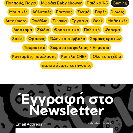
Παππούς, Γιαγιά
Μωράκι Baby shower
Παιδικά 1-5
Gaming
Μουσικές
Αθλητικές
Επέτειος
Σινεμά
Σειρές
Ήρωες
Auto/moto
Γενέθλια
Ζωάκια
Εργασία
Geek
Μαθητικές
Διάστημα
Ζώδια
Θρησκευτικά
Πολιτική
Ψάρεμα
Social
Φράσεις
Ελληνικά σύμβολα
Σημαίες κρατών
Τουριστικά
Σώματα ασφαλείας / Δημόσιο
Κονκάρδες παρέλασης
Καπέλα CHEF
'Ολα τα σχέδια
περισσότερες κατηγορίες
Έγγραφή στο
Newsletter
*
*
indicates required
Email Address