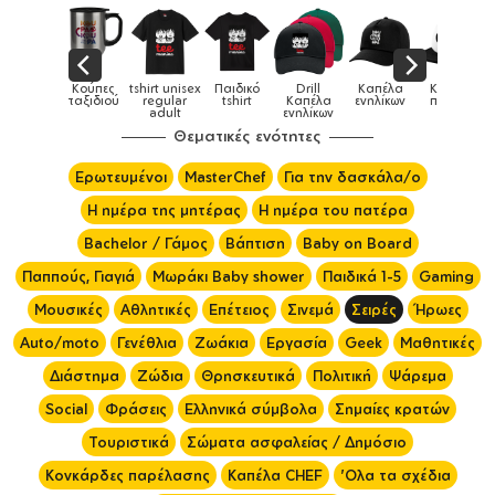
sex
Παιδικό
Drill
Καπέλα
Καπέλα
Κούπες
Κούπ
Κούπες
r
tshirt
Καπέλα
ενηλίκων
παιδικά
ειδικές
χρωματι
ενηλίκων
Θεματικές ενότητες
Ερωτευμένοι
MasterChef
Για την δασκάλα/ο
Η ημέρα της μητέρας
Η ημέρα του πατέρα
Bachelor / Γάμος
Βάπτιση
Baby on Board
Παππούς, Γιαγιά
Μωράκι Baby shower
Παιδικά 1-5
Gaming
Μουσικές
Αθλητικές
Επέτειος
Σινεμά
Σειρές
Ήρωες
Auto/moto
Γενέθλια
Ζωάκια
Εργασία
Geek
Μαθητικές
Διάστημα
Ζώδια
Θρησκευτικά
Πολιτική
Ψάρεμα
Social
Φράσεις
Ελληνικά σύμβολα
Σημαίες κρατών
Τουριστικά
Σώματα ασφαλείας / Δημόσιο
Κονκάρδες παρέλασης
Καπέλα CHEF
'Ολα τα σχέδια