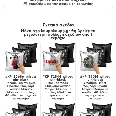
συμπλήρωσε την φόρμα επικοινωνίας
Σχετικά σχέδια
Μόνο στο koupakoupa.gr θα βρείτε τη
μεγαλύτερη συλλογή σχεδίων από 1
τεμάχιο
#KP_32686_pilseq
#KP_32544_pilseq
#KP_32014_pilseq
uin-black
uin-black
uin-black
Friends,. oh my eyes
The Sopranos,
Στούδιο Γκίβλι,
Phoebe, Μαξιλάρι
Μαξιλάρι καναπέ
Μαξιλάρι καναπέ
καναπέ Μαγικό
Μαγικό Μαύρο με
Μαγικό Μαύρο με
Μαύρο με πούλιες
πούλιες 40x40cm
πούλιες 40x40cm
40x40cm περιέχεται
περιέχεται το
περιέχεται το
το γέμισμα
γέμισμα
γέμισμα