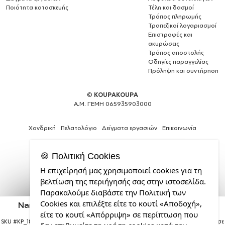
Ποιότητα κατασκευής
Τέλη και δασμοί
Τρόπος πληρωμής
Τραπεζικοί λογαριασμοί
Επιστροφές και
ακυρώσεις
Τρόπος αποστολής
Οδηγίες παραγγελίας
Πρόληψη και συντήρηση
©
KOUPAKOUPA
Α.Μ. ΓΕΜΗ 065935903000
Χονδρική
Πελατολόγιο
Δείγματα εργασιών
Επικοινωνία
🍪 Πολιτική Cookies
Η επιχείρησή μας χρησιμοποιεί cookies για τη
Expert
βελτίωση της περιήγησής σας στην ιστοσελίδα.
Web
Παρακαλούμε διαβάστε την Πολιτική των
Development
Cookies και επιλέξτε είτε το κουτί «Αποδοχή»,
Services
Naruto anime, Μαξιλάρι καναπέ Μαγικό Μαύρο με
πούλιες 40x40cm περιέχεται το γέμισμα
από
είτε το κουτί «Απόρριψη» σε περίπτωση που
την
SKU #
KP_18836_pilsequin-black
Η παραγγελία σας θα παραδοθεί σε