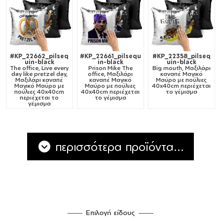
#KP_22662_pilseq
#KP_22661_pilsequ
#KP_22358_pilseq
uin-black
in-black
uin-black
The office, Live every
Prison Mike The
Big mouth, Μαξιλάρι
day like pretzel day,
office, Μαξιλάρι
καναπέ Μαγικό
Μαξιλάρι καναπέ
καναπέ Μαγικό
Μαύρο με πούλιες
Μαγικό Μαύρο με
Μαύρο με πούλιες
40x40cm περιέχεται
πούλιες 40x40cm
40x40cm περιέχεται
το γέμισμα
περιέχεται το
το γέμισμα
γέμισμα
περισσότερα προϊόντα...
Επιλογή είδους