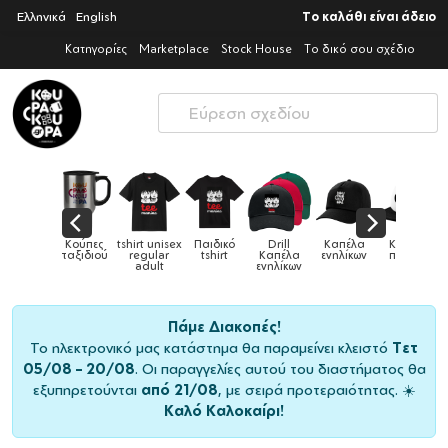
Ελληνικά
English
Το καλάθι είναι άδειο
Κατηγορίες
Marketplace
Stock House
Το δικό σου σχέδιο
sex
Παιδικό
Drill
Καπέλα
Καπέλα
Κούπες
Κούπ
Κούπες
r
tshirt
Καπέλα
ενηλίκων
παιδικά
ειδικές
χρωματι
ενηλίκων
Πάμε Διακοπές!
Το ηλεκτρονικό μας κατάστημα θα παραμείνει κλειστό
Τετ
05/08 – 20/08
. Οι παραγγελίες αυτού του διαστήματος θα
εξυπηρετούνται
από 21/08
, με σειρά προτεραιότητας. ☀️
Καλό Καλοκαίρι!