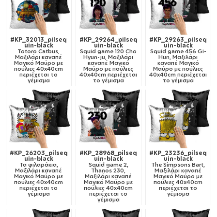
#KP_32013_pilseq
#KP_29264_pilseq
#KP_29263_pilseq
uin-black
uin-black
uin-black
Totoro Catbus,
Squid game 120 Cho
Squid game 456 Gi-
Μαξιλάρι καναπέ
Hyun-ju, Μαξιλάρι
Hun, Μαξιλάρι
Μαγικό Μαύρο με
καναπέ Μαγικό
καναπέ Μαγικό
πούλιες 40x40cm
Μαύρο με πούλιες
Μαύρο με πούλιες
περιέχεται το
40x40cm περιέχεται
40x40cm περιέχεται
γέμισμα
το γέμισμα
το γέμισμα
#KP_26203_pilseq
#KP_28968_pilseq
#KP_23236_pilseq
uin-black
uin-black
uin-black
Τα φιλαράκια,
Squid game 2,
The Simpsons Bart,
Μαξιλάρι καναπέ
Thanos 230,
Μαξιλάρι καναπέ
Μαγικό Μαύρο με
Μαξιλάρι καναπέ
Μαγικό Μαύρο με
πούλιες 40x40cm
Μαγικό Μαύρο με
πούλιες 40x40cm
περιέχεται το
πούλιες 40x40cm
περιέχεται το
γέμισμα
περιέχεται το
γέμισμα
γέμισμα