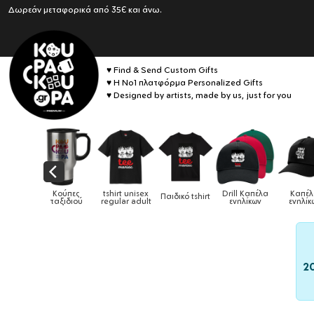
Δωρεάν μεταφορικά από 35€ και άνω.
♥ Find & Send Custom Gifts
♥ Η No1 πλατφόρμα Personalized Gifts
♥ Designed by artists, made by us, just for you
ικά
Κούπες
tshirt unisex
Drill Καπέλα
Καπέλα
Παιδικό tshirt
ια &
ταξιδιού
regular adult
ενηλίκων
ενηλίκων
ες
2