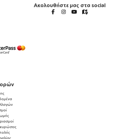
Ακολουθήστε μας στα social
γορών
ης
δομένα
λλαγών
σμοί
ρωμής
αριασμοί
ακυρώσεις
τολής
γελίας