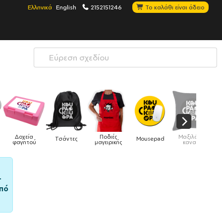
Ελληνικά
English
2152151246
Το καλάθι είναι άδειο
Δοχεία
Ποδιές
Μαξιλάρια
Τσάντες
Mousepad
Phone
φαγητού
μαγειρικής
καναπέ
–
πό