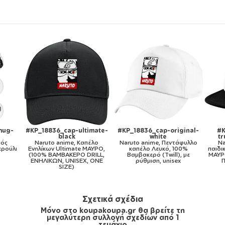
18836_cap-original-
#KP_18836_cap-kid-
#KP_18836_1
white
trucker-mesh-black
Naruto anime, Κ
to anime, Πεντάφυλλο
Naruto anime, Καπέλο
κεραμική, 33
απέλο Λευκό, 100%
παιδικό Soft Trucker με Δίχτυ
μβακερό (Twill), με
ΜΑΥΡΟ/ΛΕΥΚΟ (POLYESTER,
ρύθμιση, unisex
ΠΑΙΔΙΚΟ, ONE SIZE)
Σχετικά σχέδια
Μόνο στο koupakoupa.gr θα βρείτε τη
μεγαλύτερη συλλογή σχεδίων από 1
τεμάχιο