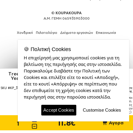
©
KOUPAKOUPA
Α.Μ. ΓΕΜΗ 065935903000
Χονδρική
Πελατολόγιο
Δείγματα εργασιών
Επικοινωνία
🍪 Πολιτική Cookies
Η επιχείρησή μας χρησιμοποιεί cookies για τη
Web
βελτίωση της περιήγησής σας στην ιστοσελίδα.
Design,
Παρακαλούμε διαβάστε την Πολιτική των
Social
Tree, i wish you a merry christmas and a Happy New
Cookies και επιλέξτε είτε το κουτί «Αποδοχή»,
Media
Year!!! xoxoxo, Κούπα χρωματιστή μπλε, κεραμική,
330ml
&
είτε το κουτί «Απόρριψη» σε περίπτωση που
SEO
SKU #
KP_3959_11ozcBLUE
Η παραγγελία σας θα παραδοθεί σε
δεν επιθυμείτε τη χρήση cookies κατά την
courier έως την
Τρίτη 18 Αυγούστου
,
Agency
περιήγησή σας στην παρούσα ιστοσελίδα.
Σημείωση:
Η παράδοση στο courier είναι
από
εκτιμώμενη.
την
Χρόνος μεταφοράς:
1–3 εργάσιμες
ημέρες (ενδέχεται να υπάρξουν
CDL.gr
Accept Cookies
Customise Cookies
καθυστερήσεις).
11.8€
Αγορά