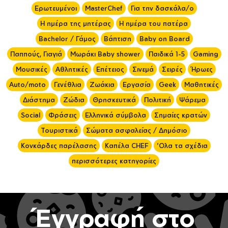
Ερωτευμένοι
MasterChef
Για την δασκάλα/ο
Η ημέρα της μητέρας
Η ημέρα του πατέρα
Bachelor / Γάμος
Βάπτιση
Baby on Board
Παππούς, Γιαγιά
Μωράκι Baby shower
Παιδικά 1-5
Gaming
Μουσικές
Αθλητικές
Επέτειος
Σινεμά
Σειρές
Ήρωες
Auto/moto
Γενέθλια
Ζωάκια
Εργασία
Geek
Μαθητικές
Διάστημα
Ζώδια
Θρησκευτικά
Πολιτική
Ψάρεμα
Social
Φράσεις
Ελληνικά σύμβολα
Σημαίες κρατών
Τουριστικά
Σώματα ασφαλείας / Δημόσιο
Κονκάρδες παρέλασης
Καπέλα CHEF
'Ολα τα σχέδια
περισσότερες κατηγορίες
Έγγραφή στο