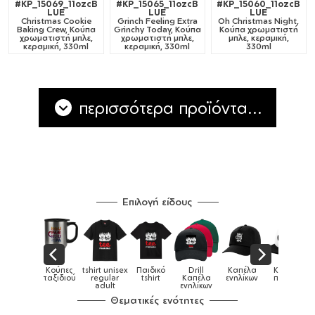
#KP_15069_11ozcB
#KP_15065_11ozcB
#KP_15060_11ozcB
LUE
LUE
LUE
Christmas Cookie
Grinch Feeling Extra
Oh Christmas Night,
Baking Crew, Κούπα
Grinchy Today, Κούπα
Κούπα χρωματιστή
χρωματιστή μπλε,
χρωματιστή μπλε,
μπλε, κεραμική,
κεραμική, 330ml
κεραμική, 330ml
330ml
περισσότερα προϊόντα...
Επιλογή είδους
shirt unisex
Παιδικό
Drill
Καπέλα
Καπέλα
Κούπες
Κούπες
regular
tshirt
Καπέλα
ενηλίκων
παιδικά
ειδικές
adult
ενηλίκων
Θεματικές ενότητες