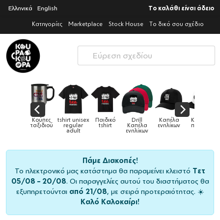
Ελληνικά
English
Το καλάθι είναι άδειο
Κατηγορίες
Marketplace
Stock House
Το δικό σου σχέδιο
irt unisex
Παιδικό
Drill
Καπέλα
Καπέλα
Κούπες
Κούπες
regular
tshirt
Καπέλα
ενηλίκων
παιδικά
ειδικές
χ
adult
ενηλίκων
Πάμε Διακοπές!
Το ηλεκτρονικό μας κατάστημα θα παραμείνει κλειστό
Τετ
05/08 – 20/08
. Οι παραγγελίες αυτού του διαστήματος θα
εξυπηρετούνται
από 21/08
, με σειρά προτεραιότητας. ☀️
Καλό Καλοκαίρι!