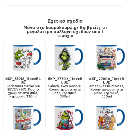
Σχετικά σχέδια
Μόνο στο koupakoupa.gr θα βρείτε τη
μεγαλύτερη συλλογή σχεδίων από 1
τεμάχιο
#KP_31918_11ozcBL
#KP_27702_11ozcB
#KP_27606_11ozcB
UE
LUE
LUE
Christmas Meme SIX
Grinch, eww people,
Xmas Classic movies,
SEVEN (67), Κούπα
Κούπα χρωματιστή
Κούπα χρωματιστή
χρωματιστή μπλε,
μπλε, κεραμική,
μπλε, κεραμική,
κεραμική, 330ml
330ml
330ml