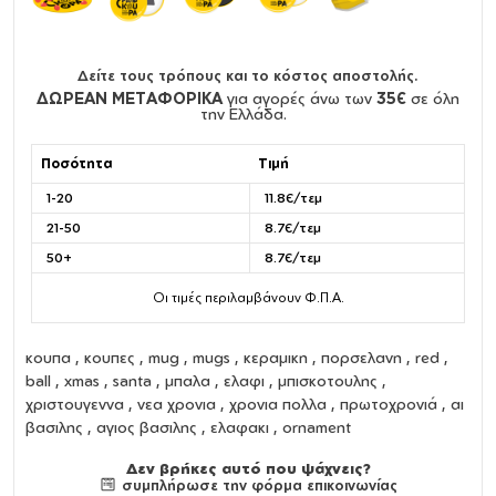
Δείτε τους τρόπους και το κόστος αποστολής.
ΔΩΡΕΑΝ ΜΕΤΑΦΟΡΙΚΑ
για αγορές άνω των
35€
σε όλη
την Ελλάδα.
Ποσότητα
Τιμή
1-20
11.8€/τεμ
21-50
8.7€/τεμ
50+
8.7€/τεμ
Οι τιμές περιλαμβάνουν Φ.Π.Α.
κουπα
,
κουπες
,
mug
,
mugs
,
κεραμικη
,
πορσελανη
, red ,
ball , xmas , santa , μπαλα , ελαφι , μπισκοτουλης ,
χριστουγεννα , νεα χρονια , χρονια πολλα , πρωτοχρονιά , αι
βασιλης , αγιος βασιλης , ελαφακι , ornament
Δεν βρήκες αυτό που ψάχνεις?
συμπλήρωσε την φόρμα επικοινωνίας