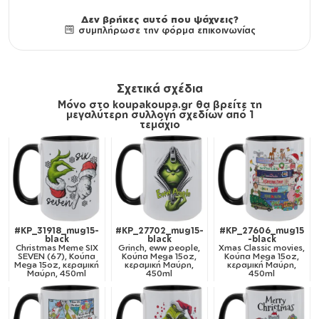
Δεν βρήκες αυτό που ψάχνεις?
συμπλήρωσε την φόρμα επικοινωνίας
Σχετικά σχέδια
Μόνο στο koupakoupa.gr θα βρείτε τη
μεγαλύτερη συλλογή σχεδίων από 1
τεμάχιο
#KP_31918_mug15-
#KP_27702_mug15-
#KP_27606_mug15
black
black
-black
Christmas Meme SIX
Grinch, eww people,
Xmas Classic movies,
SEVEN (67), Κούπα
Κούπα Mega 15oz,
Κούπα Mega 15oz,
Mega 15oz, κεραμική
κεραμική Μαύρη,
κεραμική Μαύρη,
Μαύρη, 450ml
450ml
450ml