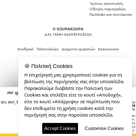
Τρόπος αποστολής
Οδηγίες παραγγελίας
Πρόληψη και συντήρηση
©
KOUPAKOUPA
Α.Μ. ΓΕΜΗ 065935903000
Χονδρική
Πελατολόγιο
Δείγματα εργασιών
Επικοινωνία
🍪 Πολιτική Cookies
Η επιχείρησή μας χρησιμοποιεί cookies για τη
Κατασκευή
βελτίωση της περιήγησής σας στην ιστοσελίδα.
ιστοσελίδων
Παρακαλούμε διαβάστε την Πολιτική των
και
mr gingerbread, Κούπα Mega 15oz, κεραμική Μαύρη,
Cookies και επιλέξτε είτε το κουτί «Αποδοχή»,
Web
450ml
Design
είτε το κουτί «Απόρριψη» σε περίπτωση που
SKU #
KP_3724_mug15-black
Η παραγγελία σας θα παραδοθεί σε
από
courier έως την
Παρασκευή 28
δεν επιθυμείτε τη χρήση cookies κατά την
Αυγούστου
,
την
περιήγησή σας στην παρούσα ιστοσελίδα.
Σημείωση:
Η παράδοση στο courier είναι
CDL.gr
εκτιμώμενη.
Χρόνος μεταφοράς:
1–3 εργάσιμες
ημέρες (ενδέχεται να υπάρξουν
Accept Cookies
Customise Cookies
καθυστερήσεις).