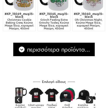
#KP_15069_mug15-
#KP_15065_mug15-
#KP_15060_mug15-
black
black
black
Christmas Cookie
Grinch Feeling Extra
Oh Christmas Night,
Baking Crew, Κούπα
Grinchy Today, Κούπα
Κούπα Mega 15oz,
Mega 15oz, κεραμική
Mega 15oz, κεραμική
κεραμική Μαύρη,
Μαύρη, 450ml
Μαύρη, 450ml
450ml
περισσότερα προϊόντα...
Επιλογή είδους
irt unisex
Παιδικό
Drill
Καπέλα
Καπέλα
Κούπες
Κούπες
regular
tshirt
Καπέλα
ενηλίκων
παιδικά
ειδικές
χ