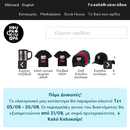
Ελληνικά
English
Το καλάθι είναι άδειο
Κατηγορίες
Marketplace
Stock House
Το δικό σου σχέδιο
 unisex
Παιδικό
Drill
Καπέλα
Καπέλα
Κούπες
Κ
Κούπες
ular
tshirt
Καπέλα
ενηλίκων
παιδικά
ειδικές
χρω
ult
ενηλίκων
Πάμε Διακοπές!
Το ηλεκτρονικό μας κατάστημα θα παραμείνει κλειστό
Τετ
05/08 – 20/08
. Οι παραγγελίες αυτού του διαστήματος θα
εξυπηρετούνται
από 21/08
, με σειρά προτεραιότητας. ☀️
Καλό Καλοκαίρι!