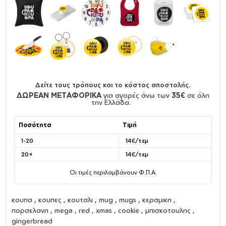
Δείτε τους τρόπους και το κόστος αποστολής.
ΔΩΡΕΑΝ ΜΕΤΑΦΟΡΙΚΑ
για αγορές άνω των
35€
σε όλη
την Ελλάδα.
Ποσότητα
Τιμή
1-20
14€/τεμ
20+
14€/τεμ
Οι τιμές περιλαμβάνουν Φ.Π.Α.
κουπα
,
κουπες
,
κουταλι
,
mug
,
mugs
,
κεραμικη
,
πορσελανη
,
mega
, red , xmas , cookie , μπισκοτουλης ,
gingerbread