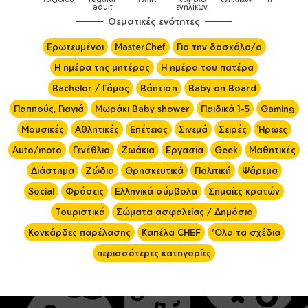
adult
ενηλίκων
Θεματικές ενότητες
Ερωτευμένοι
MasterChef
Για την δασκάλα/ο
Η ημέρα της μητέρας
Η ημέρα του πατέρα
Bachelor / Γάμος
Βάπτιση
Baby on Board
Παππούς, Γιαγιά
Μωράκι Baby shower
Παιδικά 1-5
Gaming
Μουσικές
Αθλητικές
Επέτειος
Σινεμά
Σειρές
Ήρωες
Auto/moto
Γενέθλια
Ζωάκια
Εργασία
Geek
Μαθητικές
Διάστημα
Ζώδια
Θρησκευτικά
Πολιτική
Ψάρεμα
Social
Φράσεις
Ελληνικά σύμβολα
Σημαίες κρατών
Τουριστικά
Σώματα ασφαλείας / Δημόσιο
Κονκάρδες παρέλασης
Καπέλα CHEF
'Ολα τα σχέδια
περισσότερες κατηγορίες