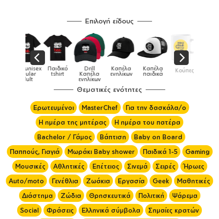
Επιλογή είδους
Παιδικό
Drill
Καπέλα
Καπέλα
Κούπες
Κούπες
Κούπες
tshirt
Καπέλα
ενηλίκων
παιδικά
ειδικές
χρωματιστέ
ενηλίκων
Θεματικές ενότητες
Ερωτευμένοι
MasterChef
Για την δασκάλα/ο
Η ημέρα της μητέρας
Η ημέρα του πατέρα
Bachelor / Γάμος
Βάπτιση
Baby on Board
Παππούς, Γιαγιά
Μωράκι Baby shower
Παιδικά 1-5
Gaming
Μουσικές
Αθλητικές
Επέτειος
Σινεμά
Σειρές
Ήρωες
Auto/moto
Γενέθλια
Ζωάκια
Εργασία
Geek
Μαθητικές
Διάστημα
Ζώδια
Θρησκευτικά
Πολιτική
Ψάρεμα
Social
Φράσεις
Ελληνικά σύμβολα
Σημαίες κρατών