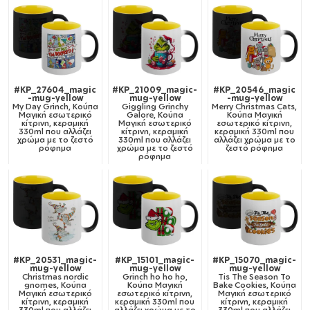
#KP_27604_magic
#KP_21009_magic-
#KP_20546_magic
-mug-yellow
mug-yellow
-mug-yellow
My Day Grinch, Κούπα
Giggling Grinchy
Merry Christmas Cats,
Μαγική εσωτερικό
Galore, Κούπα
Κούπα Μαγική
κίτρινη, κεραμική
Μαγική εσωτερικό
εσωτερικό κίτρινη,
330ml που αλλάζει
κίτρινη, κεραμική
κεραμική 330ml που
χρώμα με το ζεστό
330ml που αλλάζει
αλλάζει χρώμα με το
ρόφημα
χρώμα με το ζεστό
ζεστό ρόφημα
ρόφημα
#KP_20531_magic-
#KP_15101_magic-
#KP_15070_magic-
mug-yellow
mug-yellow
mug-yellow
Christmas nordic
Grinch ho ho ho,
Tis The Season To
gnomes, Κούπα
Κούπα Μαγική
Bake Cookies, Κούπα
Μαγική εσωτερικό
εσωτερικό κίτρινη,
Μαγική εσωτερικό
κίτρινη, κεραμική
κεραμική 330ml που
κίτρινη, κεραμική
330ml που αλλάζει
αλλάζει χρώμα με το
330ml που αλλάζει