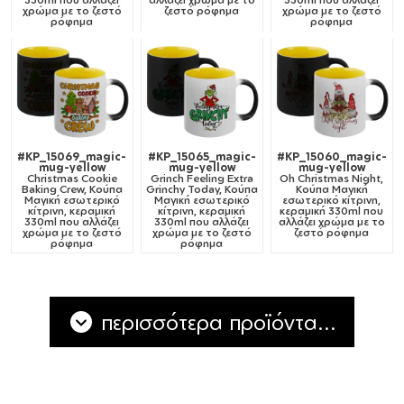
χρώμα με το ζεστό
ζεστό ρόφημα
χρώμα με το ζεστό
ρόφημα
ρόφημα
#KP_15069_magic-
#KP_15065_magic-
#KP_15060_magic-
mug-yellow
mug-yellow
mug-yellow
Christmas Cookie
Grinch Feeling Extra
Oh Christmas Night,
Baking Crew, Κούπα
Grinchy Today, Κούπα
Κούπα Μαγική
Μαγική εσωτερικό
Μαγική εσωτερικό
εσωτερικό κίτρινη,
κίτρινη, κεραμική
κίτρινη, κεραμική
κεραμική 330ml που
330ml που αλλάζει
330ml που αλλάζει
αλλάζει χρώμα με το
χρώμα με το ζεστό
χρώμα με το ζεστό
ζεστό ρόφημα
ρόφημα
ρόφημα
περισσότερα προϊόντα...