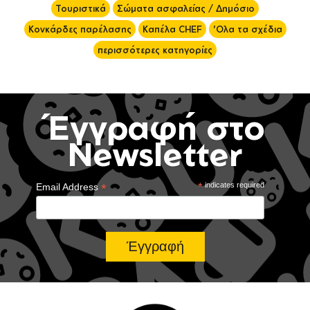
Τουριστικά
Σώματα ασφαλείας / Δημόσιο
Κονκάρδες παρέλασης
Καπέλα CHEF
'Ολα τα σχέδια
περισσότερες κατηγορίες
Έγγραφή στο
Newsletter
*
*
indicates required
Email Address