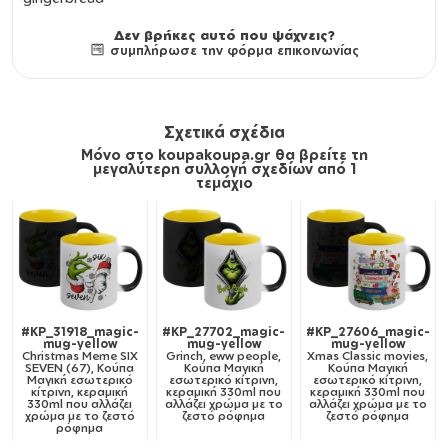
Δεν βρήκες αυτό που ψάχνεις?
συμπλήρωσε την φόρμα επικοινωνίας
Σχετικά σχέδια
Μόνο στο koupakoupa.gr θα βρείτε τη
μεγαλύτερη συλλογή σχεδίων από 1
τεμάχιο
#KP_31918_magic-
#KP_27702_magic-
#KP_27606_magic-
mug-yellow
mug-yellow
mug-yellow
Christmas Meme SIX
Grinch, eww people,
Xmas Classic movies,
SEVEN (67), Κούπα
Κούπα Μαγική
Κούπα Μαγική
Μαγική εσωτερικό
εσωτερικό κίτρινη,
εσωτερικό κίτρινη,
κίτρινη, κεραμική
κεραμική 330ml που
κεραμική 330ml που
330ml που αλλάζει
αλλάζει χρώμα με το
αλλάζει χρώμα με το
χρώμα με το ζεστό
ζεστό ρόφημα
ζεστό ρόφημα
ρόφημα