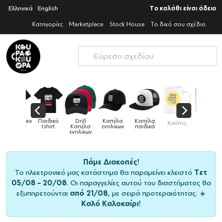
Ελληνικά
English
Το καλάθι είναι άδειο
Κατηγορίες
Marketplace
Stock House
Το δικό σου σχέδιο
Παιδικό
Drill
Καπέλα
Καπέλα
Κούπες
Κούπες
Κούπες
tshirt
Καπέλα
ενηλίκων
παιδικά
ειδικές
χρωματιστέ
ενηλίκων
Πάμε Διακοπές!
Το ηλεκτρονικό μας κατάστημα θα παραμείνει κλειστό
Τετ
05/08 – 20/08
. Οι παραγγελίες αυτού του διαστήματος θα
εξυπηρετούνται
από 21/08
, με σειρά προτεραιότητας. ☀️
Καλό Καλοκαίρι!