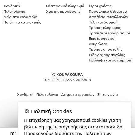
Χονδρική
Ηλεκτρονική πληρωμή
Όροι χρήσης
Πελατολόγιο
Χάρτης πρόσβασης
Προσωπικά δεδομένα
Δείγματα εργασιών
Ασφάλεια συναλλαγών
Ποιότητα κατασκευής
Τέλη και δασμοί
Τρόπος πληρωμής
Τραπεζικοί λογαριασμοί
Επιστροφές και
ακυρώσεις
Τρόπος αποστολής
Οδηγίες παραγγελίας
Πρόληψη και συντήρηση
©
KOUPAKOUPA
Α.Μ. ΓΕΜΗ 065935903000
Χονδρική
Πελατολόγιο
Δείγματα εργασιών
Επικοινωνία
🍪 Πολιτική Cookies
Η επιχείρησή μας χρησιμοποιεί cookies για τη
Expert
βελτίωση της περιήγησής σας στην ιστοσελίδα.
Web
mr gingerbread, Κούπα Μαγική εσωτερικό κίτρινη,
Παρακαλούμε διαβάστε την Πολιτική των
Development