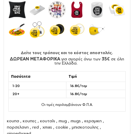
Δείτε τους τρόπους και το κόστος αποστολής.
ΔΩΡΕΑΝ ΜΕΤΑΦΟΡΙΚΑ
για αγορές άνω των
35€
σε όλη
την Ελλάδα.
Ποσότητα
Τιμή
1-20
16.8€/τεμ
20+
16.8€/τεμ
Οι τιμές περιλαμβάνουν Φ.Π.Α.
κουπα
,
κουπες
,
κουταλι
,
mug
,
mugs
,
κεραμικη
,
πορσελανη
, red , xmas , cookie , μπισκοτουλης ,
gingerbread