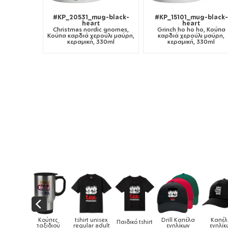
#KP_20531_mug-black-
#KP_15101_mug-black-
heart
heart
Christmas nordic gnomes,
Grinch ho ho ho, Κούπα
Κούπα καρδιά χερούλι μαύρη,
καρδιά χερούλι μαύρη,
κεραμική, 330ml
κεραμική, 330ml
ιδικά
Κούπες
tshirt unisex
Drill Καπέλα
Καπέλ
Παιδικό tshirt
ύρια &
ταξιδιού
regular adult
ενηλίκων
ενηλίκω