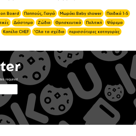
 on Board
Παππούς, Γιαγιά
Μωράκι Baby shower
Παιδικά 1-5
ικές
Διάστημα
Ζώδια
Θρησκευτικά
Πολιτική
Ψάρεμα
Καπέλα CHEF
'Ολα τα σχέδια
περισσότερες κατηγορίες
ter
tes required