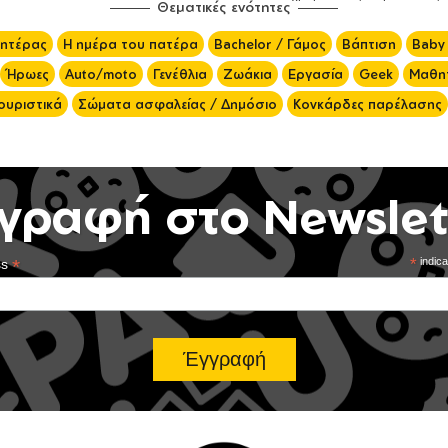
Θεματικές ενότητες
μητέρας
Η ημέρα του πατέρα
Bachelor / Γάμος
Βάπτιση
Baby
Ήρωες
Auto/moto
Γενέθλια
Ζωάκια
Εργασία
Geek
Μαθητ
ουριστικά
Σώματα ασφαλείας / Δημόσιο
Κονκάρδες παρέλασης
γραφή στο Newslet
*
*
indica
ss