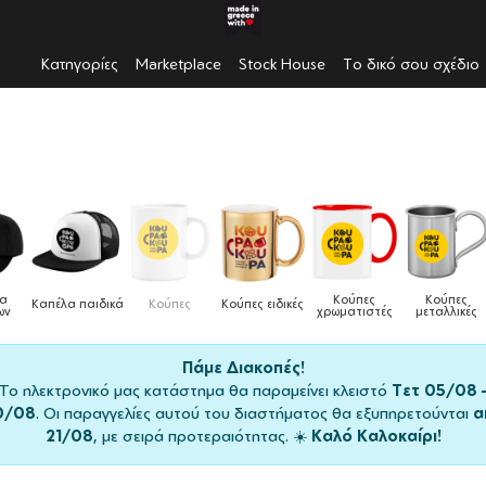
Κατηγορίες
Marketplace
Stock House
Το δικό σου σχέδιο
α
Κούπες
Κούπες
Καπέλα παιδικά
Κούπες
Κούπες ειδικές
ν
χρωματιστές
μεταλλικές
Πάμε Διακοπές!
Το ηλεκτρονικό μας κατάστημα θα παραμείνει κλειστό
Τετ 05/08 
0/08
. Οι παραγγελίες αυτού του διαστήματος θα εξυπηρετούνται
α
21/08
, με σειρά προτεραιότητας. ☀️
Καλό Καλοκαίρι!