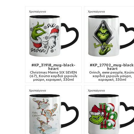
Χριστούγεννα
Χριστούγεννα
#KP_31918_mug-black-
#KP_27702_mug-black
heart
heart
Christmas Meme SIX SEVEN
Grinch, eww people, Κούπ
(67), Κούπα καρδιά χερούλι
καρδιά χερούλι μαύρη,
μαύρη, κεραμική, 330ml
κεραμική, 330ml
Χριστούγεννα
Χριστούγεννα