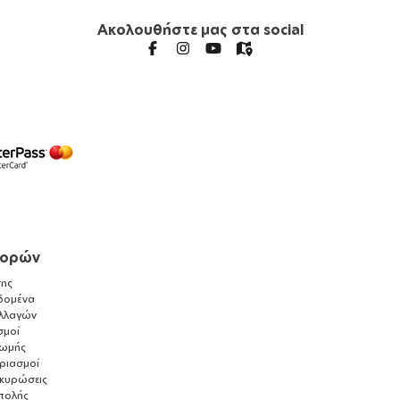
Ακολουθήστε μας στα social
γορών
ης
δομένα
λλαγών
σμοί
ρωμής
αριασμοί
ακυρώσεις
τολής