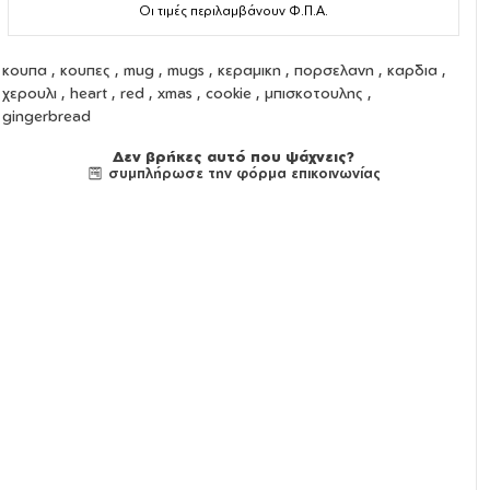
Οι τιμές περιλαμβάνουν Φ.Π.Α.
κουπα
,
κουπες
,
mug
,
mugs
,
κεραμικη
,
πορσελανη
,
καρδια
,
χερουλι
,
heart
, red , xmas , cookie , μπισκοτουλης ,
gingerbread
Δεν βρήκες αυτό που ψάχνεις?
συμπλήρωσε την φόρμα επικοινωνίας