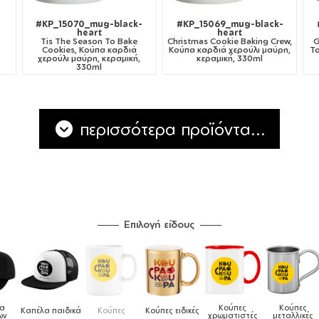
#KP_15070_mug-black-
#KP_15069_mug-black-
heart
heart
Tis The Season To Bake
Christmas Cookie Baking Crew,
G
Cookies, Κούπα καρδιά
Κούπα καρδιά χερούλι μαύρη,
To
χερούλι μαύρη, κεραμική,
κεραμική, 330ml
330ml
περισσότερα προϊόντα...
Επιλογή είδους
α
Κούπες
Κούπες
Καπέλα παιδικά
Κούπες
Κούπες ειδικές
ν
χρωματιστές
μεταλλικές