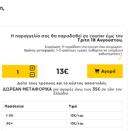
η,
Η παραγγελία σας θα παραδοθεί σε courier έως την
Τρίτη 18 Αυγούστου
,
Σημείωση:
Η παράδοση στο courier είναι εκτιμώμενη.
Χρόνος μεταφοράς:
1–3 εργάσιμες ημέρες (ενδέχεται να υπάρξουν
καθυστερήσεις).
13€
Αγορά
Δείτε τους τρόπους και το κόστος αποστολής.
ΔΩΡΕΑΝ ΜΕΤΑΦΟΡΙΚΑ
για αγορές άνω των
35€
σε όλη την
Ελλάδα.
Ποσότητα
Τιμή
1-30
13€/τεμ
30+
13€/τεμ