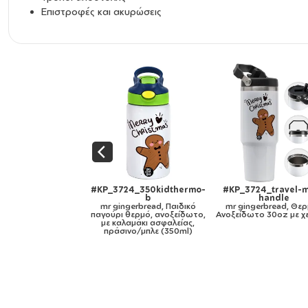
Επιστροφές και ακυρώσεις
#KP_3724_travel-mug-
#KP_3724_11oz
#KP_3724_m
handle
mr gingerbread, Κούπα,
go
mr gingerbread, Θερμός
κεραμική, 330ml
mr gingerb
Ανοξείδωτο 30oz με χερούλι
κεραμική, χρυ
33