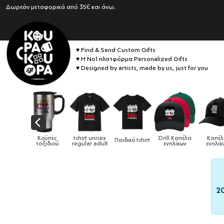
Δωρεάν μεταφορικά από 35€ και άνω.
♥ Find & Send Custom Gifts
♥ Η No1 πλατφόρμα Personalized Gifts
♥ Designed by artists, made by us, just for you
ιδικά
Κούπες
tshirt unisex
Drill Καπέλα
Καπέλ
Παιδικό tshirt
ύρια &
ταξιδιού
regular adult
ενηλίκων
ενηλίκω
ύπες
2