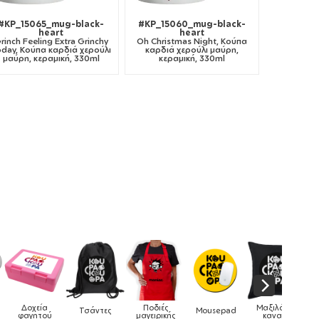
#KP_15065_mug-black-
#KP_15060_mug-black-
heart
heart
rinch Feeling Extra Grinchy
Oh Christmas Night, Κούπα
day, Κούπα καρδιά χερούλι
καρδιά χερούλι μαύρη,
μαύρη, κεραμική, 330ml
κεραμική, 330ml
Δοχεία
Ποδιές
Μαξιλάρια
Τσάντες
Mousepad
Pho
φαγητού
μαγειρικής
καναπέ