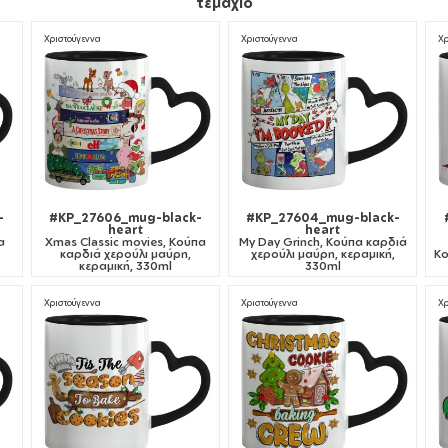
τεμάχιο
Χριστούγεννα
Χριστούγεννα
Χρ
-
#KP_27606_mug-black-
#KP_27604_mug-black-
heart
heart
α
Xmas Classic movies, Κούπα
My Day Grinch, Κούπα καρδιά
καρδιά χερούλι μαύρη,
χερούλι μαύρη, κεραμική,
Κο
κεραμική, 330ml
330ml
Χριστούγεννα
Χριστούγεννα
Χρ