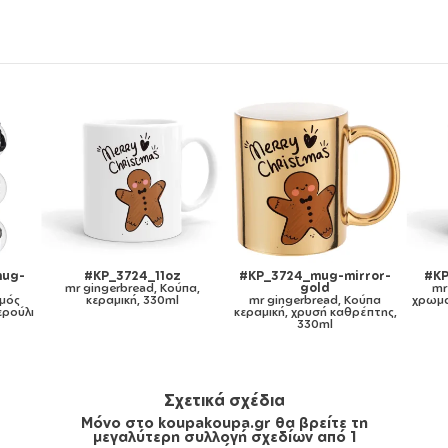
ug-mirror-
#KP_3724_11ozcBLACK
#KP_3724_metaldouble
ld
mr gingerbread, Κούπα
mr gingerbread, Κούπα
read, Κούπα
χρωματιστή μαύρη, κεραμική,
Ανοξείδωτη διπλού
σή καθρέπτης,
330ml
τοιχώματος 300ml
0ml
Σχετικά σχέδια
Μόνο στο koupakoupa.gr θα βρείτε τη
μεγαλύτερη συλλογή σχεδίων από 1