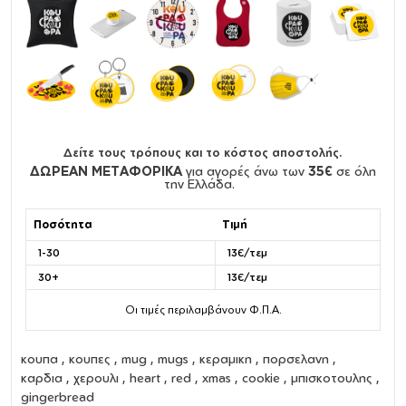
Δείτε τους τρόπους και το κόστος αποστολής.
ΔΩΡΕΑΝ ΜΕΤΑΦΟΡΙΚΑ
για αγορές άνω των
35€
σε όλη
την Ελλάδα.
Ποσότητα
Τιμή
1-30
13€/τεμ
30+
13€/τεμ
Οι τιμές περιλαμβάνουν Φ.Π.Α.
κουπα
,
κουπες
,
mug
,
mugs
,
κεραμικη
,
πορσελανη
,
καρδια
,
χερουλι
,
heart
, red , xmas , cookie , μπισκοτουλης ,
gingerbread