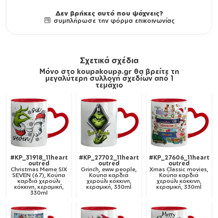
Δεν βρήκες αυτό που ψάχνεις?
συμπλήρωσε την φόρμα επικοινωνίας
Σχετικά σχέδια
Μόνο στο koupakoupa.gr θα βρείτε τη
μεγαλύτερη συλλογή σχεδίων από 1
τεμάχιο
#KP_31918_11heart
#KP_27702_11heart
#KP_27606_11heart
outred
outred
outred
Christmas Meme SIX
Grinch, eww people,
Xmas Classic movies,
SEVEN (67), Κούπα
Κούπα καρδιά
Κούπα καρδιά
καρδιά χερούλι
χερούλι κόκκινη,
χερούλι κόκκινη,
κόκκινη, κεραμική,
κεραμική, 330ml
κεραμική, 330ml
330ml