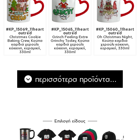
#KP_15069_11heart
#KP_15065_11heart
#KP_15060_11heart
outred
outred
outred
Christmas Cookie
Grinch Feeling Extra
Oh Christmas Night,
Baking Crew, Κούπα
Grinchy Today, Κούπα
Κούπα καρδιά
καρδιά χερούλι
καρδιά χερούλι
χερούλι κόκκινη,
κόκκινη, κεραμική,
κόκκινη, κεραμική,
κεραμική, 330ml
330ml
330ml
περισσότερα προϊόντα...
Επιλογή είδους