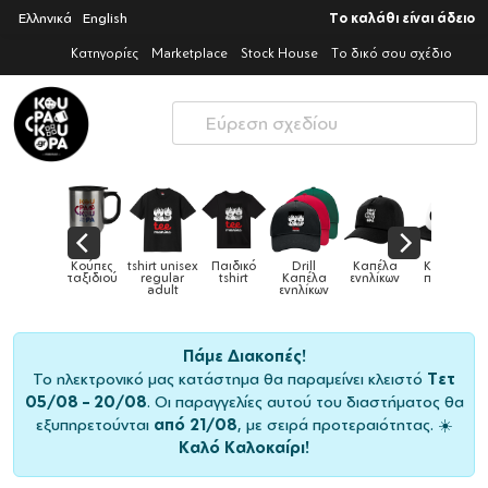
Ελληνικά
English
Το καλάθι είναι άδειο
Κατηγορίες
Marketplace
Stock House
Το δικό σου σχέδιο
rt unisex
Παιδικό
Drill
Καπέλα
Καπέλα
Κούπες
Κούπες
gular
tshirt
Καπέλα
ενηλίκων
παιδικά
ειδικές
χρ
dult
ενηλίκων
Πάμε Διακοπές!
Το ηλεκτρονικό μας κατάστημα θα παραμείνει κλειστό
Τετ
05/08 – 20/08
. Οι παραγγελίες αυτού του διαστήματος θα
εξυπηρετούνται
από 21/08
, με σειρά προτεραιότητας. ☀️
Καλό Καλοκαίρι!