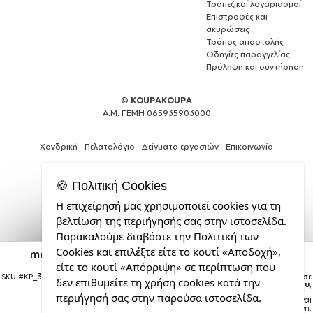
Τραπεζικοί λογαριασμοί
Επιστροφές και
ακυρώσεις
Τρόπος αποστολής
Οδηγίες παραγγελίας
Πρόληψη και συντήρηση
©
KOUPAKOUPA
Α.Μ. ΓΕΜΗ 065935903000
Χονδρική
Πελατολόγιο
Δείγματα εργασιών
Επικοινωνία
🍪 Πολιτική Cookies
Η επιχείρησή μας χρησιμοποιεί cookies για τη
Expert
βελτίωση της περιήγησής σας στην ιστοσελίδα.
Web
Παρακαλούμε διαβάστε την Πολιτική των
Development
Cookies και επιλέξτε είτε το κουτί «Αποδοχή»,
Services
mr gingerbread, Κούπα καρδιά χερούλι κόκκινη,
κεραμική, 330ml
από
είτε το κουτί «Απόρριψη» σε περίπτωση που
την
SKU #
KP_3724_11heartoutred
Η παραγγελία σας θα παραδοθεί σε
δεν επιθυμείτε τη χρήση cookies κατά την
courier έως την
Τρίτη 18 Αυγούστου
,
CDL.gr
περιήγησή σας στην παρούσα ιστοσελίδα.
Σημείωση:
Η παράδοση στο courier είναι
εκτιμώμενη.