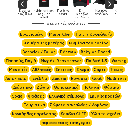
shirt unisex
Παιδικό
Drill
Καπέλα
Καπέλα
Κούπες
Κούπες
regular
tshirt
Καπέλα
ενηλίκων
παιδικά
ειδικές
adult
ενηλίκων
Θεματικές ενότητες
Ερωτευμένοι
MasterChef
Για την δασκάλα/ο
Η ημέρα της μητέρας
Η ημέρα του πατέρα
Bachelor / Γάμος
Βάπτιση
Baby on Board
Παππούς, Γιαγιά
Μωράκι Baby shower
Παιδικά 1-5
Gaming
Μουσικές
Αθλητικές
Επέτειος
Σινεμά
Σειρές
Ήρωες
Auto/moto
Γενέθλια
Ζωάκια
Εργασία
Geek
Μαθητικές
Διάστημα
Ζώδια
Θρησκευτικά
Πολιτική
Ψάρεμα
Social
Φράσεις
Ελληνικά σύμβολα
Σημαίες κρατών
Τουριστικά
Σώματα ασφαλείας / Δημόσιο
Κονκάρδες παρέλασης
Καπέλα CHEF
'Ολα τα σχέδια
περισσότερες κατηγορίες