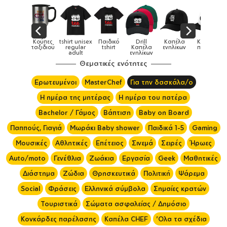
Παιδικό
Drill
Καπέλα
Καπέλα
Κούπες
Κούπες
Κούπες
tshirt
Καπέλα
ενηλίκων
παιδικά
ειδικές
χρωματιστέ
ενηλίκων
Θεματικές ενότητες
Ερωτευμένοι
MasterChef
Για την δασκάλα/ο
Η ημέρα της μητέρας
Η ημέρα του πατέρα
Bachelor / Γάμος
Βάπτιση
Baby on Board
Παππούς, Γιαγιά
Μωράκι Baby shower
Παιδικά 1-5
Gaming
Μουσικές
Αθλητικές
Επέτειος
Σινεμά
Σειρές
Ήρωες
Auto/moto
Γενέθλια
Ζωάκια
Εργασία
Geek
Μαθητικές
Διάστημα
Ζώδια
Θρησκευτικά
Πολιτική
Ψάρεμα
Social
Φράσεις
Ελληνικά σύμβολα
Σημαίες κρατών
Τουριστικά
Σώματα ασφαλείας / Δημόσιο
Κονκάρδες παρέλασης
Καπέλα CHEF
'Ολα τα σχέδια