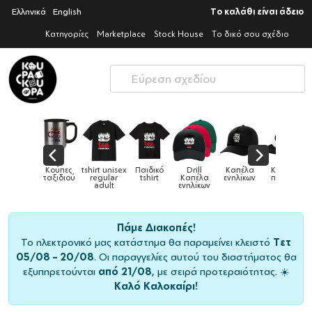
Ελληνικά
English
Το καλάθι είναι άδειο
Κατηγορίες
Marketplace
Stock House
Το δικό σου σχέδιο
Παιδικό
Drill
Καπέλα
Καπέλα
Κούπες
Κούπες
Κούπες
tshirt
Καπέλα
ενηλίκων
παιδικά
ειδικές
χρωματιστέ
ενηλίκων
Πάμε Διακοπές!
Το ηλεκτρονικό μας κατάστημα θα παραμείνει κλειστό
Τετ
05/08 – 20/08
. Οι παραγγελίες αυτού του διαστήματος θα
εξυπηρετούνται
από 21/08
, με σειρά προτεραιότητας. ☀️
Καλό Καλοκαίρι!