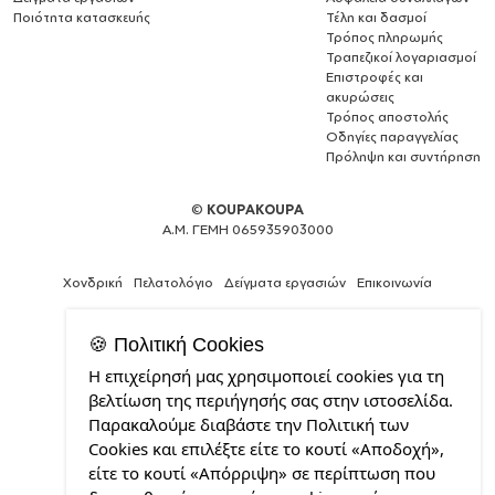
Ποιότητα κατασκευής
Τέλη και δασμοί
Τρόπος πληρωμής
Τραπεζικοί λογαριασμοί
Επιστροφές και
ακυρώσεις
Τρόπος αποστολής
Οδηγίες παραγγελίας
Πρόληψη και συντήρηση
©
KOUPAKOUPA
Α.Μ. ΓΕΜΗ 065935903000
Χονδρική
Πελατολόγιο
Δείγματα εργασιών
Επικοινωνία
🍪 Πολιτική Cookies
Η επιχείρησή μας χρησιμοποιεί cookies για τη
Θέλεις
βελτίωση της περιήγησής σας στην ιστοσελίδα.
και
Παρακαλούμε διαβάστε την Πολιτική των
εσύ
Cookies και επιλέξτε είτε το κουτί «Αποδοχή»,
μια
επαγγελματική
είτε το κουτί «Απόρριψη» σε περίπτωση που
ιστοσελίδα;