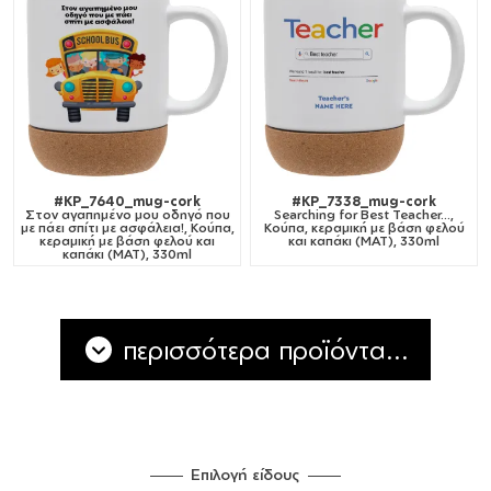
#KP_7640_mug-cork
#KP_7338_mug-cork
Στον αγαπημένο μου οδηγό που
Searching for Best Teacher...,
με πάει σπίτι με ασφάλεια!, Κούπα,
Κούπα, κεραμική με βάση φελού
κεραμική με βάση φελού και
και καπάκι (ΜΑΤ), 330ml
καπάκι (ΜΑΤ), 330ml
περισσότερα προϊόντα...
Επιλογή είδους