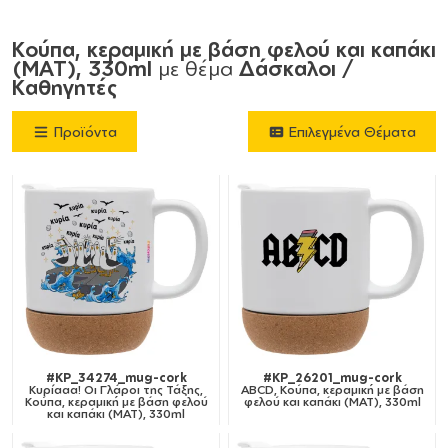
Κούπα, κεραμική με βάση φελού και καπάκι
(ΜΑΤ), 330ml
με θέμα
Δάσκαλοι /
Καθηγητές
Προϊόντα
Επιλεγμένα Θέματα
#KP_34274_mug-cork
#KP_26201_mug-cork
Κυρίααα! Οι Γλάροι της Τάξης,
ABCD, Κούπα, κεραμική με βάση
Κούπα, κεραμική με βάση φελού
φελού και καπάκι (ΜΑΤ), 330ml
και καπάκι (ΜΑΤ), 330ml