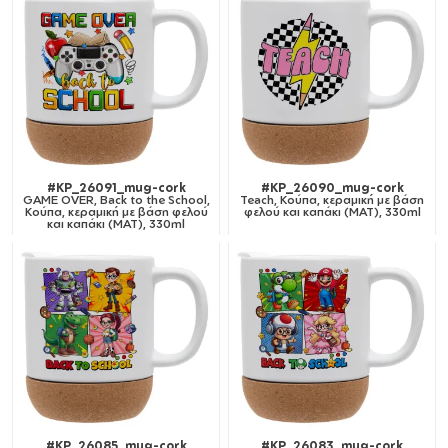
#KP_26091_mug-cork
#KP_26090_mug-cork
GAME OVER, Back to the School,
Teach, Κούπα, κεραμική με βάση
Κούπα, κεραμική με βάση φελού
φελού και καπάκι (ΜΑΤ), 330ml
και καπάκι (ΜΑΤ), 330ml
#KP_26085_mug-cork
#KP_26083_mug-cork