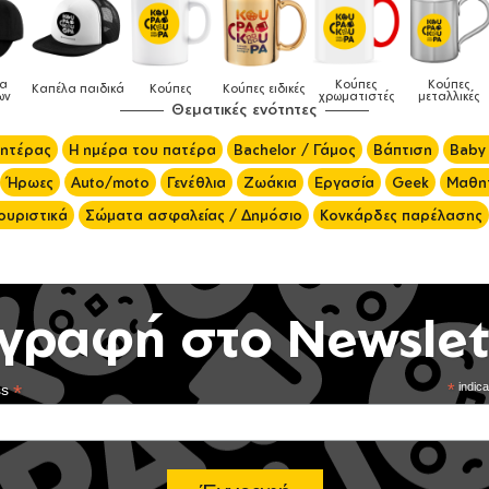
Κούπες
Κούπες
Δοχεία
ά
Κούπες
Κούπες ειδικές
χρωματιστές
μεταλλικές
φαγητού
Θεματικές ενότητες
μητέρας
Η ημέρα του πατέρα
Bachelor / Γάμος
Βάπτιση
Baby
Ήρωες
Auto/moto
Γενέθλια
Ζωάκια
Εργασία
Geek
Μαθητ
ουριστικά
Σώματα ασφαλείας / Δημόσιο
Κονκάρδες παρέλασης
γραφή στο Newslet
*
*
indica
ss