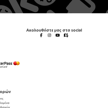
Ακολουθήστε μας στα social
γορών
ης
δομένα
λλαγών