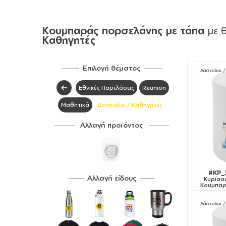
Κουμπαράς πορσελάνης με τάπα
με 
Καθηγητές
Επιλογή θέματος
Δάσκαλοι /
Εθνικές Παρελάσεις
Reunion
Μαθητικά
Δάσκαλοι / Καθηγητές
Αλλαγή προϊόντος
#KP_
Αλλαγή είδους
Κυρίααα
Κουμπαρ
Δάσκαλοι /