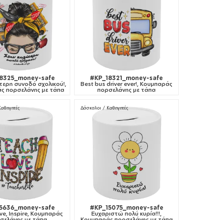
8325_money-safe
#KP_18321_money-safe
τερη συνοδό σχολικού!,
Best bus driver ever!, Κουμπαράς
ς πορσελάνης με τάπα
πορσελάνης με τάπα
Καθηγητές
Δάσκαλοι / Καθηγητές
5636_money-safe
#KP_15075_money-safe
ve, Inspire, Κουμπαράς
Ευχαριστώ πολύ κυρία!!!,
σελάνης με τάπα
Κουμπαράς πορσελάνης με τάπα