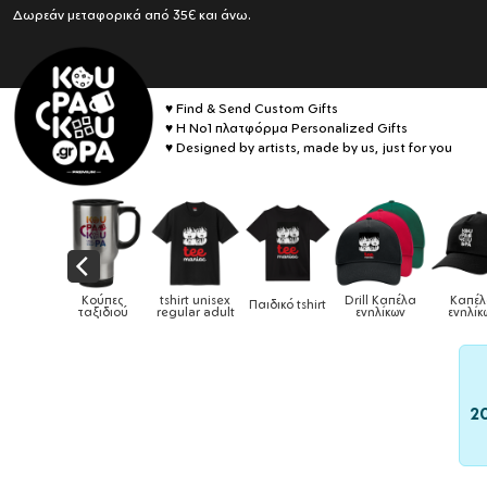
Δωρεάν μεταφορικά από 35€ και άνω.
♥ Find & Send Custom Gifts
♥ Η No1 πλατφόρμα Personalized Gifts
♥ Designed by artists, made by us, just for you
tshirt unisex
Drill Καπέλα
Καπέλα
Παιδικό tshirt
Καπέλα παιδικά
regular adult
ενηλίκων
ενηλίκων
2