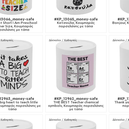
13066_money-safe
#KP_13065_money-safe
#KP_1
t Short I Am Preschool
Κατσούλα, Κουμπαράς
Bonjour,
her Size, Κουμπαράς
πορσελάνης με τάπα
ρσελάνης με τάπα
 Καθηγητές
Δάσκαλοι / Καθηγητές
Δάσκαλοι / 
12963_money-safe
#KP_12962_money-safe
#KP_1
 big heart to teach little
THE BEST Teacher chemical
Thank yo
ουμπαράς πορσελάνης με
symbols, Κουμπαράς πορσελάνης
πορ
τάπα
με τάπα
 Καθηγητές
Δάσκαλοι / Καθηγητές
Δάσκαλοι / 