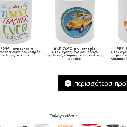
7644_money-safe
#KP_7642_money-safe
#KP_
teacher ever!, Κουμπαράς
Στον αγαπημένο μου οδηγό
Στον αγα
ρσελάνης με τάπα
σχολικού!, Κουμπαράς πορσελάνης
με πάει
με τάπα
Κουμπαρά
περισσότερα προϊ
Επιλογή είδους