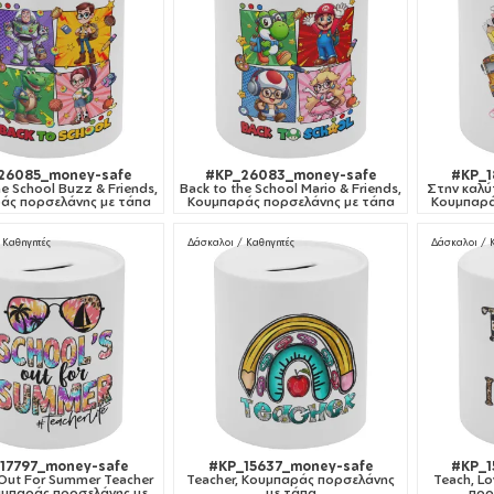
26085_money-safe
#KP_26083_money-safe
#KP_1
he School Buzz & Friends,
Back to the School Mario & Friends,
Στην καλύ
άς πορσελάνης με τάπα
Κουμπαράς πορσελάνης με τάπα
Κουμπαρά
 Καθηγητές
Δάσκαλοι / Καθηγητές
Δάσκαλοι / 
17797_money-safe
#KP_15637_money-safe
#KP_1
 Out For Summer Teacher
Teacher, Κουμπαράς πορσελάνης
Teach, Lo
ουμπαράς πορσελάνης με
με τάπα
πορ