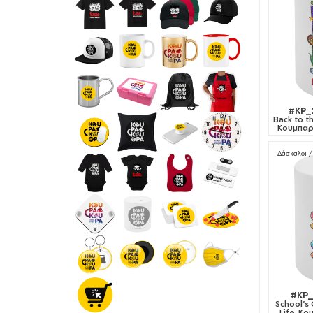
#KP_
Back to t
Κουμπαρ
Δάσκαλοι /
#KP_
School's
Life, Κ