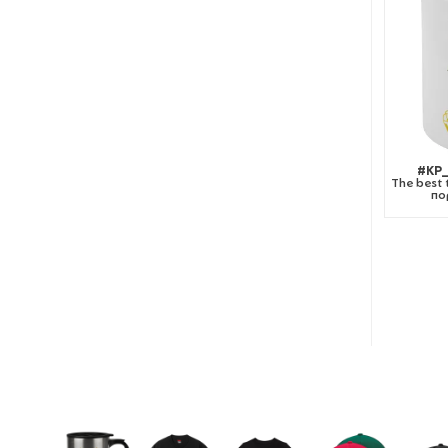
#KP_
The best 
πο