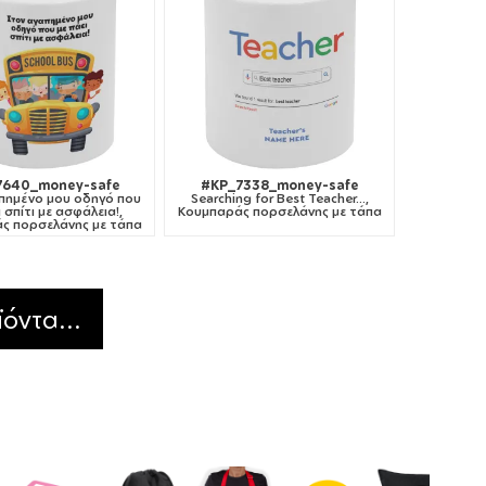
7640_money-safe
#KP_7338_money-safe
πημένο μου οδηγό που
Searching for Best Teacher...,
 σπίτι με ασφάλεια!,
Κουμπαράς πορσελάνης με τάπα
ς πορσελάνης με τάπα
όντα...