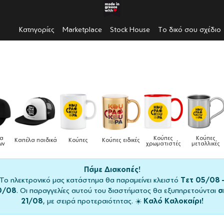
Κατηγορίες
Marketplace
Stock House
Το δικό σου σχέδιο
Κούπες
Κούπες
Δοχεία
Κούπες
Κούπες ειδικές
Τσ
χρωματιστές
μεταλλικές
φαγητού
Πάμε Διακοπές!
Το ηλεκτρονικό μας κατάστημα θα παραμείνει κλειστό
Τετ 05/08 
0/08
. Οι παραγγελίες αυτού του διαστήματος θα εξυπηρετούνται
α
21/08
, με σειρά προτεραιότητας. ☀️
Καλό Καλοκαίρι!