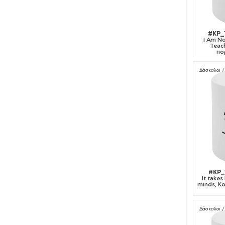
#KP_
I Am No
Teac
πο
Δάσκαλοι /
#KP_
It takes
minds, Κ
Δάσκαλοι /