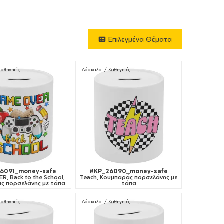
Επιλεγμένα Θέματα
Καθηγητές
Δάσκαλοι / Καθηγητές
6091_money-safe
#KP_26090_money-safe
, Back to the School,
Teach, Κουμπαράς πορσελάνης με
ς πορσελάνης με τάπα
τάπα
Καθηγητές
Δάσκαλοι / Καθηγητές