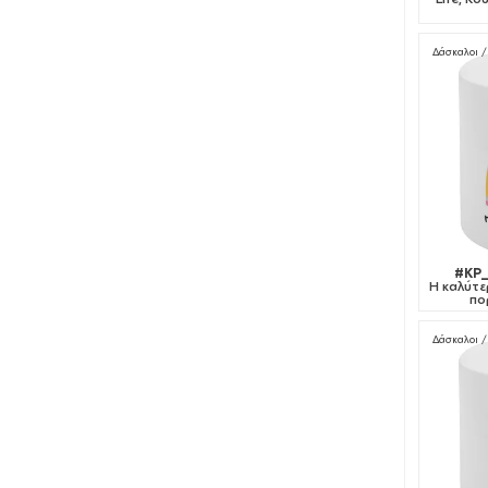
Δάσκαλοι /
#KP_
Η καλύτε
πο
Δάσκαλοι /