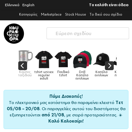
Ελληνικά
English
Το καλάθι είναι άδειο
Κατηγορίες
Marketplace
Stock House
Το δικό σου σχέδιο
ex
Παιδικό
Drill
Καπέλα
Καπέλα
Κούπες
Κούπε
Κούπες
tshirt
Καπέλα
ενηλίκων
παιδικά
ειδικές
χρωματισ
ενηλίκων
Πάμε Διακοπές!
Το ηλεκτρονικό μας κατάστημα θα παραμείνει κλειστό
Τετ
05/08 – 20/08
. Οι παραγγελίες αυτού του διαστήματος θα
εξυπηρετούνται
από 21/08
, με σειρά προτεραιότητας. ☀️
Καλό Καλοκαίρι!