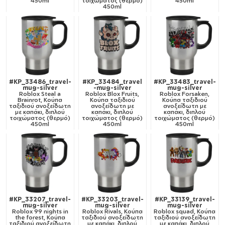
450ml
τοιχώματος (θερμό)
450ml
450ml
#KP_33486_travel-
#KP_33484_travel
#KP_33483_travel-
mug-silver
-mug-silver
mug-silver
Roblox Steal a
Roblox Blox Fruits,
Roblox Forsaken,
Brainrot, Κούπα
Κούπα ταξιδιού
Κούπα ταξιδιού
ταξιδιού ανοξείδωτη
ανοξείδωτη με
ανοξείδωτη με
με καπάκι, διπλού
καπάκι, διπλού
καπάκι, διπλού
τοιχώματος (θερμό)
τοιχώματος (θερμό)
τοιχώματος (θερμό)
450ml
450ml
450ml
#KP_33207_travel-
#KP_33203_travel-
#KP_33139_travel-
mug-silver
mug-silver
mug-silver
Roblox 99 nights in
Roblox Rivals, Κούπα
Roblox squad, Κούπα
the forest, Κούπα
ταξιδιού ανοξείδωτη
ταξιδιού ανοξείδωτη
ταξιδιού ανοξείδωτη
με καπάκι, διπλού
με καπάκι, διπλού