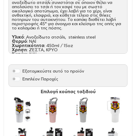
ανοξείδωτο ατσάλι συνιστάται σε όποιον θέλει να
απολαύσει το τσάι ή τον καφέ του με σωστό
οικολογικό αποτύπωμα, έχει λαβή για το χέρι, είναι
ανθεκτική, ελαφριά, και κάθεται τέλεια στις θήκες
ποτηριών του αυτοκινήτου. Το καπάκι διαθέτει λαβή
περιστροφής 45° για άνοιγμα και κλείσιμο της οπής για
το καλαμάκι ή της πόσης.
Υλικό
: Ανοξείδωτο ατσάλι, stainless steel
Θερμό
: ΝΑΙ
Χωρητικότητα
: 450ml / 15oz
Χρήση
: ΖΕΣΤΑ, ΚΡΥΟ
Καπάκι
: NAI
Χερούλι
: ΝΑΙ
Για θήκη αυτοκινήτου
: ΝΑΙ
Όξινα
: ΝΑΙ
Εξατομικεύστε αυτό το προϊόν
Παρατήρηση
: Τα παγούρια/θερμός με καπάκι που
Επιπλέον Παροχές
διαθέτει ανοιγόμενα μέρη (στόμιο ή κουμπί) δεν
διαθέτουν βιδωτό μηχανισμό ασφαλείας. Προσφέρουν
μόνο βασική προστασία από διαρροές και είναι πιθανό,
Επιλογή κούπας ταξιδιού
σε πλάγια ή ανάποδη θέση, καθώς και σε τσάντα με
έντονη κίνηση, να παρουσιαστούν διαρροές από το
καπάκι.