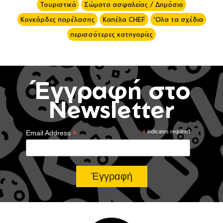
Τουριστικά
Σώματα ασφαλείας / Δημόσιο
Κονκάρδες παρέλασης
Καπέλα CHEF
'Ολα τα σχέδια
περισσότερες κατηγορίες
Έγγραφή στο
Newsletter
*
*
indicates required
Email Address