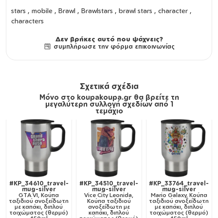
stars , mobile , Brawl , Brawlstars , brawl stars , character ,
characters
Δεν βρήκες αυτό που ψάχνεις?
συμπλήρωσε την φόρμα επικοινωνίας
Σχετικά σχέδια
Μόνο στο koupakoupa.gr θα βρείτε τη
μεγαλύτερη συλλογή σχεδίων από 1
τεμάχιο
#KP_34610_travel-
#KP_34510_travel-
#KP_33764_travel-
mug-silver
mug-silver
mug-silver
GTA VI, Κούπα
Vice City Leonida,
Mario Galaxy, Κούπα
ταξιδιού ανοξείδωτη
Κούπα ταξιδιού
ταξιδιού ανοξείδωτη
με καπάκι, διπλού
ανοξείδωτη με
με καπάκι, διπλού
τοιχώματος (θερμό)
καπάκι, διπλού
τοιχώματος (θερμό)