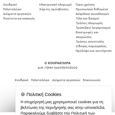
Χονδρική
Ηλεκτρονική πληρωμή
Όροι χρήσης
Πελατολόγιο
Χάρτης πρόσβασης
Προσωπικά δεδομένα
Δείγματα εργασιών
Ασφάλεια συναλλαγών
Ποιότητα κατασκευής
Τέλη και δασμοί
Τρόπος πληρωμής
Τραπεζικοί λογαριασμοί
Επιστροφές και
ακυρώσεις
Τρόπος αποστολής
Οδηγίες παραγγελίας
Πρόληψη και συντήρηση
©
KOUPAKOUPA
Α.Μ. ΓΕΜΗ 065935903000
Χονδρική
Πελατολόγιο
Δείγματα εργασιών
Επικοινωνία
🍪 Πολιτική Cookies
Η επιχείρησή μας χρησιμοποιεί cookies για τη
Expert
βελτίωση της περιήγησής σας στην ιστοσελίδα.
Web
Παρακαλούμε διαβάστε την Πολιτική των
Development