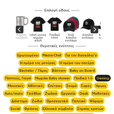
Επιλογή είδους
sex
Παιδικό
Drill
Καπέλα
Καπέλα
Κούπες
Κούπ
Κούπες
r
tshirt
Καπέλα
ενηλίκων
παιδικά
ειδικές
χρωματι
ενηλίκων
Θεματικές ενότητες
Ερωτευμένοι
MasterChef
Για την δασκάλα/ο
Η ημέρα της μητέρας
Η ημέρα του πατέρα
Bachelor / Γάμος
Βάπτιση
Baby on Board
Παππούς, Γιαγιά
Μωράκι Baby shower
Παιδικά 1-5
Gaming
Μουσικές
Αθλητικές
Επέτειος
Σινεμά
Σειρές
Ήρωες
Auto/moto
Γενέθλια
Ζωάκια
Εργασία
Geek
Μαθητικές
Διάστημα
Ζώδια
Θρησκευτικά
Πολιτική
Ψάρεμα
Social
Φράσεις
Ελληνικά σύμβολα
Σημαίες κρατών