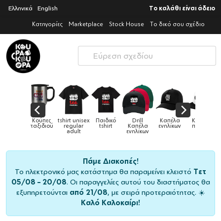
Ελληνικά
English
Το καλάθι είναι άδειο
Κατηγορίες
Marketplace
Stock House
Το δικό σου σχέδιο
Παιδικά
Κούπες
tshirt unisex
Παιδικό
Drill
Καπέλα
Καπέλα
αγούρια &
ταξιδιού
regular
tshirt
Καπέλα
ενηλίκων
παιδικά
Κούπες
adult
ενηλίκων
Πάμε Διακοπές!
Το ηλεκτρονικό μας κατάστημα θα παραμείνει κλειστό
Τετ
05/08 – 20/08
. Οι παραγγελίες αυτού του διαστήματος θα
εξυπηρετούνται
από 21/08
, με σειρά προτεραιότητας. ☀️
Καλό Καλοκαίρι!