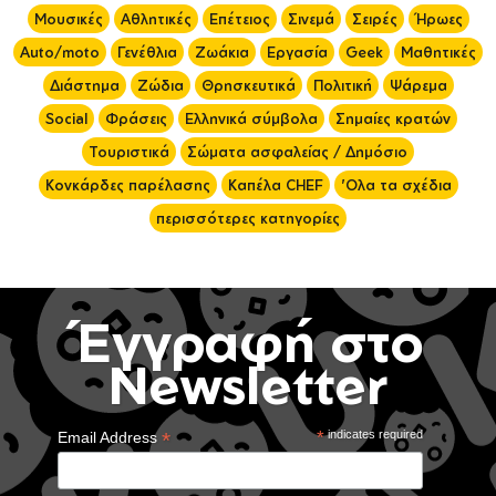
Μουσικές
Αθλητικές
Επέτειος
Σινεμά
Σειρές
Ήρωες
Auto/moto
Γενέθλια
Ζωάκια
Εργασία
Geek
Μαθητικές
Διάστημα
Ζώδια
Θρησκευτικά
Πολιτική
Ψάρεμα
Social
Φράσεις
Ελληνικά σύμβολα
Σημαίες κρατών
Τουριστικά
Σώματα ασφαλείας / Δημόσιο
Κονκάρδες παρέλασης
Καπέλα CHEF
'Ολα τα σχέδια
περισσότερες κατηγορίες
Έγγραφή στο
Newsletter
*
*
indicates required
Email Address