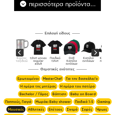
περισσότερα προϊόντα...
Επιλογή είδους
 unisex
Παιδικό
Drill
Καπέλα
Καπέλα
Κούπες
Κ
Κούπες
ular
tshirt
Καπέλα
ενηλίκων
παιδικά
ειδικές
χρω
ult
ενηλίκων
Θεματικές ενότητες
Ερωτευμένοι
MasterChef
Για την δασκάλα/ο
Η ημέρα της μητέρας
Η ημέρα του πατέρα
Bachelor / Γάμος
Βάπτιση
Baby on Board
Παππούς, Γιαγιά
Μωράκι Baby shower
Παιδικά 1-5
Gaming
Μουσικές
Αθλητικές
Επέτειος
Σινεμά
Σειρές
Ήρωες