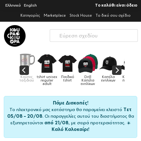
Ελληνικά
English
Το καλάθι είναι άδειο
Κατηγορίες
Marketplace
Stock House
Το δικό σου σχέδιο
nisex
Παιδικό
Drill
Καπέλα
Καπέλα
Κούπες
Κού
Κούπες
ar
tshirt
Καπέλα
ενηλίκων
παιδικά
ειδικές
χρωμα
t
ενηλίκων
Πάμε Διακοπές!
Το ηλεκτρονικό μας κατάστημα θα παραμείνει κλειστό
Τετ
05/08 – 20/08
. Οι παραγγελίες αυτού του διαστήματος θα
εξυπηρετούνται
από 21/08
, με σειρά προτεραιότητας. ☀️
Καλό Καλοκαίρι!