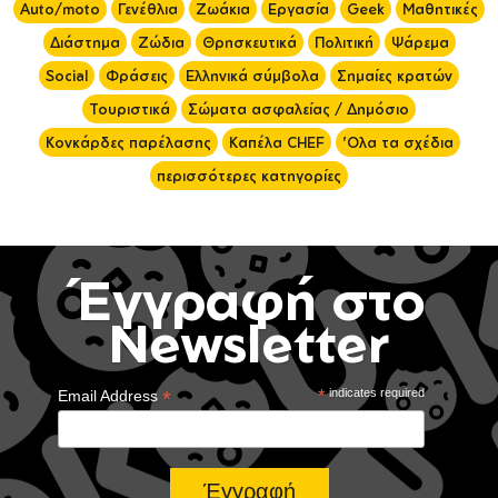
Auto/moto
Γενέθλια
Ζωάκια
Εργασία
Geek
Μαθητικές
Διάστημα
Ζώδια
Θρησκευτικά
Πολιτική
Ψάρεμα
Social
Φράσεις
Ελληνικά σύμβολα
Σημαίες κρατών
Τουριστικά
Σώματα ασφαλείας / Δημόσιο
Κονκάρδες παρέλασης
Καπέλα CHEF
'Ολα τα σχέδια
περισσότερες κατηγορίες
Έγγραφή στο
Newsletter
*
*
indicates required
Email Address