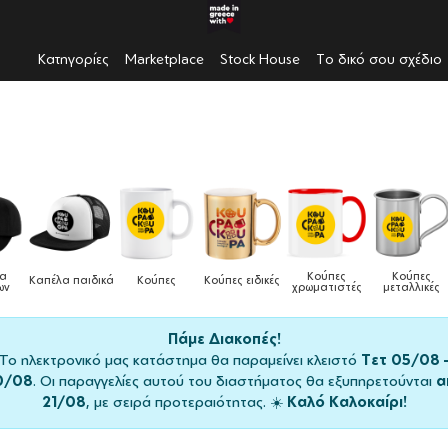
Κατηγορίες
Marketplace
Stock House
Το δικό σου σχέδιο
Κούπες
Κούπες
Δοχεία
Κούπες
Κούπες ειδικές
Τσ
χρωματιστές
μεταλλικές
φαγητού
Πάμε Διακοπές!
Το ηλεκτρονικό μας κατάστημα θα παραμείνει κλειστό
Τετ 05/08 
0/08
. Οι παραγγελίες αυτού του διαστήματος θα εξυπηρετούνται
α
21/08
, με σειρά προτεραιότητας. ☀️
Καλό Καλοκαίρι!