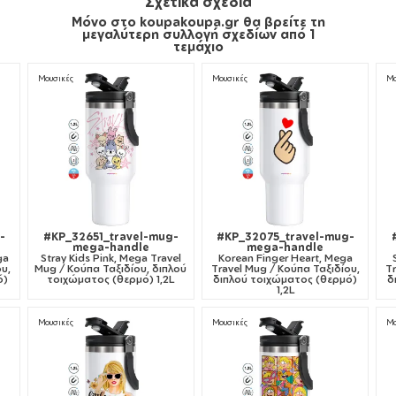
Σχετικά σχέδια
Μόνο στο koupakoupa.gr θα βρείτε τη
μεγαλύτερη συλλογή σχεδίων από 1
τεμάχιο
Μουσικές
Μουσικές
Μ
-
#KP_32651_travel-mug-
#KP_32075_travel-mug-
mega-handle
mega-handle
ga
Stray Kids Pink, Mega Travel
Korean Finger Heart, Mega
υ,
Mug / Κούπα Ταξιδίου, διπλού
Travel Mug / Κούπα Ταξιδίου,
Tr
ό)
τοιχώματος (θερμό) 1,2L
διπλού τοιχώματος (θερμό)
δ
1,2L
Μουσικές
Μουσικές
Μ