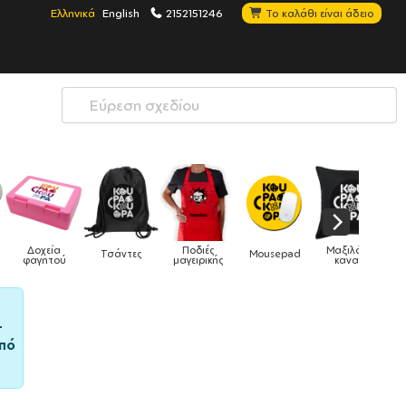
Ελληνικά
English
2152151246
Το καλάθι είναι άδειο
Ποδιές
Μαξιλάρια
άντες
Mousepad
Phone Holders
Ρολόγι
μαγειρικής
καναπέ
–
πό