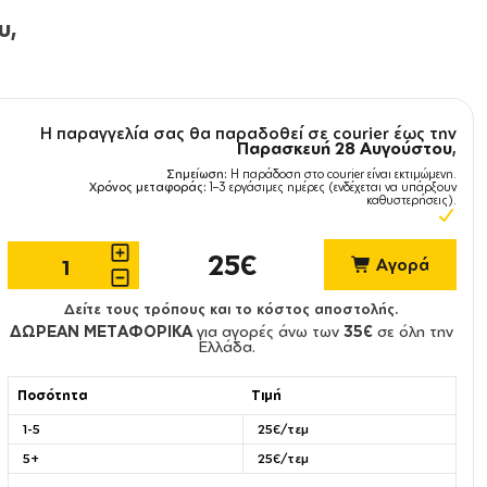
υ,
Η παραγγελία σας θα παραδοθεί σε courier έως την
Παρασκευή 28 Αυγούστου
,
Σημείωση:
Η παράδοση στο courier είναι εκτιμώμενη.
Χρόνος μεταφοράς:
1–3 εργάσιμες ημέρες (ενδέχεται να υπάρξουν
καθυστερήσεις).
25€
Αγορά
Δείτε τους τρόπους και το κόστος αποστολής.
ΔΩΡΕΑΝ ΜΕΤΑΦΟΡΙΚΑ
για αγορές άνω των
35€
σε όλη την
Ελλάδα.
Ποσότητα
Τιμή
1-5
25€/τεμ
5+
25€/τεμ