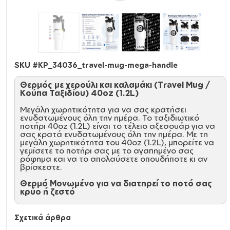
SKU #
KP_34036_travel-mug-mega-handle
Θερμός με χερούλι και καλαμάκι (Travel Mug /
Κούπα Ταξιδίου) 40oz (1.2L)
Μεγάλη χωρητικότητα για να σας κρατήσει
ενυδατωμένους όλη την ημέρα. Το ταξιδιωτικό
ποτήρι 40oz (1.2L) είναι το τέλειο αξεσουάρ για να
σας κρατά ενυδατωμένους όλη την ημέρα. Με τη
μεγάλη χωρητικότητα του 40oz (1.2L), μπορείτε να
γεμίσετε το ποτήρι σας με το αγαπημένο σας
ρόφημα και να το απολαύσετε οπουδήποτε κι αν
βρίσκεστε.
Θερμό Μονωμένο για να διατηρεί το ποτό σας
κρύο ή ζεστό
Το ποτήρι είναι μονωμένο με διπλό τοίχωμα για να
διατηρεί το ποτό σας κρύο ή ζεστό για ώρες. Είτε
Σχετικά άρθρα
πρόκειται για ένα δροσιστικό ποτήρι νερό ή ένα