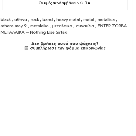
Οι τιμές περιλαμβάνουν Φ.Π.Α.
black , αθηνα , rock , band , heavy metal , metal , metallica ,
athens may 9 , metalaika , μεταλαικα , συναυλια , ENTER ZORBA
ΜΕΤΑΛΑΪΚΑ — Nothing Else Sirtaki
Δεν βρήκες αυτό που ψάχνεις?
συμπλήρωσε την φόρμα επικοινωνίας