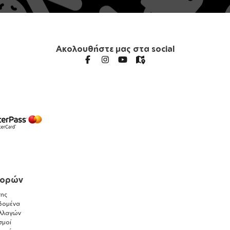
Ακολουθήστε μας στα social
γορών
ης
δομένα
λλαγών
σμοί