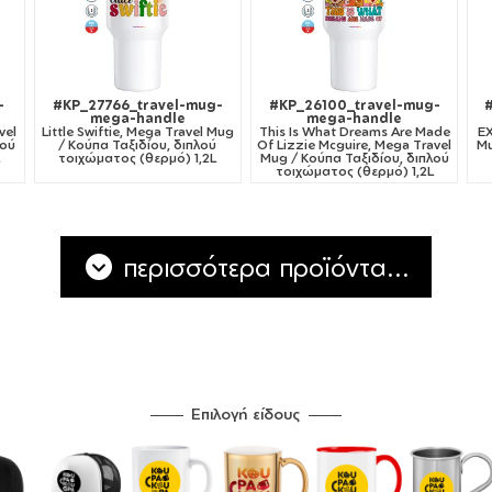
-
#KP_27766_travel-mug-
#KP_26100_travel-mug-
mega-handle
mega-handle
vel
Little Swiftie, Mega Travel Mug
This Is What Dreams Are Made
EX
λού
/ Κούπα Ταξιδίου, διπλού
Of Lizzie Mcguire, Mega Travel
Mu
τοιχώματος (θερμό) 1,2L
Mug / Κούπα Ταξιδίου, διπλού
τοιχώματος (θερμό) 1,2L
περισσότερα προϊόντα...
Επιλογή είδους