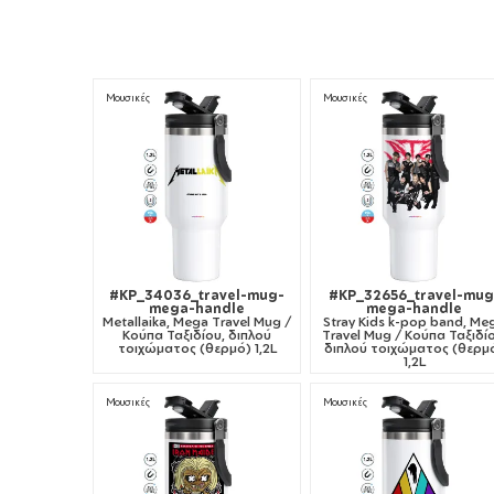
Περιεχέι πλαστικό καλαμάκι
Παρατήρηση
: Τα παγούρια/θερμός με καπάκι που
διαθέτει ανοιγόμενα μέρη (στόμιο ή κουμπί) δεν
διαθέτουν βιδωτό μηχανισμό ασφαλείας.
Προσφέρουν μόνο βασική προστασία από
Μουσικές
Μουσικές
διαρροές και είναι πιθανό, σε πλάγια ή ανάποδη
θέση, καθώς και σε τσάντα με έντονη κίνηση, να
παρουσιαστούν διαρροές από το καπάκι.
#KP_34036_travel-mug-
#KP_32656_travel-mug
mega-handle
mega-handle
Metallaika, Mega Travel Mug /
Stray Kids k-pop band, Me
Κούπα Ταξιδίου, διπλού
Travel Mug / Κούπα Ταξιδίο
τοιχώματος (θερμό) 1,2L
διπλού τοιχώματος (θερμ
1,2L
Μουσικές
Μουσικές