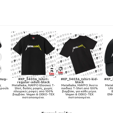
irt-kid-
#KP_34036_cap-ultimate-
#KP_34036_cap-original-
black
white
ΥΡΟ Άνετο
Metallaika, Καπέλο Ενηλίκων
Metallaika, Πεντάφυλλο
 από 100%
Ultimate ΜΑΥΡΟ, (100%
καπέλο Λευκό, 100%
άθε μέρα.
ΒΑΜΒΑΚΕΡΟ DRILL,
Βαμβακερό (Twill), με
KO-TEX
ΕΝΗΛΙΚΩΝ, UNISEX, ONE
ρύθμιση, unisex
μένο.
SIZE)