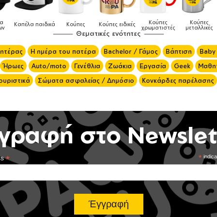
Κούπες
Κούπες
Δοχεία
ά
Κούπες
Κούπες ειδικές
χρωματιστές
μεταλλικές
φαγητού
Θεματικές ενότητες
μητέρας
Η ημέρα του πατέρα
Bachelor / Γάμος
Βάπτιση
Baby
Ήρωες
Auto/moto
Γενέθλια
Ζωάκια
Εργασία
Geek
Μαθητ
ουριστικά
Σώματα ασφαλείας / Δημόσιο
Κονκάρδες παρέλασης
γραφή στο Newslet
*
*
indica
ss