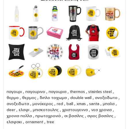
παγουρι
,
παγουρινο
,
παγουρια
,
thermos
,
stainles steel
,
θερμο
,
θερμος
,
διπλο τοιχωμα
,
double wall
,
ανοξειδωτο
,
ανοξειδωτα
, μονόκερος , red , ball , xmas , santa , μπαλα ,
deer , ελαφι , μπισκοτουλης , χριστουγεννα , νεα χρονια ,
χρονια πολλα , πρωτοχρονιά , αι βασιλης , αγιος βασιλης ,
ελαφακι , ornament , tree