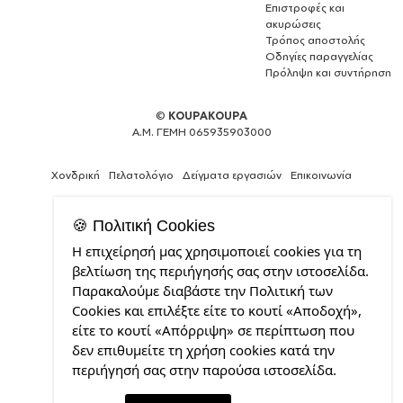
Επιστροφές και
ακυρώσεις
Τρόπος αποστολής
Οδηγίες παραγγελίας
Πρόληψη και συντήρηση
©
KOUPAKOUPA
Α.Μ. ΓΕΜΗ 065935903000
Χονδρική
Πελατολόγιο
Δείγματα εργασιών
Επικοινωνία
🍪 Πολιτική Cookies
Η επιχείρησή μας χρησιμοποιεί cookies για τη
Expert
βελτίωση της περιήγησής σας στην ιστοσελίδα.
Web
Παρακαλούμε διαβάστε την Πολιτική των
Development
Cookies και επιλέξτε είτε το κουτί «Αποδοχή»,
Services
από
είτε το κουτί «Απόρριψη» σε περίπτωση που
την
δεν επιθυμείτε τη χρήση cookies κατά την
CDL.gr
περιήγησή σας στην παρούσα ιστοσελίδα.