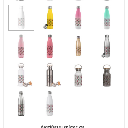
Υλικό
: Ανοξείδωτο ατσάλι (304) μέσα και έξω,
stainless steel
Χωρητικότητα
: 500ml / 17oz
Χρήση
: ΖΕΣΤΑ, ΚΡΥΟ
Καπάκι
: ΝΑΙ
Όξινα
: NAI
Δεν γίνεται υγροποιήση (Δεν ιδρώνει)
BPA Free (χωρίς την βλαβερή ουσία Δισφαινόλη Α)
Προηγμένη μόνωση διπλού τοιχώματος με κενό αέρος.
Δεν μεταφέρεται η θερμοκρασία του ροφήματος στο
εξωτερικό τοίχωμα.
Βιδωτό καπάκι με αεροστεγές και χωρίς διαρροές
κλείσιμο
Ανακυκλώσιμο
Διατίθεται επίσης σε...