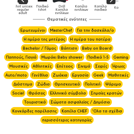
Παιδικό
Drill
Καπέλα
Καπέλα
Κούπες
Κούπες
Κούπες
tshirt
Καπέλα
ενηλίκων
παιδικά
ειδικές
χρωματιστ
ενηλίκων
Θεματικές ενότητες
Ερωτευμένοι
MasterChef
Για την δασκάλα/ο
Η ημέρα της μητέρας
Η ημέρα του πατέρα
Bachelor / Γάμος
Βάπτιση
Baby on Board
Παππούς, Γιαγιά
Μωράκι Baby shower
Παιδικά 1-5
Gaming
Μουσικές
Αθλητικές
Επέτειος
Σινεμά
Σειρές
Ήρωες
Auto/moto
Γενέθλια
Ζωάκια
Εργασία
Geek
Μαθητικές
Διάστημα
Ζώδια
Θρησκευτικά
Πολιτική
Ψάρεμα
Social
Φράσεις
Ελληνικά σύμβολα
Σημαίες κρατών
Τουριστικά
Σώματα ασφαλείας / Δημόσιο
Κονκάρδες παρέλασης
Καπέλα CHEF
'Ολα τα σχέδια
περισσότερες κατηγορίες