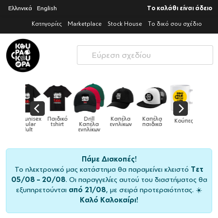
Ελληνικά
English
Το καλάθι είναι άδειο
Κατηγορίες
Marketplace
Stock House
Το δικό σου σχέδιο
Παιδικό
Drill
Καπέλα
Καπέλα
Κούπες
Κούπες
Κούπες
tshirt
Καπέλα
ενηλίκων
παιδικά
ειδικές
χρωματιστ
ενηλίκων
Πάμε Διακοπές!
Το ηλεκτρονικό μας κατάστημα θα παραμείνει κλειστό
Τετ
05/08 – 20/08
. Οι παραγγελίες αυτού του διαστήματος θα
εξυπηρετούνται
από 21/08
, με σειρά προτεραιότητας. ☀️
Καλό Καλοκαίρι!