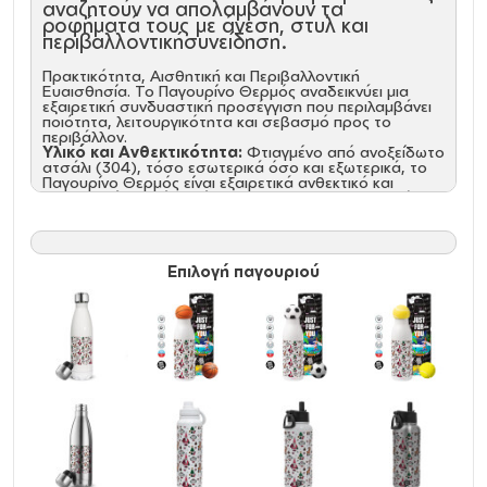
αναζητούν να απολαμβάνουν τα
ροφήματά τους με άνεση, στυλ και
περιβαλλοντικήσυνείδηση.
Πρακτικότητα, Αισθητική και Περιβαλλοντική
Ευαισθησία. Το Παγουρίνο Θερμός αναδεικνύει μια
εξαιρετική συνδυαστική προσέγγιση που περιλαμβάνει
ποιότητα, λειτουργικότητα και σεβασμό προς το
περιβάλλον.
Υλικό και Ανθεκτικότητα:
Φτιαγμένο από ανοξείδωτο
ατσάλι (304), τόσο εσωτερικά όσο και εξωτερικά, το
Παγουρίνο Θερμός είναι εξαιρετικά ανθεκτικό και
απαλλαγμένο από ουσίες BPA. Αυτή η επιλογή υλικών
διατηρεί τη γεύση των ροφημάτων αναλλοίωτη και
εξασφαλίζει μακροχρόνια αξιοπιστία.\
Προηγμένη Μόνωση:
Ο προηγμένος σχεδιασμός με
διπλό τοίχωμα και κενό αέρος διατηρεί τα ροφήματα
Επιλογή παγουριού
κρύα για 24 ώρες και ζεστά για 12 ώρες. Η θερμοκρασία
δεν μεταφέρεται στο εξωτερικό τοίχωμα, χαρίζοντας
άνετο κράτημα και απόλαυση.
Στεγανότητα και Εργονομία:
Το βιδωτό καπάκι με
αεροστεγές κλείσιμο διασφαλίζει 100% στεγανότητα,
ενώ η εργονομική σχεδίαση κάνει τη χρήση εύκολη και
άνετη.
Φιλοπεριβαλλοντική Συνείδηση:
Το Παγουρίνο
Θερμός δεν είναι μόνο πρακτικό αλλά και φιλικό προς
το περιβάλλον. Η ανακυκλώσιμη κατασκευή του και η
απουσία ουσιών BPA το καθιστούν μια επιλογή με
σεβασμό στη φύση.
Χαρακτηριστικά