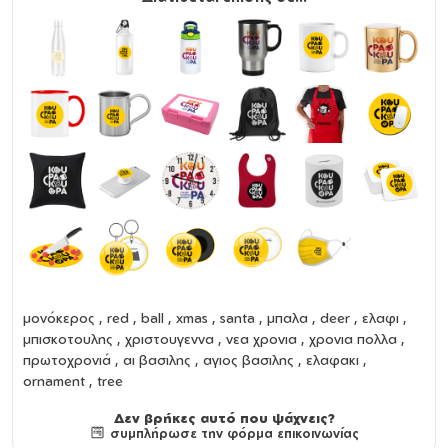
μονόκερος , red , ball , xmas , santa , μπαλα , deer , ελαφι ,
μπισκοτουλης , χριστουγεννα , νεα χρονια , χρονια πολλα ,
πρωτοχρονιά , αι βασιλης , αγιος βασιλης , ελαφακι ,
ornament , tree
Δεν βρήκες αυτό που ψάχνεις?
συμπλήρωσε την φόρμα επικοινωνίας