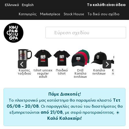
Ελληνικά
English
Το καλάθι είναι άδειο
Κατηγορίες
Marketplace
Stock House
Το δικό σου σχέδιο
 unisex
Παιδικό
Drill
Καπέλα
Καπέλα
Κούπες
Κ
Κούπες
ular
tshirt
Καπέλα
ενηλίκων
παιδικά
ειδικές
χρω
ult
ενηλίκων
Πάμε Διακοπές!
Το ηλεκτρονικό μας κατάστημα θα παραμείνει κλειστό
Τετ
05/08 – 20/08
. Οι παραγγελίες αυτού του διαστήματος θα
εξυπηρετούνται
από 21/08
, με σειρά προτεραιότητας. ☀️
Καλό Καλοκαίρι!