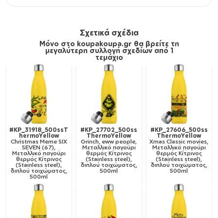
Σχετικά σχέδια
Μόνο στο koupakoupa.gr θα βρείτε τη
μεγαλύτερη συλλογή σχεδίων από 1
τεμάχιο
#KP_31918_500ssT
#KP_27702_500ss
#KP_27606_500ss
hermoYellow
ThermoYellow
ThermoYellow
Christmas Meme SIX
Grinch, eww people,
Xmas Classic movies,
SEVEN (67),
Μεταλλικό παγούρι
Μεταλλικό παγούρι
Μεταλλικό παγούρι
θερμός Κίτρινος
θερμός Κίτρινος
θερμός Κίτρινος
(Stainless steel),
(Stainless steel),
(Stainless steel),
διπλού τοιχώματος,
διπλού τοιχώματος,
διπλού τοιχώματος,
500ml
500ml
500ml