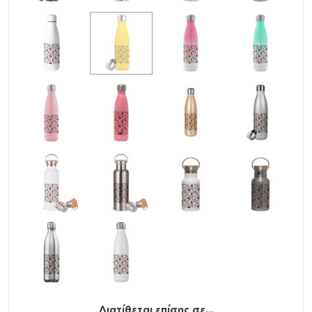
Υλικό
: Ανοξείδωτο ατσάλι (304) μέσα και έξω,
stainless steel
Χωρητικότητα
: 500ml / 17oz
Χρήση
: ΖΕΣΤΑ, ΚΡΥΟ
Καπάκι
: ΝΑΙ
Όξινα
: NAI
Δεν γίνεται υγροποιήση (Δεν ιδρώνει)
BPA Free (χωρίς την βλαβερή ουσία Δισφαινόλη Α)
Προηγμένη μόνωση διπλού τοιχώματος με κενό αέρος.
Δεν μεταφέρεται η θερμοκρασία του ροφήματος στο
εξωτερικό τοίχωμα.
Βιδωτό καπάκι με αεροστεγές και χωρίς διαρροές
κλείσιμο
Ανακυκλώσιμο
Διατίθεται επίσης σε...