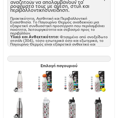
αναζητούν να απολαμβάνουν τα
ροφήματά τους με άνεση, στυλ και
περιβαλλοντικήσυνείδηση.
Πρακτικότητα, Αισθητική και Περιβαλλοντική
Ευαισθησία. Το Παγουρίνο Θερμός αναδεικνύει μια
εξαιρετική συνδυαστική προσέγγιση που περιλαμβάνει
ποιότητα, λειτουργικότητα και σεβασμό προς το
περιβάλλον.
Υλικό και Ανθεκτικότητα:
Φτιαγμένο από ανοξείδωτο
ατσάλι (304), τόσο εσωτερικά όσο και εξωτερικά, το
Παγουρίνο Θερμός είναι εξαιρετικά ανθεκτικό και
απαλλαγμένο από ουσίες BPA. Αυτή η επιλογή υλικών
διατηρεί τη γεύση των ροφημάτων αναλλοίωτη και
εξασφαλίζει μακροχρόνια αξιοπιστία.\
Προηγμένη Μόνωση:
Ο προηγμένος σχεδιασμός με
διπλό τοίχωμα και κενό αέρος διατηρεί τα ροφήματα
Επιλογή παγουριού
κρύα για 24 ώρες και ζεστά για 12 ώρες. Η θερμοκρασία
δεν μεταφέρεται στο εξωτερικό τοίχωμα, χαρίζοντας
άνετο κράτημα και απόλαυση.
Στεγανότητα και Εργονομία:
Το βιδωτό καπάκι με
αεροστεγές κλείσιμο διασφαλίζει 100% στεγανότητα,
ενώ η εργονομική σχεδίαση κάνει τη χρήση εύκολη και
άνετη.
Φιλοπεριβαλλοντική Συνείδηση:
Το Παγουρίνο
Θερμός δεν είναι μόνο πρακτικό αλλά και φιλικό προς
το περιβάλλον. Η ανακυκλώσιμη κατασκευή του και η
απουσία ουσιών BPA το καθιστούν μια επιλογή με
σεβασμό στη φύση.
Χαρακτηριστικά