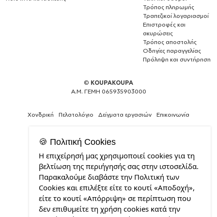
Τρόπος πληρωμής
Τραπεζικοί λογαριασμοί
Επιστροφές και
ακυρώσεις
Τρόπος αποστολής
Οδηγίες παραγγελίας
Πρόληψη και συντήρηση
©
KOUPAKOUPA
Α.Μ. ΓΕΜΗ 065935903000
Χονδρική
Πελατολόγιο
Δείγματα εργασιών
Επικοινωνία
🍪 Πολιτική Cookies
Η επιχείρησή μας χρησιμοποιεί cookies για τη
Expert
βελτίωση της περιήγησής σας στην ιστοσελίδα.
Web
Παρακαλούμε διαβάστε την Πολιτική των
Development
Cookies και επιλέξτε είτε το κουτί «Αποδοχή»,
Services
από
είτε το κουτί «Απόρριψη» σε περίπτωση που
την
δεν επιθυμείτε τη χρήση cookies κατά την
CDL.gr