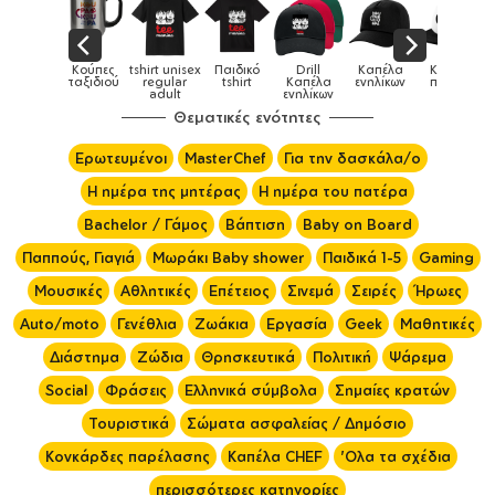
rt unisex
Παιδικό
Drill
Καπέλα
Καπέλα
Κούπες
Κούπες
gular
tshirt
Καπέλα
ενηλίκων
παιδικά
ειδικές
χρ
dult
ενηλίκων
Θεματικές ενότητες
Ερωτευμένοι
MasterChef
Για την δασκάλα/ο
Η ημέρα της μητέρας
Η ημέρα του πατέρα
Bachelor / Γάμος
Βάπτιση
Baby on Board
Παππούς, Γιαγιά
Μωράκι Baby shower
Παιδικά 1-5
Gaming
Μουσικές
Αθλητικές
Επέτειος
Σινεμά
Σειρές
Ήρωες
Auto/moto
Γενέθλια
Ζωάκια
Εργασία
Geek
Μαθητικές
Διάστημα
Ζώδια
Θρησκευτικά
Πολιτική
Ψάρεμα
Social
Φράσεις
Ελληνικά σύμβολα
Σημαίες κρατών
Τουριστικά
Σώματα ασφαλείας / Δημόσιο
Κονκάρδες παρέλασης
Καπέλα CHEF
'Ολα τα σχέδια
περισσότερες κατηγορίες