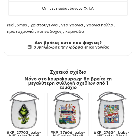
Οι τιμές περιλαμβάνουν Φ.Π.Α.
red , xmas , χριστουγεννα , νεα χρονια , χρονια πολλα ,
πρωτοχρονιά , καπνοδοχος , καμιναδα
Δεν βρήκες αυτό που ψάχνεις?
συμπλήρωσε την φόρμα επικοινωνίας
Σχετικά σχέδια
Μόνο στο koupakoupa.gr θα βρείτε τη
μεγαλύτερη συλλογή σχεδίων από 1
τεμάχιο
#KP_27702_baby-
#KP_27606_baby-
#KP_27604_baby-