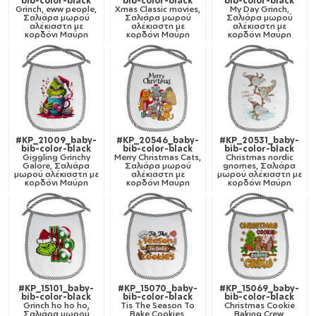
bib-color-black
bib-color-black
bib-color-black
Grinch, eww people,
Xmas Classic movies,
My Day Grinch,
Σαλιάρα μωρού
Σαλιάρα μωρού
Σαλιάρα μωρού
αλέκιαστη με
αλέκιαστη με
αλέκιαστη με
κορδόνι Μαύρη
κορδόνι Μαύρη
κορδόνι Μαύρη
#KP_21009_baby-
#KP_20546_baby-
#KP_20531_baby-
bib-color-black
bib-color-black
bib-color-black
Giggling Grinchy
Merry Christmas Cats,
Christmas nordic
Galore, Σαλιάρα
Σαλιάρα μωρού
gnomes, Σαλιάρα
μωρού αλέκιαστη με
αλέκιαστη με
μωρού αλέκιαστη με
κορδόνι Μαύρη
κορδόνι Μαύρη
κορδόνι Μαύρη
#KP_15101_baby-
#KP_15070_baby-
#KP_15069_baby-
bib-color-black
bib-color-black
bib-color-black
Grinch ho ho ho,
Tis The Season To
Christmas Cookie
Σαλιάρα μωρού
Bake Cookies,
Baking Crew,