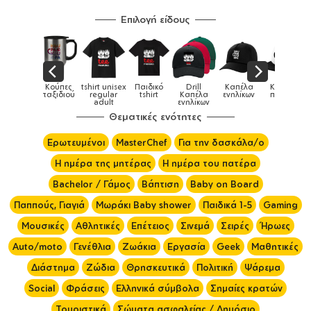
Επιλογή είδους
ούπες
tshirt unisex
Παιδικό
Drill
Καπέλα
Καπέλα
Κούπες
ξιδιού
regular
tshirt
Καπέλα
ενηλίκων
παιδικά
adult
ενηλίκων
Θεματικές ενότητες
Ερωτευμένοι
MasterChef
Για την δασκάλα/ο
Η ημέρα της μητέρας
Η ημέρα του πατέρα
Bachelor / Γάμος
Βάπτιση
Baby on Board
Παππούς, Γιαγιά
Μωράκι Baby shower
Παιδικά 1-5
Gaming
Μουσικές
Αθλητικές
Επέτειος
Σινεμά
Σειρές
Ήρωες
Auto/moto
Γενέθλια
Ζωάκια
Εργασία
Geek
Μαθητικές
Διάστημα
Ζώδια
Θρησκευτικά
Πολιτική
Ψάρεμα
Social
Φράσεις
Ελληνικά σύμβολα
Σημαίες κρατών
Τουριστικά
Σώματα ασφαλείας / Δημόσιο