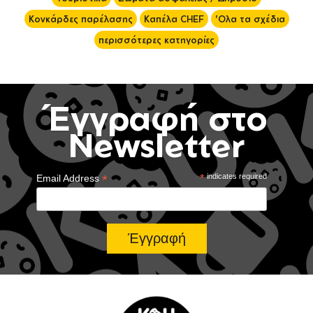
Κονκάρδες παρέλασης
Καπέλα CHEF
'Ολα τα σχέδια
περισσότερες κατηγορίες
Έγγραφή στο
Newsletter
*
*
indicates required
Email Address