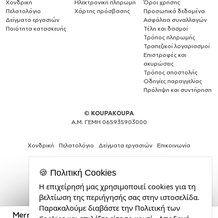
Χονδρική
Ηλεκτρονική πληρωμή
Όροι χρήσης
Πελατολόγιο
Χάρτης πρόσβασης
Προσωπικά δεδομένα
Δείγματα εργασιών
Ασφάλεια συναλλαγών
Ποιότητα κατασκευής
Τέλη και δασμοί
Τρόπος πληρωμής
Τραπεζικοί λογαριασμοί
Επιστροφές και
ακυρώσεις
Τρόπος αποστολής
Οδηγίες παραγγελίας
Πρόληψη και συντήρηση
©
KOUPAKOUPA
Α.Μ. ΓΕΜΗ 065935903000
Χονδρική
Πελατολόγιο
Δείγματα εργασιών
Επικοινωνία
🍪 Πολιτική Cookies
Η επιχείρησή μας χρησιμοποιεί cookies για τη
Κατασκευή
βελτίωση της περιήγησής σας στην ιστοσελίδα.
ιστοσελίδων
Παρακαλούμε διαβάστε την Πολιτική των
και
Merry christmas chimney, Σαλιάρα μωρού αλέκιαστη