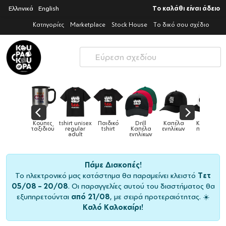
Ελληνικά
English
Το καλάθι είναι άδειο
Κατηγορίες
Marketplace
Stock House
Το δικό σου σχέδιο
ες
tshirt unisex
Παιδικό
Drill
Καπέλα
Καπέλα
Κού
Κούπες
ού
regular
tshirt
Καπέλα
ενηλίκων
παιδικά
ειδι
adult
ενηλίκων
Πάμε Διακοπές!
Το ηλεκτρονικό μας κατάστημα θα παραμείνει κλειστό
Τετ
05/08 – 20/08
. Οι παραγγελίες αυτού του διαστήματος θα
εξυπηρετούνται
από 21/08
, με σειρά προτεραιότητας. ☀️
Καλό Καλοκαίρι!