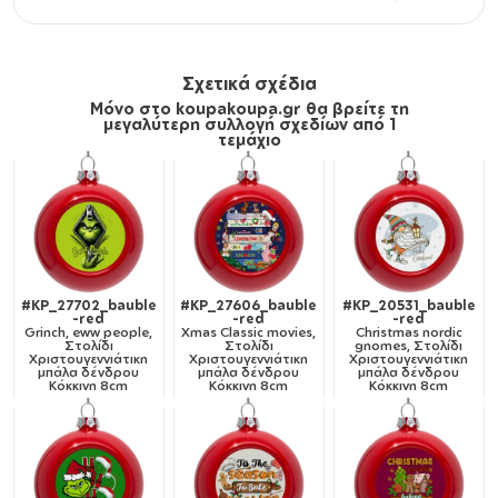
Σχετικά σχέδια
Μόνο στο koupakoupa.gr θα βρείτε τη
μεγαλύτερη συλλογή σχεδίων από 1
τεμάχιο
#KP_27702_bauble
#KP_27606_bauble
#KP_20531_bauble
-red
-red
-red
Grinch, eww people,
Xmas Classic movies,
Christmas nordic
Στολίδι
Στολίδι
gnomes, Στολίδι
Χριστουγεννιάτικη
Χριστουγεννιάτικη
Χριστουγεννιάτικη
μπάλα δένδρου
μπάλα δένδρου
μπάλα δένδρου
Κόκκινη 8cm
Κόκκινη 8cm
Κόκκινη 8cm