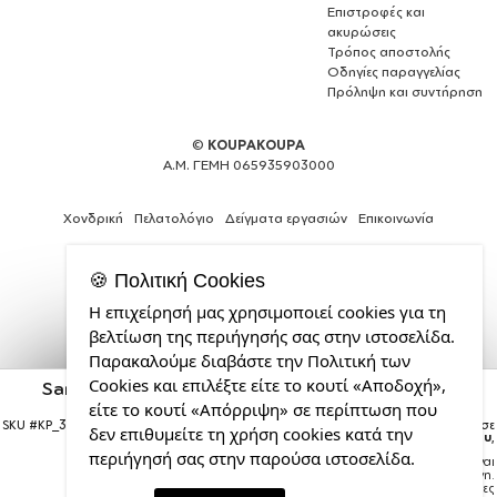
Επιστροφές και
ακυρώσεις
Τρόπος αποστολής
Οδηγίες παραγγελίας
Πρόληψη και συντήρηση
©
KOUPAKOUPA
Α.Μ. ΓΕΜΗ 065935903000
Χονδρική
Πελατολόγιο
Δείγματα εργασιών
Επικοινωνία
🍪 Πολιτική Cookies
Η επιχείρησή μας χρησιμοποιεί cookies για τη
Web
βελτίωση της περιήγησής σας στην ιστοσελίδα.
Design,
Παρακαλούμε διαβάστε την Πολιτική των
Social
Cookies και επιλέξτε είτε το κουτί «Αποδοχή»,
Media
Santas, Deers & Trees, Στολίδι Χριστουγεννιάτικη
μπάλα δένδρου Κόκκινη 8cm
&
είτε το κουτί «Απόρριψη» σε περίπτωση που
SEO
SKU #
KP_3728_bauble-red
Η παραγγελία σας θα παραδοθεί σε
δεν επιθυμείτε τη χρήση cookies κατά την
courier έως την
Τρίτη 18 Αυγούστου
,
Agency
περιήγησή σας στην παρούσα ιστοσελίδα.
Σημείωση:
Η παράδοση στο courier είναι
από
εκτιμώμενη.
την
Χρόνος μεταφοράς:
1–3 εργάσιμες