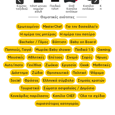
Παιδικό
Drill
Καπέλα
Καπέλα
Κούπες
Κούπες
Κούπες
tshirt
Καπέλα
ενηλίκων
παιδικά
ειδικές
χρωματιστ
ενηλίκων
Θεματικές ενότητες
Ερωτευμένοι
MasterChef
Για την δασκάλα/ο
Η ημέρα της μητέρας
Η ημέρα του πατέρα
Bachelor / Γάμος
Βάπτιση
Baby on Board
Παππούς, Γιαγιά
Μωράκι Baby shower
Παιδικά 1-5
Gaming
Μουσικές
Αθλητικές
Επέτειος
Σινεμά
Σειρές
Ήρωες
Auto/moto
Γενέθλια
Ζωάκια
Εργασία
Geek
Μαθητικές
Διάστημα
Ζώδια
Θρησκευτικά
Πολιτική
Ψάρεμα
Social
Φράσεις
Ελληνικά σύμβολα
Σημαίες κρατών
Τουριστικά
Σώματα ασφαλείας / Δημόσιο
Κονκάρδες παρέλασης
Καπέλα CHEF
'Ολα τα σχέδια
περισσότερες κατηγορίες