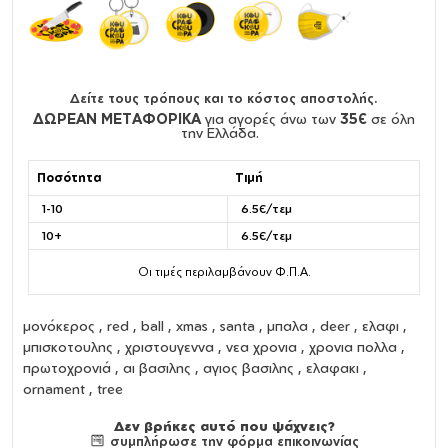
Δείτε τους τρόπους και το κόστος αποστολής.
ΔΩΡΕΑΝ ΜΕΤΑΦΟΡΙΚΑ
για αγορές άνω των
35€
σε όλη
την Ελλάδα.
Ποσότητα
Τιμή
1-10
6.5€/τεμ
10+
6.5€/τεμ
Οι τιμές περιλαμβάνουν Φ.Π.Α.
μονόκερος , red , ball , xmas , santa , μπαλα , deer , ελαφι ,
μπισκοτουλης , χριστουγεννα , νεα χρονια , χρονια πολλα ,
πρωτοχρονιά , αι βασιλης , αγιος βασιλης , ελαφακι ,
ornament , tree
Δεν βρήκες αυτό που ψάχνεις?
συμπλήρωσε την φόρμα επικοινωνίας