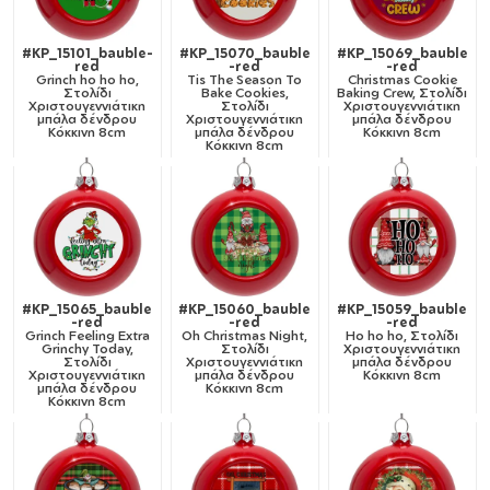
#KP_15101_bauble-
#KP_15070_bauble
#KP_15069_bauble
red
-red
-red
Grinch ho ho ho,
Tis The Season To
Christmas Cookie
Στολίδι
Bake Cookies,
Baking Crew, Στολίδι
Χριστουγεννιάτικη
Στολίδι
Χριστουγεννιάτικη
μπάλα δένδρου
Χριστουγεννιάτικη
μπάλα δένδρου
Κόκκινη 8cm
μπάλα δένδρου
Κόκκινη 8cm
Κόκκινη 8cm
#KP_15065_bauble
#KP_15060_bauble
#KP_15059_bauble
-red
-red
-red
Grinch Feeling Extra
Oh Christmas Night,
Ho ho ho, Στολίδι
Grinchy Today,
Στολίδι
Χριστουγεννιάτικη
Στολίδι
Χριστουγεννιάτικη
μπάλα δένδρου
Χριστουγεννιάτικη
μπάλα δένδρου
Κόκκινη 8cm
μπάλα δένδρου
Κόκκινη 8cm
Κόκκινη 8cm