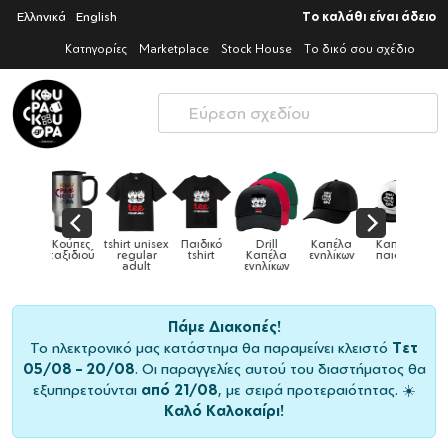
Ελληνικά
English
Το καλάθι είναι άδειο
Κατηγορίες
Marketplace
Stock House
Το δικό σου σχέδιο
Παιδικό
Drill
Καπέλα
Καπέλα
Κούπες
Κούπες
Κούπες
tshirt
Καπέλα
ενηλίκων
παιδικά
ειδικές
χρωματιστ
ενηλίκων
Πάμε Διακοπές!
Το ηλεκτρονικό μας κατάστημα θα παραμείνει κλειστό
Τετ
05/08 – 20/08
. Οι παραγγελίες αυτού του διαστήματος θα
εξυπηρετούνται
από 21/08
, με σειρά προτεραιότητας. ☀️
Καλό Καλοκαίρι!