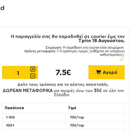
nd
Η παραγγελία σας θα παραδοθεί σε courier έως την
Τρίτη 18 Αυγούστου
,
Σημείωση:
Η παράδοση στο courier είναι εκτιμώμενη.
Χρόνος μεταφοράς:
1–3 εργάσιμες ημέρες (ενδέχεται να υπάρξουν
καθυστερήσεις).
7.5€
Αγορά
Δείτε τους τρόπους και το κόστος αποστολής.
ΔΩΡΕΑΝ ΜΕΤΑΦΟΡΙΚΑ
για αγορές άνω των
35€
σε όλη την
Ελλάδα.
Ποσότητα
Τιμή
1-100
7.5€/τεμ
100+
7.5€/τεμ