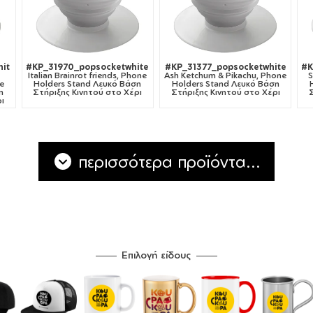
it
#KP_31970_popsocketwhite
#KP_31377_popsocketwhite
#K
Italian Brainrot friends, Phone
Ash Ketchum & Pikachu, Phone
S
e
Holders Stand Λευκό Βάση
Holders Stand Λευκό Βάση
η
Στήριξης Κινητού στο Χέρι
Στήριξης Κινητού στο Χέρι
ι
περισσότερα προϊόντα...
Επιλογή είδους