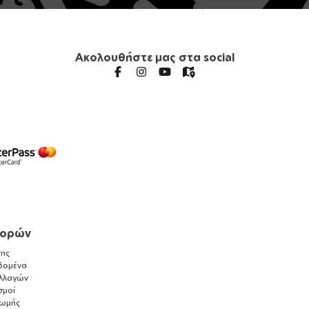
Ακολουθήστε μας στα social
γορών
ης
δομένα
λλαγών
σμοί
ρωμής