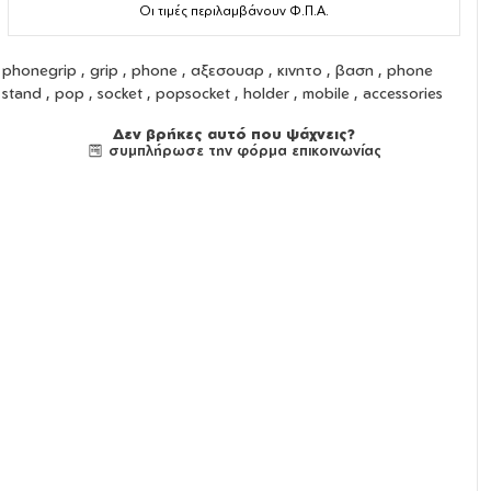
Οι τιμές περιλαμβάνουν Φ.Π.Α.
phonegrip
,
grip
,
phone
,
αξεσουαρ
,
κινητο
,
βαση
,
phone
stand
,
pop
,
socket
,
popsocket
,
holder
,
mobile
,
accessories
Δεν βρήκες αυτό που ψάχνεις?
συμπλήρωσε την φόρμα επικοινωνίας