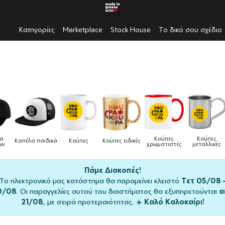
Κατηγορίες
Marketplace
Stock House
Το δικό σου σχέδιο
Κούπες
Κούπες
Δοχεία
ες
Κούπες ειδικές
Τσάντες
χρωματιστές
μεταλλικές
φαγητού
Πάμε Διακοπές!
Το ηλεκτρονικό μας κατάστημα θα παραμείνει κλειστό
Τετ 05/08 
0/08
. Οι παραγγελίες αυτού του διαστήματος θα εξυπηρετούνται
α
21/08
, με σειρά προτεραιότητας. ☀️
Καλό Καλοκαίρι!