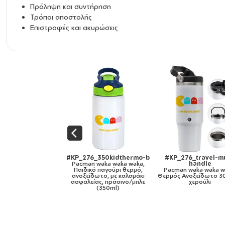
Διάσταση: 4cm
Πρόληψη και συντήρηση
Τοποθέτηση: Με αυτοκόλλητη βάση
Τρόποι αποστολής
Βάση στήριξης τοίχου: ΝΑΙ
Επιστροφές και ακυρώσεις
_276_travel-mug-
#KP_276_cap-ultimate-
#KP_276_cap-ori
handle
black
white
man waka waka waka,
Pacman waka waka waka,
Pacman waka waka
ς Ανοξείδωτο 30oz με
Καπέλο Ενηλίκων Ultimate
Πεντάφυλλο καπέλο
χερούλι
ΜΑΥΡΟ, (100% ΒΑΜΒΑΚΕΡΟ
100% Βαμβακερό (Tw
DRILL, ΕΝΗΛΙΚΩΝ, UNISEX,
ρύθμιση, unis
ONE SIZE)