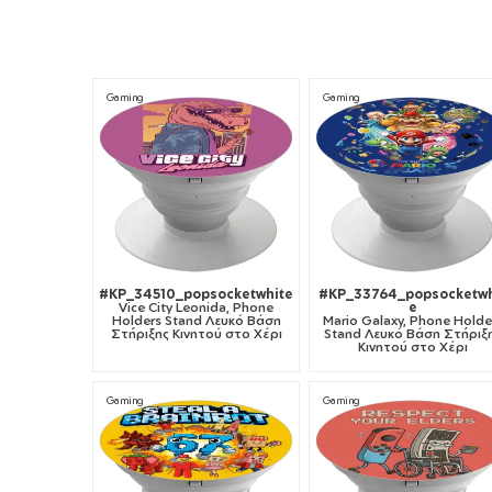
Gaming
Gaming
#KP_34510_popsocketwhite
#KP_33764_popsocketwh
Vice City Leonida, Phone
e
Holders Stand Λευκό Βάση
Mario Galaxy, Phone Holde
Στήριξης Κινητού στο Χέρι
Stand Λευκό Βάση Στήριξ
Κινητού στο Χέρι
Gaming
Gaming