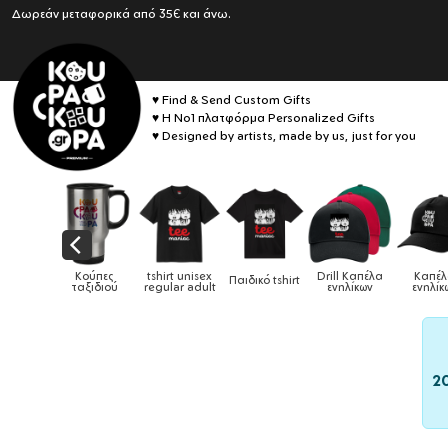
Δωρεάν μεταφορικά από 35€ και άνω.
♥ Find & Send Custom Gifts
♥ Η No1 πλατφόρμα Personalized Gifts
♥ Designed by artists, made by us, just for you
irt unisex
Drill Καπέλα
Καπέλα
Παιδικό tshirt
Καπέλα παιδικά
Κούπ
ular adult
ενηλίκων
ενηλίκων
2