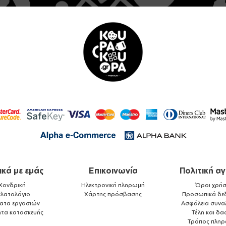
ικά με εμάς
Επικοινωνία
Πολιτική α
Χονδρική
Ηλεκτρονική πληρωμή
Όροι χρήσ
ελατολόγιο
Χάρτης πρόσβασης
Προσωπικά δε
ματα εργασιών
Ασφάλεια συνα
ητα κατασκευής
Τέλη και δα
Τρόπος πλη