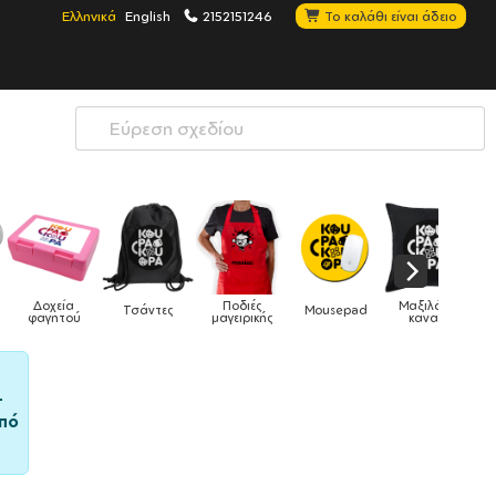
Ελληνικά
English
2152151246
Το καλάθι είναι άδειο
Ποδιές
Μαξιλάρια
Mousepad
Phone Holders
Ρολόγια
μαγειρικής
καναπέ
–
πό