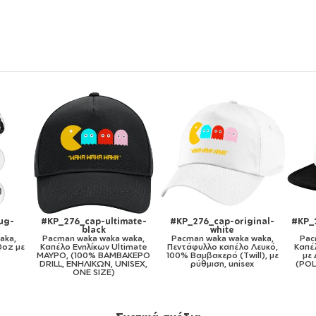
ginal-
#KP_276_cap-kid-trucker-
#KP_276_11oz
#
mesh-black
Pacman waka waka waka,
 waka,
Pacman waka waka waka,
Κούπα, κεραμική, 330ml
P
 Λευκό,
Καπέλο παιδικό Soft Trucker
ill), με
με Δίχτυ ΜΑΥΡΟ/ΛΕΥΚΟ
ex
(POLYESTER, ΠΑΙΔΙΚΟ, ONE
SIZE)