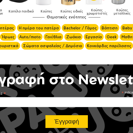
Κούπες
Κούπες
Δοχεία
ύπες
Κούπες ειδικές
Τσάντε
χρωματιστές
μεταλλικές
φαγητού
Θεματικές ενότητες
μητέρας
Η ημέρα του πατέρα
Bachelor / Γάμος
Βάπτιση
Baby
Ήρωες
Auto/moto
Γενέθλια
Ζωάκια
Εργασία
Geek
Μαθητ
ουριστικά
Σώματα ασφαλείας / Δημόσιο
Κονκάρδες παρέλασης
γραφή στο Newslet
*
*
indica
ss