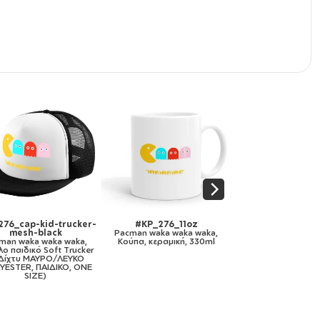
KP_276_mug-mirror-
#KP_276_11ozcBLACK
#KP_276_meta
gold
Pacman waka waka waka,
Pacman waka w
acman waka waka waka,
Κούπα χρωματιστή μαύρη,
Κούπα Ανοξείδω
Κούπα κεραμική, χρυσή
κεραμική, 330ml
τοιχώματος
καθρέπτης, 330ml