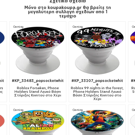
Σχετικά σχέδια
Μόνο στο koupakoupa.gr θα βρείτε τη
μεγαλύτερη συλλογή σχεδίων από 1
τεμάχιο
Gaming
Gaming
G
it
#KP_33483_popsocketwhit
#KP_33207_popsocketwhit
#
e
e
rs
Roblox Forsaken, Phone
Roblox 99 nights in the forest,
Ro
ης
Holders Stand Λευκό Βάση
Phone Holders Stand Λευκό
S
Στήριξης Κινητού στο Χέρι
Βάση Στήριξης Κινητού στο
Χέρι
Gaming
Gaming
G