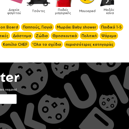
Ποδιές
Μαξιλάρια
ς
Mousepad
Phone Holders
Ρολόγια
μαγειρικής
καναπέ
 on Board
Παππούς, Γιαγιά
Μωράκι Baby shower
Παιδικά 1-5
ικές
Διάστημα
Ζώδια
Θρησκευτικά
Πολιτική
Ψάρεμα
Καπέλα CHEF
'Ολα τα σχέδια
περισσότερες κατηγορίες
ter
tes required