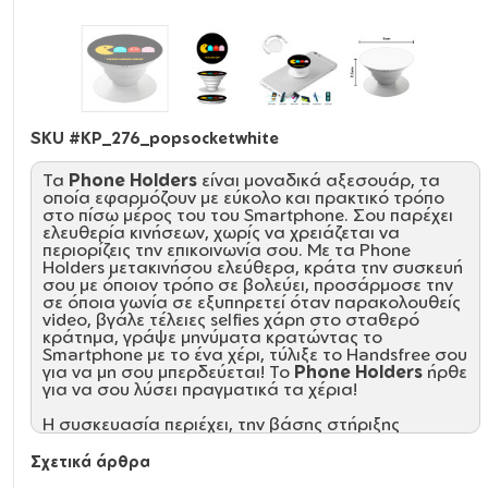
SKU #
KP_276_popsocketwhite
Τα
Phone Holders
είναι μοναδικά αξεσουάρ, τα
οποία εφαρμόζουν με εύκολο και πρακτικό τρόπο
στο πίσω μέρος του του Smartphone. Σου παρέχει
ελευθερία κινήσεων, χωρίς να χρειάζεται να
περιορίζεις την επικοινωνία σου. Με τα Phone
Holders μετακινήσου ελεύθερα, κράτα την συσκευή
σου με όποιον τρόπο σε βολεύει, προσάρμοσε την
σε όποια γωνία σε εξυπηρετεί όταν παρακολουθείς
video, βγάλε τέλειες selfies χάρη στο σταθερό
κράτημα, γράψε μηνύματα κρατώντας το
Smartphone με το ένα χέρι, τύλιξε το Handsfree σου
για να μη σου μπερδεύεται! Το
Phone Holders
ήρθε
για να σου λύσει πραγματικά τα χέρια!
Η συσκευασία περιέχει, την βάσης στήριξης
αυτοκίνητου, το
Phone Holders
με την καλύτερη
αυτοκόλλητη κόλα, σε ατομική συσκευασία.
Σχετικά άρθρα