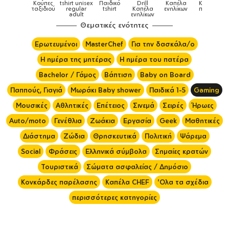
sex
Παιδικό
Drill
Καπέλα
Καπέλα
Κούπες
Κούπ
Κούπες
r
tshirt
Καπέλα
ενηλίκων
παιδικά
ειδικές
χρωματι
ενηλίκων
Θεματικές ενότητες
Ερωτευμένοι
MasterChef
Για την δασκάλα/ο
Η ημέρα της μητέρας
Η ημέρα του πατέρα
Bachelor / Γάμος
Βάπτιση
Baby on Board
Παππούς, Γιαγιά
Μωράκι Baby shower
Παιδικά 1-5
Gaming
Μουσικές
Αθλητικές
Επέτειος
Σινεμά
Σειρές
Ήρωες
Auto/moto
Γενέθλια
Ζωάκια
Εργασία
Geek
Μαθητικές
Διάστημα
Ζώδια
Θρησκευτικά
Πολιτική
Ψάρεμα
Social
Φράσεις
Ελληνικά σύμβολα
Σημαίες κρατών
Τουριστικά
Σώματα ασφαλείας / Δημόσιο
Κονκάρδες παρέλασης
Καπέλα CHEF
'Ολα τα σχέδια
περισσότερες κατηγορίες