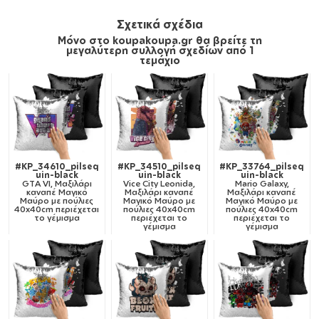
Σχετικά σχέδια
Μόνο στο koupakoupa.gr θα βρείτε τη
μεγαλύτερη συλλογή σχεδίων από 1
τεμάχιο
#KP_34610_pilseq
#KP_34510_pilseq
#KP_33764_pilseq
uin-black
uin-black
uin-black
GTA VI, Μαξιλάρι
Vice City Leonida,
Mario Galaxy,
καναπέ Μαγικό
Μαξιλάρι καναπέ
Μαξιλάρι καναπέ
Μαύρο με πούλιες
Μαγικό Μαύρο με
Μαγικό Μαύρο με
40x40cm περιέχεται
πούλιες 40x40cm
πούλιες 40x40cm
το γέμισμα
περιέχεται το
περιέχεται το
γέμισμα
γέμισμα