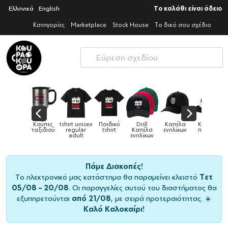
Ελληνικά
English
Το καλάθι είναι άδειο
Κατηγορίες
Marketplace
Stock House
Το δικό σου σχέδιο
ex
Παιδικό
Drill
Καπέλα
Καπέλα
Κούπες
Κούπε
Κούπες
tshirt
Καπέλα
ενηλίκων
παιδικά
ειδικές
χρωματι
ενηλίκων
Πάμε Διακοπές!
Το ηλεκτρονικό μας κατάστημα θα παραμείνει κλειστό
Τετ
05/08 – 20/08
. Οι παραγγελίες αυτού του διαστήματος θα
εξυπηρετούνται
από 21/08
, με σειρά προτεραιότητας. ☀️
Καλό Καλοκαίρι!