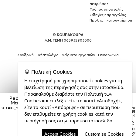
ακυρώσεις
Τρόπος αποστολής
Οδηγίες παραγγελίας
Πρόληψη και συντήρηση
©
KOUPAKOUPA
Α.Μ. ΓΕΜΗ 065935903000
Χονδρική
Πελατολόγιο
Δείγματα εργασιών
Επικοινωνία
🍪 Πολιτική Cookies
Η επιχείρησή μας χρησιμοποιεί cookies για τη
Expert
βελτίωση της περιήγησής σας στην ιστοσελίδα.
Web
Παρακαλούμε διαβάστε την Πολιτική των
Development
Pacman waka waka waka, Μαξιλάρι καναπέ Μαγικό
Cookies και επιλέξτε είτε το κουτί «Αποδοχή»,
Services
Μαύρο με πούλιες 40x40cm περιέχεται το γέμισμα
από
είτε το κουτί «Απόρριψη» σε περίπτωση που
SKU #
KP_276_pilsequin-black
Η παραγγελία σας θα παραδοθεί σε
την
courier έως την
Παρασκευή 28
δεν επιθυμείτε τη χρήση cookies κατά την
Αυγούστου
,
CDL.gr
περιήγησή σας στην παρούσα ιστοσελίδα.
Σημείωση:
Η παράδοση στο courier είναι
εκτιμώμενη.
Χρόνος μεταφοράς:
1–3 εργάσιμες
ημέρες (ενδέχεται να υπάρξουν
Accept Cookies
Customise Cookies