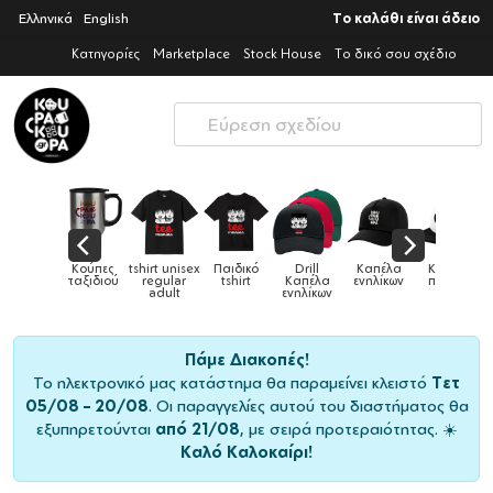
Ελληνικά
English
Το καλάθι είναι άδειο
Κατηγορίες
Marketplace
Stock House
Το δικό σου σχέδιο
Παιδικό
Drill
Καπέλα
Καπέλα
Κούπες
Κούπες
Κούπες
tshirt
Καπέλα
ενηλίκων
παιδικά
ειδικές
χρωματιστ
ενηλίκων
Πάμε Διακοπές!
Το ηλεκτρονικό μας κατάστημα θα παραμείνει κλειστό
Τετ
05/08 – 20/08
. Οι παραγγελίες αυτού του διαστήματος θα
εξυπηρετούνται
από 21/08
, με σειρά προτεραιότητας. ☀️
Καλό Καλοκαίρι!