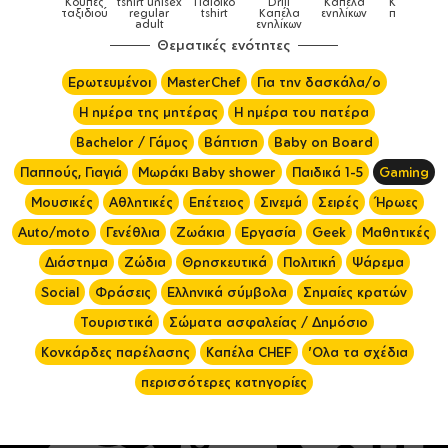
x
Παιδικό
Drill
Καπέλα
Καπέλα
Κούπες
Κούπες
Κούπες
tshirt
Καπέλα
ενηλίκων
παιδικά
ειδικές
χρωματισ
ενηλίκων
Θεματικές ενότητες
Ερωτευμένοι
MasterChef
Για την δασκάλα/ο
Η ημέρα της μητέρας
Η ημέρα του πατέρα
Bachelor / Γάμος
Βάπτιση
Baby on Board
Παππούς, Γιαγιά
Μωράκι Baby shower
Παιδικά 1-5
Gaming
Μουσικές
Αθλητικές
Επέτειος
Σινεμά
Σειρές
Ήρωες
Auto/moto
Γενέθλια
Ζωάκια
Εργασία
Geek
Μαθητικές
Διάστημα
Ζώδια
Θρησκευτικά
Πολιτική
Ψάρεμα
Social
Φράσεις
Ελληνικά σύμβολα
Σημαίες κρατών
Τουριστικά
Σώματα ασφαλείας / Δημόσιο
Κονκάρδες παρέλασης
Καπέλα CHEF
'Ολα τα σχέδια
περισσότερες κατηγορίες