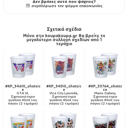
Δεν βρήκες αυτό που ψάχνεις?
συμπλήρωσε την φόρμα επικοινωνίας
Σχετικά σχέδια
Μόνο στο koupakoupa.gr θα βρείτε τη
μεγαλύτερη συλλογή σχεδίων από 1
τεμάχιο
#KP_34610_shotsic
#KP_34510_shotsic
#KP_33764_shotsi
e
e
ce
GTA VI,
Vice City Leonida,
Mario Galaxy,
Σφηνοπότηρα
Σφηνοπότηρα
Σφηνοπότηρα
γυάλινα 45ml του
γυάλινα 45ml του
γυάλινα 45ml του
πάγου (2 τεμάχια)
πάγου (2 τεμάχια)
πάγου (2 τεμάχια)