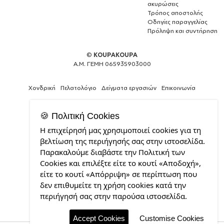
ακυρώσεις
Τρόπος αποστολής
Οδηγίες παραγγελίας
Πρόληψη και συντήρηση
©
KOUPAKOUPA
Α.Μ. ΓΕΜΗ 065935903000
Χονδρική
Πελατολόγιο
Δείγματα εργασιών
Επικοινωνία
🍪 Πολιτική Cookies
Η επιχείρησή μας χρησιμοποιεί cookies για τη
Expert
βελτίωση της περιήγησής σας στην ιστοσελίδα.
Web
Παρακαλούμε διαβάστε την Πολιτική των
Development
Cookies και επιλέξτε είτε το κουτί «Αποδοχή»,
Services
από
είτε το κουτί «Απόρριψη» σε περίπτωση που
την
δεν επιθυμείτε τη χρήση cookies κατά την
CDL.gr
περιήγησή σας στην παρούσα ιστοσελίδα.
Accept Cookies
Customise Cookies