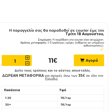
Η παραγγελία σας θα παραδοθεί σε courier έως την
Τρίτη 18 Αυγούστου
,
Σημείωση:
Η παράδοση στο courier είναι εκτιμώμενη.
Χρόνος μεταφοράς:
1–3 εργάσιμες ημέρες (ενδέχεται να υπάρξουν
καθυστερήσεις).
11€
Αγορά
Δείτε τους τρόπους και το κόστος αποστολής.
ΔΩΡΕΑΝ ΜΕΤΑΦΟΡΙΚΑ
για αγορές άνω των
35€
σε όλη την
Ελλάδα.
Ποσότητα
Τιμή
1-20
11€/τεμ
20+
11€/τεμ