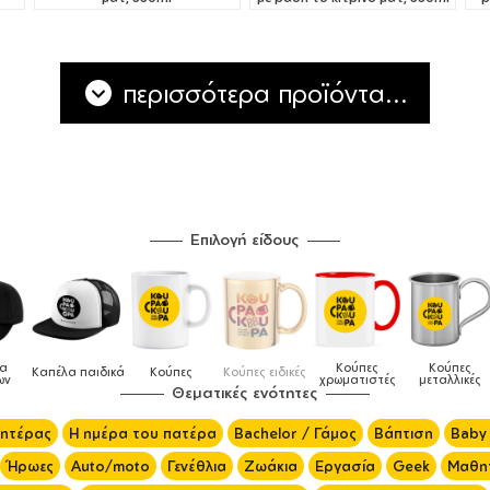
περισσότερα προϊόντα...
Επιλογή είδους
Κούπες
Κούπες
Δοχεία
Ποδιές
δικές
Τσάντες
χρωματιστές
μεταλλικές
φαγητού
μαγειρικής
Θεματικές ενότητες
μητέρας
Η ημέρα του πατέρα
Bachelor / Γάμος
Βάπτιση
Baby
Ήρωες
Auto/moto
Γενέθλια
Ζωάκια
Εργασία
Geek
Μαθητ