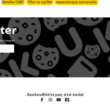
Καπέλα CHEF
'Ολα τα σχέδια
περισσότερες κατηγορίες
ter
tes required
Ακολουθήστε μας στα social