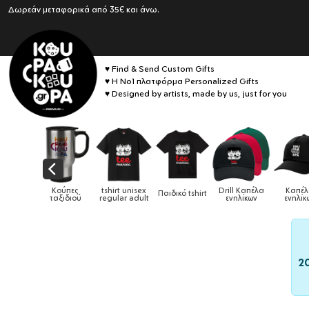
Δωρεάν μεταφορικά από 35€ και άνω.
♥ Find & Send Custom Gifts
♥ Η No1 πλατφόρμα Personalized Gifts
♥ Designed by artists, made by us, just for you
Drill Καπέλα
Καπέλα
ικό tshirt
Καπέλα παιδικά
Κούπες
Κούπες ει
ενηλίκων
ενηλίκων
2