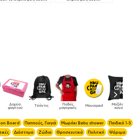
Μαξιλάρια
Mousepad
Phone Holders
Ρολόγια
Βρεφικά
καναπέ
 on Board
Παππούς, Γιαγιά
Μωράκι Baby shower
Παιδικά 1-5
ικές
Διάστημα
Ζώδια
Θρησκευτικά
Πολιτική
Ψάρεμα