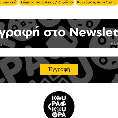
ουριστικά
Σώματα ασφαλείας / Δημόσιο
Κονκάρδες παρέλασης
γραφή στο Newslet
*
*
indica
ss