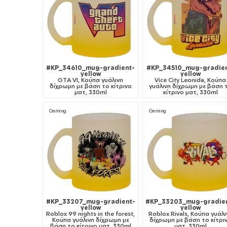
#KP_34610_mug-gradient-
#KP_34510_mug-gradien
yellow
yellow
GTA VI, Κούπα γυάλινη
Vice City Leonida, Κούπα
δίχρωμη με βάση το κίτρινο
γυάλινη δίχρωμη με βάση 
ματ, 330ml
κίτρινο ματ, 330ml
Gaming
Gaming
#KP_33207_mug-gradient-
#KP_33203_mug-gradie
yellow
yellow
Roblox 99 nights in the forest,
Roblox Rivals, Κούπα γυάλι
Κούπα γυάλινη δίχρωμη με
δίχρωμη με βάση το κίτρι
βάση το κίτρινο ματ, 330ml
ματ, 330ml