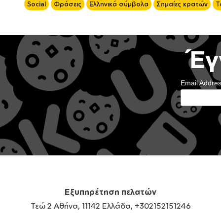
Social
Φράσεις
Ελληνικά σύμβολα
Σημαίες κρατών
Τ
Έγ
Email Addre
Εξυπηρέτηση πελατών
Τεώ 2 Αθήνα, 11142 Ελλάδα, +302152151246