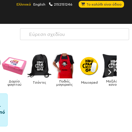
Ελληνικά
English
2152151246
Το καλάθι είναι άδειο
Μαξιλάρια
Mousepad
Phone Holders
Ρολόγια
Βρεφικά
καναπέ
–
πό