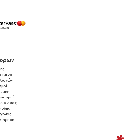
γορών
ης
δομένα
λλαγών
σμοί
ρωμής
αριασμοί
ακυρώσεις
τολής
γελίας
ντήρηση