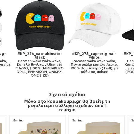
nal-
#KP_276_cap-kid-trucker-
#KP_276_11oz
#K
mesh-black
Pacman waka waka waka,
aka,
Pacman waka waka waka,
Κούπα, κεραμική, 330ml
Pac
ευκό,
Καπέλο παιδικό Soft Trucker
Κο
), με
με Δίχτυ ΜΑΥΡΟ/ΛΕΥΚΟ
(POLYESTER, ΠΑΙΔΙΚΟ, ONE
SIZE)
Σχετικά σχέδια
Μόνο στο koupakoupa.gr θα βρείτε τη
μεγαλύτερη συλλογή σχεδίων από 1
τεμάχιο
Gaming
Gaming
G