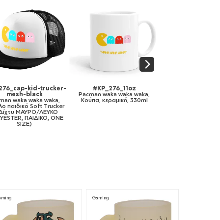
P_276_mug-mirror-
#KP_276_11ozcBLACK
#KP_276_metal
gold
Pacman waka waka waka,
Pacman waka wak
man waka waka waka,
Κούπα χρωματιστή μαύρη,
Κούπα Ανοξείδωτη
ύπα κεραμική, χρυσή
κεραμική, 330ml
τοιχώματος 3
καθρέπτης, 330ml
aming
Gaming