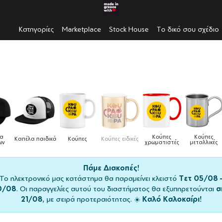
Κατηγορίες
Marketplace
Stock House
Το δικό σου σχέδιο
Κούπες
Κούπες
Δοχεία
Ποδιές
δικές
Τσάντες
χρωματιστές
μεταλλικές
φαγητού
μαγειρικής
Πάμε Διακοπές!
Το ηλεκτρονικό μας κατάστημα θα παραμείνει κλειστό
Τετ 05/08 
0/08
. Οι παραγγελίες αυτού του διαστήματος θα εξυπηρετούνται
α
21/08
, με σειρά προτεραιότητας. ☀️
Καλό Καλοκαίρι!