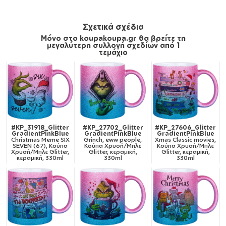
Σχετικά σχέδια
Μόνο στο koupakoupa.gr θα βρείτε τη
μεγαλύτερη συλλογή σχεδίων από 1
τεμάχιο
#KP_31918_Glitter
#KP_27702_Glitter
#KP_27606_Glitter
GradientPinkBlue
GradientPinkBlue
GradientPinkBlue
Christmas Meme SIX
Grinch, eww people,
Xmas Classic movies,
SEVEN (67), Κούπα
Κούπα Χρυσή/Μπλε
Κούπα Χρυσή/Μπλε
Χρυσή/Μπλε Glitter,
Glitter, κεραμική,
Glitter, κεραμική,
κεραμική, 330ml
330ml
330ml