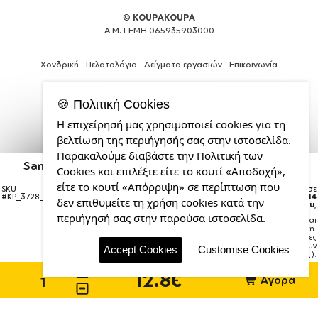
©
KOUPAKOUPA
Α.Μ. ΓΕΜΗ 065935903000
Χονδρική
Πελατολόγιο
Δείγματα εργασιών
Επικοινωνία
🍪 Πολιτική Cookies
Η επιχείρησή μας χρησιμοποιεί cookies για τη
Θέλεις
βελτίωση της περιήγησής σας στην ιστοσελίδα.
και
Παρακαλούμε διαβάστε την Πολιτική των
εσύ
Santas, Deers & Trees, Κούπα Χρυσή/Μπλε Glitter,
Cookies και επιλέξτε είτε το κουτί «Αποδοχή»,
μια
κεραμική, 330ml
επαγγελματική
είτε το κουτί «Απόρριψη» σε περίπτωση που
SKU
Η παραγγελία σας θα παραδοθεί σε
ιστοσελίδα;
#
KP_3728_GlitterGradientPinkBlue
courier έως την
Παρασκευή 14
δεν επιθυμείτε τη χρήση cookies κατά την
Αυγούστου
,
από
περιήγησή σας στην παρούσα ιστοσελίδα.
Σημείωση:
Η παράδοση στο courier είναι
την
εκτιμώμενη.
CDL.gr
Χρόνος μεταφοράς:
1–3 εργάσιμες
ημέρες (ενδέχεται να υπάρξουν
Accept Cookies
Customise Cookies
καθυστερήσεις).
12.8€
Αγορά