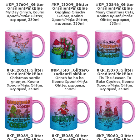
#KP_27604_Glitter
#KP_21009_Glitter
#KP_20546_Glitter
GradientPinkBlue
GradientPinkBlue
GradientPinkBlue
My Day Grinch, Κούπα
Giggling Grinchy
Merry Christmas Cats,
Χρυσή/Μπλε Glitter,
Galore, Κούπα
Κούπα Χρυσή/Μπλε
κεραμική, 330ml
Χρυσή/Μπλε Glitter,
Glitter, κεραμική,
κεραμική, 330ml
330ml
#KP_20531_Glitter
#KP_15101_GlitterG
#KP_15070_Glitter
GradientPinkBlue
radientPinkBlue
GradientPinkBlue
Christmas nordic
Grinch ho ho ho,
Tis The Season To
gnomes, Κούπα
Κούπα Χρυσή/Μπλε
Bake Cookies, Κούπα
Χρυσή/Μπλε Glitter,
Glitter, κεραμική,
Χρυσή/Μπλε Glitter,
κεραμική, 330ml
330ml
κεραμική, 330ml
#KP_15069_Glitter
#KP_15065_Glitter
#KP_15060_Glitter
GradientPinkBlue
GradientPinkBlue
GradientPinkBlue