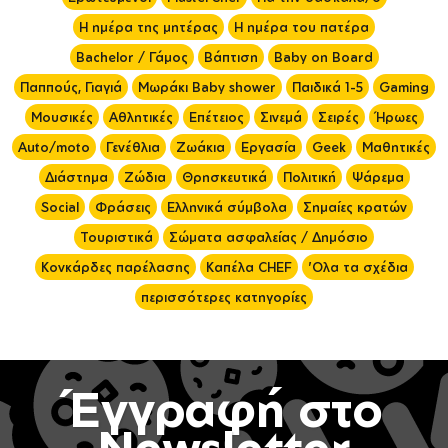
Η ημέρα της μητέρας
Η ημέρα του πατέρα
Bachelor / Γάμος
Βάπτιση
Baby on Board
Παππούς, Γιαγιά
Μωράκι Baby shower
Παιδικά 1-5
Gaming
Μουσικές
Αθλητικές
Επέτειος
Σινεμά
Σειρές
Ήρωες
Auto/moto
Γενέθλια
Ζωάκια
Εργασία
Geek
Μαθητικές
Διάστημα
Ζώδια
Θρησκευτικά
Πολιτική
Ψάρεμα
Social
Φράσεις
Ελληνικά σύμβολα
Σημαίες κρατών
Τουριστικά
Σώματα ασφαλείας / Δημόσιο
Κονκάρδες παρέλασης
Καπέλα CHEF
'Ολα τα σχέδια
περισσότερες κατηγορίες
Έγγραφή στο
Newsletter