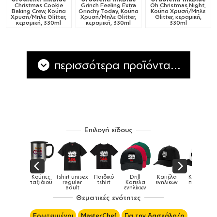
Christmas Cookie
Grinch Feeling Extra
Oh Christmas Night,
Baking Crew, Κούπα
Grinchy Today, Κούπα
Κούπα Χρυσή/Μπλε
Χρυσή/Μπλε Glitter,
Χρυσή/Μπλε Glitter,
Glitter, κεραμική,
κεραμική, 330ml
κεραμική, 330ml
330ml
περισσότερα προϊόντα...
Επιλογή είδους
ex
Παιδικό
Drill
Καπέλα
Καπέλα
Κούπες
Κούπε
Κούπες
tshirt
Καπέλα
ενηλίκων
παιδικά
ειδικές
χρωματισ
ενηλίκων
Θεματικές ενότητες
Ερωτευμένοι
MasterChef
Για την δασκάλα/ο