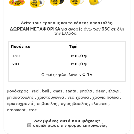
Δείτε τους τρόπους και το κόστος αποστολής.
ΔΩΡΕΑΝ ΜΕΤΑΦΟΡΙΚΑ
για αγορές άνω των
35€
σε όλη
την Ελλάδα.
Ποσότητα
Τιμή
1-20
12.8€/τεμ
20+
12.8€/τεμ
Οι τιμές περιλαμβάνουν Φ.Π.Α.
μονόκερος , red , ball , xmas , santa , μπαλα , deer , ελαφι ,
μπισκοτουλης , χριστουγεννα , νεα χρονια , χρονια πολλα ,
πρωτοχρονιά , αι βασιλης , αγιος βασιλης , ελαφακι ,
ornament , tree
Δεν βρήκες αυτό που ψάχνεις?
συμπλήρωσε την φόρμα επικοινωνίας