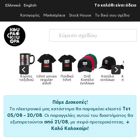
Ελληνικά
English
Το καλάθι είναι άδειο
Κατηγορίες
Marketplace
Stock House
Το δικό σου σχέδιο
Παιδικό
Drill
Καπέλα
Καπέλα
Κούπες
Κούπες
Κούπες
tshirt
Καπέλα
ενηλίκων
παιδικά
ειδικές
χρωματιστ
ενηλίκων
Πάμε Διακοπές!
Το ηλεκτρονικό μας κατάστημα θα παραμείνει κλειστό
Τετ
05/08 – 20/08
. Οι παραγγελίες αυτού του διαστήματος θα
εξυπηρετούνται
από 21/08
, με σειρά προτεραιότητας. ☀️
Καλό Καλοκαίρι!