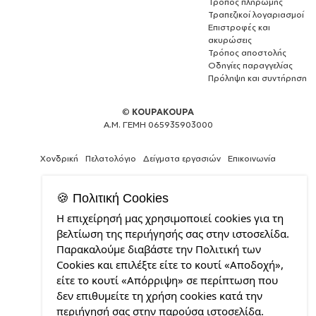
Τρόπος πληρωμής
Τραπεζικοί λογαριασμοί
Επιστροφές και
ακυρώσεις
Τρόπος αποστολής
Οδηγίες παραγγελίας
Πρόληψη και συντήρηση
©
KOUPAKOUPA
Α.Μ. ΓΕΜΗ 065935903000
Χονδρική
Πελατολόγιο
Δείγματα εργασιών
Επικοινωνία
🍪 Πολιτική Cookies
Η επιχείρησή μας χρησιμοποιεί cookies για τη
Κατασκευή
βελτίωση της περιήγησής σας στην ιστοσελίδα.
ιστοσελίδων
Παρακαλούμε διαβάστε την Πολιτική των
και
Cookies και επιλέξτε είτε το κουτί «Αποδοχή»,
Web
Design
είτε το κουτί «Απόρριψη» σε περίπτωση που
από
δεν επιθυμείτε τη χρήση cookies κατά την
την
περιήγησή σας στην παρούσα ιστοσελίδα.
CDL.gr