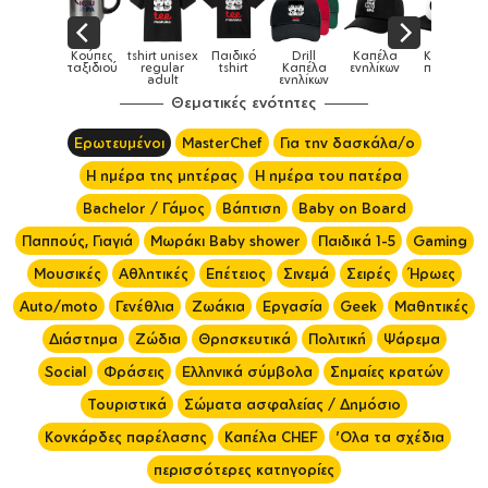
Παιδικό
Drill
Καπέλα
Καπέλα
Κούπες
Κούπες
Κούπες
tshirt
Καπέλα
ενηλίκων
παιδικά
ειδικές
χρωματιστ
ενηλίκων
Θεματικές ενότητες
Ερωτευμένοι
MasterChef
Για την δασκάλα/ο
Η ημέρα της μητέρας
Η ημέρα του πατέρα
Bachelor / Γάμος
Βάπτιση
Baby on Board
Παππούς, Γιαγιά
Μωράκι Baby shower
Παιδικά 1-5
Gaming
Μουσικές
Αθλητικές
Επέτειος
Σινεμά
Σειρές
Ήρωες
Auto/moto
Γενέθλια
Ζωάκια
Εργασία
Geek
Μαθητικές
Διάστημα
Ζώδια
Θρησκευτικά
Πολιτική
Ψάρεμα
Social
Φράσεις
Ελληνικά σύμβολα
Σημαίες κρατών
Τουριστικά
Σώματα ασφαλείας / Δημόσιο
Κονκάρδες παρέλασης
Καπέλα CHEF
'Ολα τα σχέδια
περισσότερες κατηγορίες