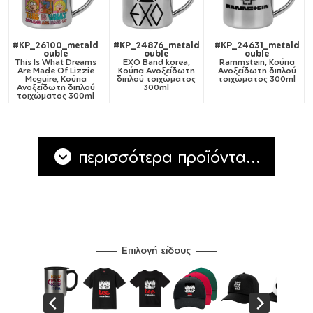
#KP_26100_metald
#KP_24876_metald
#KP_24631_metald
ouble
ouble
ouble
This Is What Dreams
EXO Band korea,
Rammstein, Κούπα
Are Made Of Lizzie
Κούπα Ανοξείδωτη
Ανοξείδωτη διπλού
Mcguire, Κούπα
διπλού τοιχώματος
τοιχώματος 300ml
Ανοξείδωτη διπλού
300ml
τοιχώματος 300ml
περισσότερα προϊόντα...
Επιλογή είδους