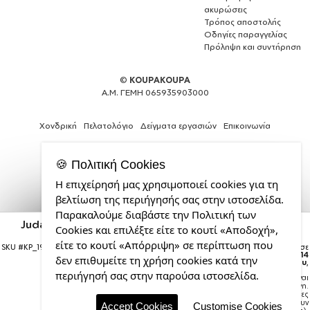
ακυρώσεις
Τρόπος αποστολής
Οδηγίες παραγγελίας
Πρόληψη και συντήρηση
©
KOUPAKOUPA
Α.Μ. ΓΕΜΗ 065935903000
Χονδρική
Πελατολόγιο
Δείγματα εργασιών
Επικοινωνία
🍪 Πολιτική Cookies
Η επιχείρησή μας χρησιμοποιεί cookies για τη
Θέλεις
βελτίωση της περιήγησής σας στην ιστοσελίδα.
και
Παρακαλούμε διαβάστε την Πολιτική των
εσύ
Judas Priest, Κούπα Ανοξείδωτη διπλού τοιχώματος
Cookies και επιλέξτε είτε το κουτί «Αποδοχή»,
μια
300ml
επαγγελματική
είτε το κουτί «Απόρριψη» σε περίπτωση που
SKU #
KP_19422_metaldouble
Η παραγγελία σας θα παραδοθεί σε
ιστοσελίδα;
courier έως την
Παρασκευή 14
δεν επιθυμείτε τη χρήση cookies κατά την
Αυγούστου
,
από
περιήγησή σας στην παρούσα ιστοσελίδα.
Σημείωση:
Η παράδοση στο courier είναι
την
εκτιμώμενη.
CDL.gr
Χρόνος μεταφοράς:
1–3 εργάσιμες
ημέρες (ενδέχεται να υπάρξουν
Accept Cookies
Customise Cookies