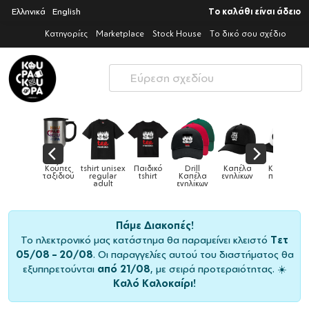
Ελληνικά
English
Το καλάθι είναι άδειο
Κατηγορίες
Marketplace
Stock House
Το δικό σου σχέδιο
Παιδικό
Drill
Καπέλα
Καπέλα
Κούπες
Κούπες
Κούπες
tshirt
Καπέλα
ενηλίκων
παιδικά
ειδικές
χρωματιστ
ενηλίκων
Πάμε Διακοπές!
Το ηλεκτρονικό μας κατάστημα θα παραμείνει κλειστό
Τετ
05/08 – 20/08
. Οι παραγγελίες αυτού του διαστήματος θα
εξυπηρετούνται
από 21/08
, με σειρά προτεραιότητας. ☀️
Καλό Καλοκαίρι!