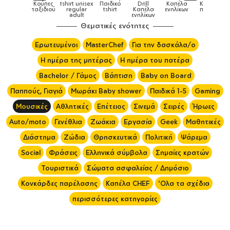
Παιδικό
Drill
Καπέλα
Καπέλα
Κούπες
Κούπες
Κούπες
tshirt
Καπέλα
ενηλίκων
παιδικά
ειδικές
χρωματιστ
ενηλίκων
Θεματικές ενότητες
Ερωτευμένοι
MasterChef
Για την δασκάλα/ο
Η ημέρα της μητέρας
Η ημέρα του πατέρα
Bachelor / Γάμος
Βάπτιση
Baby on Board
Παππούς, Γιαγιά
Μωράκι Baby shower
Παιδικά 1-5
Gaming
Μουσικές
Αθλητικές
Επέτειος
Σινεμά
Σειρές
Ήρωες
Auto/moto
Γενέθλια
Ζωάκια
Εργασία
Geek
Μαθητικές
Διάστημα
Ζώδια
Θρησκευτικά
Πολιτική
Ψάρεμα
Social
Φράσεις
Ελληνικά σύμβολα
Σημαίες κρατών
Τουριστικά
Σώματα ασφαλείας / Δημόσιο
Κονκάρδες παρέλασης
Καπέλα CHEF
'Ολα τα σχέδια
περισσότερες κατηγορίες