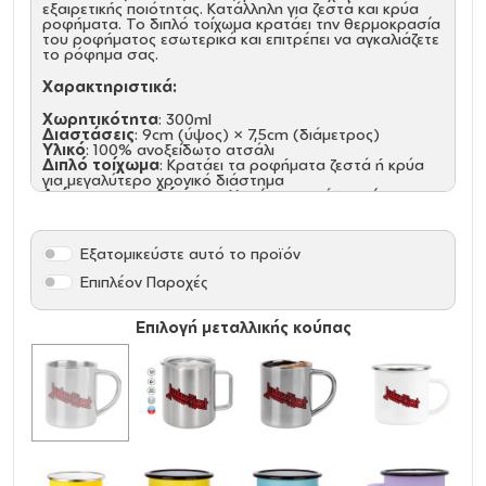
εξαιρετικής ποιότητας. Κατάλληλη για ζεστά και κρύα
ροφήματα. Το διπλό τοίχωμα κρατάει την θερμοκρασία
του ροφήματος εσωτερικά και επιτρέπει να αγκαλιάζετε
το ρόφημα σας.
Χαρακτηριστικά:
Χωρητικότητα
: 300ml
Διαστάσεις
: 9cm (ύψος) × 7,5cm (διάμετρος)
Υλικό
: 100% ανοξείδωτο ατσάλι
Διπλό τοίχωμα
: Κρατάει τα ροφήματα ζεστά ή κρύα
για μεγαλύτερο χρονικό διάστημα
Λεία και ασφαλή άκρα
: Χωρίς αιχμηρά σημεία για
άνετη χρήση
Άνετη λαβή
: Στιβαρή κατασκευή για σταθερό
κράτημα
Εξατομικεύστε αυτό το προϊόν
Ιδανικές για:
Επιπλέον Παροχές
Καθημερινή χρήση στο σπίτι ή στο γραφείο
Κάμπινγκ, ταξίδια και υπαίθριες δραστηριότητες
Επιλογή μεταλλικής κούπας
Διαφημιστικά δώρα με εκτύπωση λογοτύπου
Δώρα για λάτρεις του καφέ και του τσαγιού
Αποκτήστε τώρα μια κομψή και ανθεκτική κούπα που
θα σας συνοδεύει παντού! (Προτεινόμενο πλύσιμο στο
χέρι)