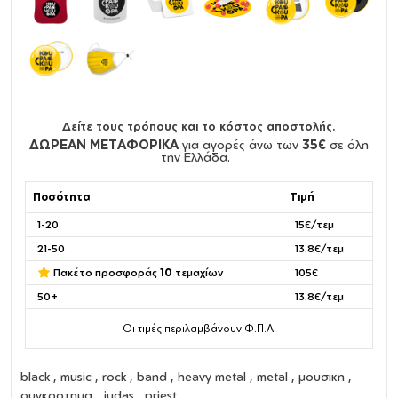
Δείτε τους τρόπους και το κόστος αποστολής.
ΔΩΡΕΑΝ ΜΕΤΑΦΟΡΙΚΑ
για αγορές άνω των
35€
σε όλη
την Ελλάδα.
Ποσότητα
Τιμή
1-20
15€/τεμ
21-50
13.8€/τεμ
Πακέτο προσφοράς
10
τεμαχίων
105€
50+
13.8€/τεμ
Οι τιμές περιλαμβάνουν Φ.Π.Α.
black , music , rock , band , heavy metal , metal , μουσικη ,
συγκροτημα , judas , priest