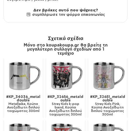
Δεν βρήκες αυτό που ψάχνεις?
συμπλήρωσε την φόρμα επικοινωνίας
Σχετικά σχέδια
Μόνο στο koupakoupa.gr θα βρείτε τη
μεγαλύτερη συλλογή σχεδίων από 1
τεμάχιο
#KP_34036_metal
#KP_32656_metald
#KP_32651_metald
double
ouble
ouble
Metallaika, Κούπα
Stray Kids k-pop
Stray Kids Pink,
Ανοξείδωτη διπλού
band, Κούπα
Κούπα Ανοξείδωτη
τοιχώματος 300ml
Ανοξείδωτη διπλού
διπλού τοιχώματος
τοιχώματος 300ml
300ml