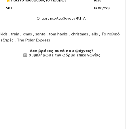
Πακέτο προσφοράς
10
τεμαχίων
105€
50+
13.8€/τεμ
Οι τιμές περιλαμβάνουν Φ.Π.Α.
kids , train , xmas , santa , tom hanks , christmas , elfs , Το πολικό
εξπρές , The Polar Express
Δεν βρήκες αυτό που ψάχνεις?
συμπλήρωσε την φόρμα επικοινωνίας