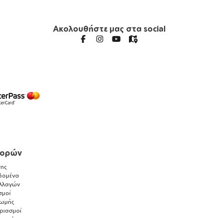
Ακολουθήστε μας στα social
γορών
ης
δομένα
λλαγών
σμοί
ρωμής
αριασμοί