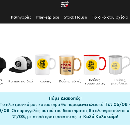
Κατηγορίες
Marketplace
Stock House
Το δικό σου σχέδιο
Κούπες
Κούπες
Δοχεία
Ποδιές
ιδικές
Τσάντες
χρωματιστές
μεταλλικές
φαγητού
μαγειρικής
Πάμε Διακοπές!
Το ηλεκτρονικό μας κατάστημα θα παραμείνει κλειστό
Τετ 05/08 
0/08
. Οι παραγγελίες αυτού του διαστήματος θα εξυπηρετούνται
α
21/08
, με σειρά προτεραιότητας. ☀️
Καλό Καλοκαίρι!