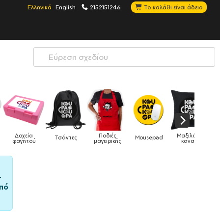
Ελληνικά
English
2152151246
Το καλάθι είναι άδειο
Μαξιλάρια
Mousepad
Phone Holders
Ρολόγια
Βρεφικά
καναπέ
–
πό