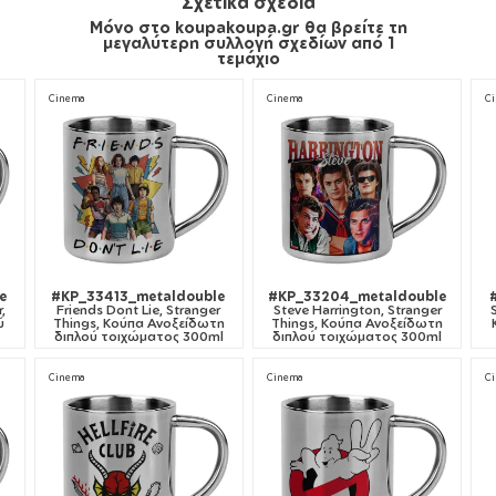
Σχετικά σχέδια
Μόνο στο koupakoupa.gr θα βρείτε τη
μεγαλύτερη συλλογή σχεδίων από 1
τεμάχιο
Cinema
Cinema
C
e
#KP_33413_metaldouble
#KP_33204_metaldouble
,
Friends Dont Lie, Stranger
Steve Harrington, Stranger
ύ
Things, Κούπα Ανοξείδωτη
Things, Κούπα Ανοξείδωτη
διπλού τοιχώματος 300ml
διπλού τοιχώματος 300ml
Cinema
Cinema
C