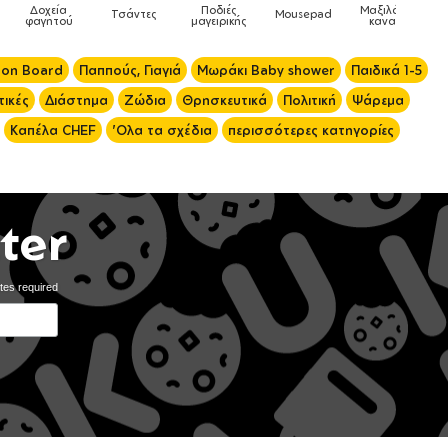
Μαξιλάρια
Mousepad
Phone Holders
Ρολόγια
Βρεφικά
καναπέ
 on Board
Παππούς, Γιαγιά
Μωράκι Baby shower
Παιδικά 1-5
ικές
Διάστημα
Ζώδια
Θρησκευτικά
Πολιτική
Ψάρεμα
Καπέλα CHEF
'Ολα τα σχέδια
περισσότερες κατηγορίες
ter
tes required