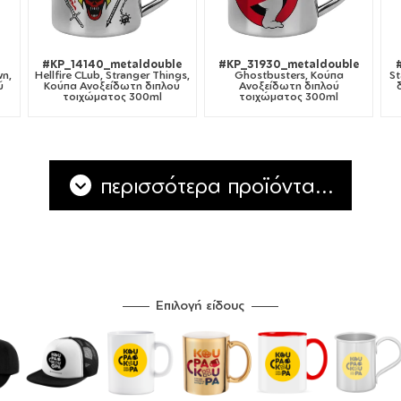
e
#KP_14140_metaldouble
#KP_31930_metaldouble
wn,
Hellfire CLub, Stranger Things,
Ghostbusters, Κούπα
St
ύ
Κούπα Ανοξείδωτη διπλού
Ανοξείδωτη διπλού
τοιχώματος 300ml
τοιχώματος 300ml
περισσότερα προϊόντα...
Επιλογή είδους