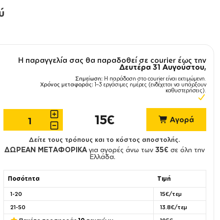
ύ
Η παραγγελία σας θα παραδοθεί σε courier έως την
Δευτέρα 31 Αυγούστου
,
Σημείωση:
Η παράδοση στο courier είναι εκτιμώμενη.
Χρόνος μεταφοράς:
1–3 εργάσιμες ημέρες (ενδέχεται να υπάρξουν
καθυστερήσεις).
15€
Αγορά
Δείτε τους τρόπους και το κόστος αποστολής.
ΔΩΡΕΑΝ ΜΕΤΑΦΟΡΙΚΑ
για αγορές άνω των
35€
σε όλη την
Ελλάδα.
Ποσότητα
Τιμή
1-20
15€/τεμ
21-50
13.8€/τεμ