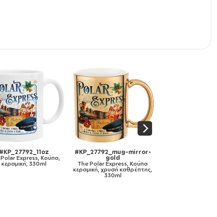
_27792_11ozcBLACK
#KP_27792_metaldouble
#KP_27792_apro
 Polar Express, Κούπα
The Polar Express, Κούπα
The Polar Express
τιστή μαύρη, κεραμική,
Ανοξείδωτη διπλού
Ποδιά μαγειρική
330ml
τοιχώματος 300ml
ολόσωμη με τσ
(ΕΝΗΛΙΚΩΝ