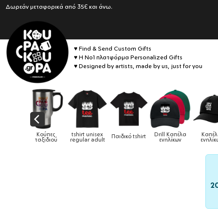
Δωρεάν μεταφορικά από 35€ και άνω.
♥ Find & Send Custom Gifts
♥ Η No1 πλατφόρμα Personalized Gifts
♥ Designed by artists, made by us, just for you
Drill Καπέλα
Καπέλα
ικό tshirt
Καπέλα παιδικά
Κούπες
Κούπες ε
ενηλίκων
ενηλίκων
2