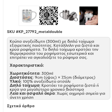
SKU #
KP_27792_metaldouble
Κούπα ανοξείδωτη (300ml) με διπλό τοίχωμα
εξαιρετικής ποιότητας. Κατάλληλη για ζεστά και
κρύα ροφήματα. Το διπλό τοίχωμα κρατάει την
θερμοκρασία του ροφήματος εσωτερικά και
επιτρέπει να αγκαλιάζετε το ρόφημα σας.
Χαρακτηριστικά:
Χωρητικότητα
: 300ml
Διαστάσεις
: 9cm (ύψος) × 7,5cm (διάμετρος)
Υλικό
: 100% ανοξείδωτο ατσάλι
Διπλό τοίχωμα
: Κρατάει τα ροφήματα ζεστά ή
κρύα για μεγαλύτερο χρονικό διάστημα
Λεία και ασφαλή άκρα
: Χωρίς αιχμηρά σημεία για
άνετη χρήση
Άνετη λαβή
: Στιβαρή κατασκευή για σταθερό
κράτημα
Σχετικά άρθρα