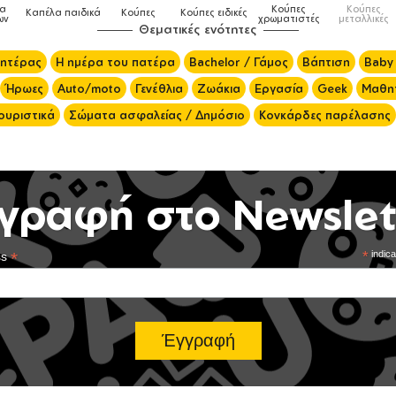
Κούπες
Κούπες
Δοχεία
Ποδιές
ιδικές
Τσάντες
χρωματιστές
μεταλλικές
φαγητού
μαγειρικής
Θεματικές ενότητες
μητέρας
Η ημέρα του πατέρα
Bachelor / Γάμος
Βάπτιση
Baby
Ήρωες
Auto/moto
Γενέθλια
Ζωάκια
Εργασία
Geek
Μαθητ
ουριστικά
Σώματα ασφαλείας / Δημόσιο
Κονκάρδες παρέλασης
γραφή στο Newslet
*
*
indica
ss