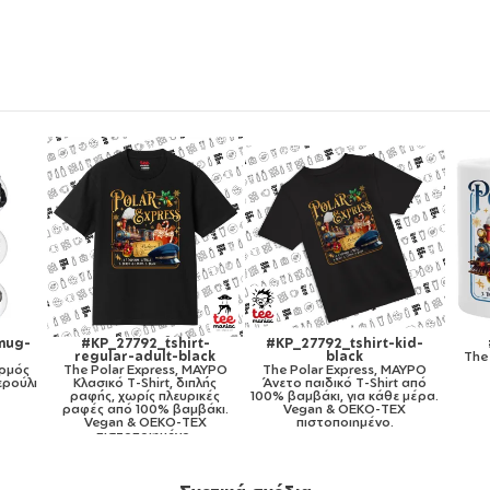
kid-
#KP_27792_11oz
#KP_27792_mug-mirror-
#KP
The Polar Express, Κούπα,
gold
The
ΜΑΥΡΟ
κεραμική, 330ml
The Polar Express, Κούπα
χρωμα
t από
κεραμική, χρυσή καθρέπτης,
 μέρα.
330ml
X