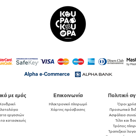
ικά με εμάς
Επικοινωνία
Πολιτική α
Χονδρική
Ηλεκτρονική πληρωμή
Όροι χρήσ
ελατολόγιο
Χάρτης πρόσβασης
Προσωπικά δε
ματα εργασιών
Ασφάλεια συνα
ητα κατασκευής
Τέλη και δα
Τρόπος πλη
Τραπεζικοί λογ